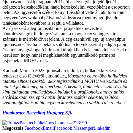
újrahasznosítási iparágban. 2011-től a cég egyik jogelődjénél
dolgozott kereskedőként, majd kereskedelmi vezetőként a csoporton
belül. Az ügyvezetői széket Panyi Lászlótól vette át, aki több mint
negyvenéves szakmai pályafutását lezárva ment nyugdíjba, de
tanácsadóként továbbra is segíti a vállalatot.
Az új vezető a legfontosabb idei projektnek nevezte a
pántolószalagok feldolgozását, ami a magyar recyclingszektor
számára is mérföldkövet jelent. A cég ezenkívül egy új anyagtípus
újrahasznosításába is bekapcsolódna, a tervek szerint pedig a papír-
és a műanyagválogató infrastruktúrájukban is jelentős fejlesztésekre
kerül sor, hogy minél megbízhatóbb együttműködő partnerei
legyenek a MOHU-nak.
Karczub Mária a 2023. júliusában indult, új hulladékkezelési
rendszer első félévéről elmondta:
„Mostanra egyre több hulladékot
tudtunk elhozni azoktól, akik regisztráltak a MOHU weboldalán és
minket jelöltek meg partnerként. A kezdeti, átmeneti visszaesés után
kimutathatóan emelkedésnek indultak a grafikonok, ami az uniós
elvárásokban szereplő hazai újrahasznosítási célok teljesülése
szempontjából is jó hír, egyben követelmény a szektorral szemben”
.
Hamburger Recycling Hungary Kft.
Megosztás
Facebook
Email
Facebook Messenger
Linkedin