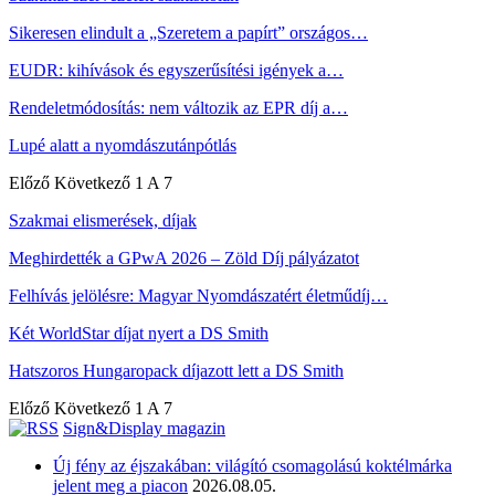
Sikeresen elindult a „Szeretem a papírt” országos…
EUDR: kihívások és egyszerűsítési igények a…
Rendeletmódosítás: nem változik az EPR díj a…
Lupé alatt a nyomdászutánpótlás
Előző
Következő
1 A 7
Szakmai elismerések, díjak
Meghirdették a GPwA 2026 – Zöld Díj pályázatot
Felhívás jelölésre: Magyar Nyomdászatért életműdíj…
Két WorldStar díjat nyert a DS Smith
Hatszoros Hungaropack díjazott lett a DS Smith
Előző
Következő
1 A 7
Sign&Display magazin
Új fény az éjszakában: világító csomagolású koktélmárka
jelent meg a piacon
2026.08.05.