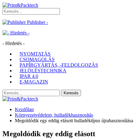
Publisher -
- Hirdetés -
NYOMTATÁS
CSOMAGOLÁS
PAPÍRGYÁRTÁS, -FELDOLGOZÁS
JELÖLÉSTECHNIKA
IPAR 4.0
E-MAGAZIN
Kezdőlap
Környezetvédelem, hulladékhasznosítás
Megoldódik egy eddig elásott hulladéktípus újrahasznosítása
Megoldódik egy eddig elásott