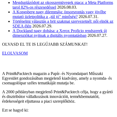
Megduplázódott az okosszemüvegek piaca: a Meta Platforms
tarol 82%-os részesedéssel
2026.08.03.
A Kongsberg nagy dilemmája: önsorsrontás vagy jövőbe
mutató üzletpolitika a „túl jó” minőség?
2026.07.31.
Történelmi választás a brit szakmai szervezetnél: női elnök az
SDEA élén
2026.07.29.
A Dockland nagy dobása: a Xerox Proficio rendszerek új
dimenziókat nyitnak a digitális nyomtatásban
2026.07.27.
OLVASD EL TE IS LEGÚJABB SZÁMUNKAT!
ELOLVASOM
A Print&Packtech magazin a Papír- és Nyomdaipari Műszaki
Egyesület gondozásában megjelenő kiadvány, amely a nyomda- és
csomagolóipar széles tematikáját mutatja be.
A 2000 példányban megjelenő Print&Packtech célja, hogy a gyártó
és disztribútor vállalkozások innovációit, termékbemutatóit,
érdekességeit eljuttassa a piaci szereplőkhöz.
Ezt se hagyd ki: