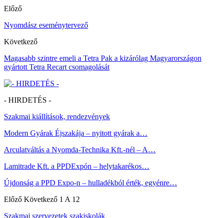
Előző
Nyomdász eseménytervező
Következő
Magasabb szintre emeli a Tetra Pak a kizárólag Magyarországon
gyártott Tetra Recart csomagolását
- HIRDETÉS -
Szakmai kiállítások, rendezvények
Modern Gyárak Éjszakája – nyitott gyárak a…
Arculatváltás a Nyomda-Technika Kft.-nél – A…
Lamitrade Kft. a PPDExpón – helytakarékos…
Újdonság a PPD Expo-n – hulladékból érték, egyénre…
Előző
Következő
1 A 12
Szakmai szervezetek szakiskolák