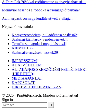
A Tetra Pak 20%-kal csökkentette az üvegházhatású…
Mennyire hasznos a robotika a csomagolóiparban?
Az interpack-on nagy lendületet vett a világ…
Népszerű rovataink:
Környezetvédelem, hulladékhasznosítás
62
Szakmai kiállítások, rendezvények
47
Termékcsomagolási megoldások
41
KIEMELT
35
Szakmai elemzések, tesztek
29
IMPRESSZUM
ADATVÉDELEM
ÁLTALÁNOS SZERZŐDÉSI FELTÉTELEK
(HIRDETŐI)
MÉDIAAJÁNLAT
KAPCSOLAT
HÍRLEVÉL FELIRATKOZÁS
© 2026 - Print&Packtech. Minden jog fenntartva!
Sign in