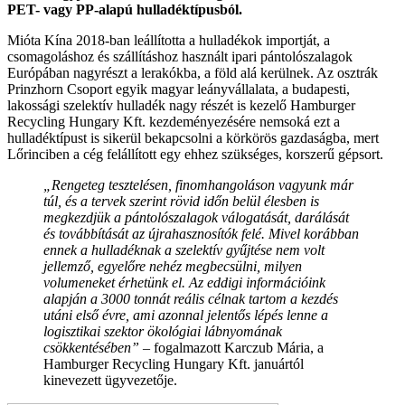
PET- vagy PP-alapú hulladéktípusból.
Mióta Kína 2018-ban leállította a hulladékok importját, a
csomagoláshoz és szállításhoz használt ipari pántolószalagok
Európában nagyrészt a lerakókba, a föld alá kerülnek. Az osztrák
Prinzhorn Csoport egyik magyar leányvállalata, a budapesti,
lakossági szelektív hulladék nagy részét is kezelő Hamburger
Recycling Hungary Kft. kezdeményezésére nemsoká ezt a
hulladéktípust is sikerül bekapcsolni a körkörös gazdaságba, mert
Lőrinciben a cég felállított egy ehhez szükséges, korszerű gépsort.
„Rengeteg tesztelésen, finomhangoláson vagyunk már
túl, és a tervek szerint rövid időn belül élesben is
megkezdjük a pántolószalagok válogatását, darálását
és továbbítását az újrahasznosítók felé. Mivel korábban
ennek a hulladéknak a szelektív gyűjtése nem volt
jellemző, egyelőre nehéz megbecsülni, milyen
volumeneket érhetünk el. Az eddigi információink
alapján a 3000 tonnát reális célnak tartom a kezdés
utáni első évre, ami azonnal jelentős lépés lenne a
logisztikai szektor ökológiai lábnyomának
csökkentésében”
– fogalmazott Karczub Mária, a
Hamburger Recycling Hungary Kft. januártól
kinevezett ügyvezetője.