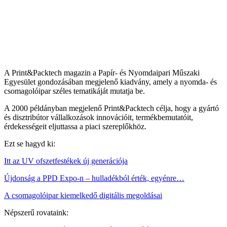
A Print&Packtech magazin a Papír- és Nyomdaipari Műszaki
Egyesület gondozásában megjelenő kiadvány, amely a nyomda- és
csomagolóipar széles tematikáját mutatja be.
A 2000 példányban megjelenő Print&Packtech célja, hogy a gyártó
és disztribútor vállalkozások innovációit, termékbemutatóit,
érdekességeit eljuttassa a piaci szereplőkhöz.
Ezt se hagyd ki:
Itt az UV ofszetfestékek új generációja
Újdonság a PPD Expo-n – hulladékból érték, egyénre…
A csomagolóipar kiemelkedő digitális megoldásai
Népszerű rovataink: