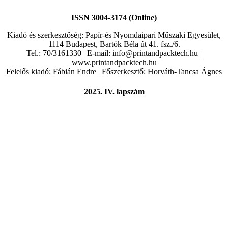
ISSN 3004-3174 (Online)
Kiadó és szerkesztőség: Papír-és Nyomdaipari Műszaki Egyesület,
1114 Budapest, Bartók Béla út 41. fsz./6.
Tel.: 70/3161330 | E-mail: info@printandpacktech.hu |
www.printandpacktech.hu
Felelős kiadó: Fábián Endre | Főszerkesztő: Horváth-Tancsa Ágnes
2025. IV. lapszám