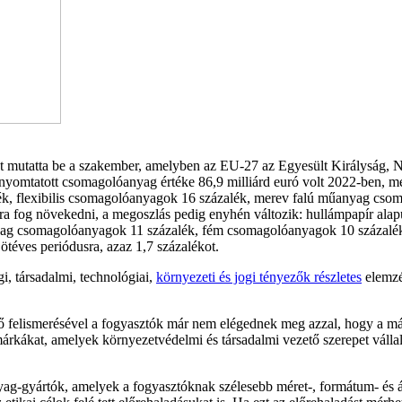
 mutatta be a szakember, amelyben az EU-27 az Egyesült Királyság, No
s nyomtatott csomagolóanyag értéke 86,9 milliárd euró volt 2022-ben, 
k, flexibilis csomagolóanyagok 16 százalék, merev falú műanyag cso
uróra fog növekedni, a megoszlás pedig enyhén változik: hullámpapír 
yag csomagolóanyagok 11 százalék, fém csomagolóanyagok 10 százalék é
ötéves periódusra, azaz 1,7 százalékot.
i, társadalmi, technológiai,
környezeti és jogi tényezők részletes
elemzé
 felismerésével a fogyasztók már nem elégednek meg azzal, hogy a 
márkákat, amelyek környezetvédelmi és társadalmi vezető szerepet vállal
-gyártók, amelyek a fogyasztóknak szélesebb méret-, formátum- és árvá