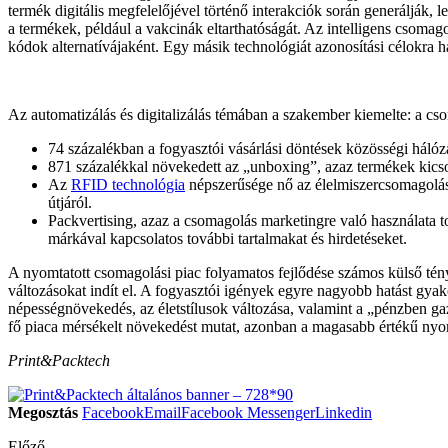
termék digitális megfelelőjével történő interakciók során generálják, 
a termékek, például a vakcinák eltarthatóságát. Az intelligens csomago
kódok alternatívájaként. Egy másik technológiát azonosítási célokra h
Az automatizálás és digitalizálás témában a szakember kiemelte: a csom
74 százalékban a fogyasztói vásárlási döntések közösségi hálóz
871 százalékkal növekedett az „unboxing”, azaz termékek kic
Az
RFID technológia
népszerűsége nő az élelmiszercsomagolás t
útjáról.
Packvertising, azaz a csomagolás marketingre való használata t
márkával kapcsolatos további tartalmakat és hirdetéseket.
A nyomtatott csomagolási piac folyamatos fejlődése számos külső ténye
változásokat indít el. A fogyasztói igények egyre nagyobb hatást gya
népességnövekedés, az életstílusok változása, valamint a „pénzben g
fő piaca mérsékelt növekedést mutat, azonban a magasabb értékű nyom
Print&Packtech
Megosztás
Facebook
Email
Facebook Messenger
Linkedin
Előző