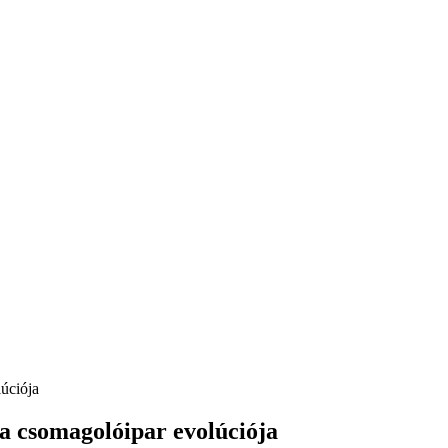
lúciója
 a csomagolóipar evolúciója