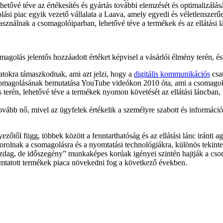
lehetővé téve az értékesítés és gyártás további elemzését és optimalizál
lási piac egyik vezető vállalata a Laava, amely egyedi és véletlenszerű
asználnak a csomagolóiparban, lehetővé téve a termékek és az ellátási 
agolás jelentős hozzáadott értéket képvisel a vásárlói élmény terén, és
atokra támaszkodnak, ami azt jelzi, hogy a
digitális kommunikációs
csat
somagolásának bemutatása YouTube videókon 2010 óta, ami a csomagolá
erén, lehetővé téve a termékek nyomon követését az ellátási láncban, í
ovább nő, mivel az ügyfelek értékelik a személyre szabott és információ
zőtől függ, többek között a fenntarthatóság és az ellátási lánc iránti
korolnak a csomagolásra és a nyomtatási technológiákra, különös tekint
azdag, de időszegény” munkaképes korúak igényei szintén hajtják a cso
tatott termékek piaca növekedni fog a következő években​​.