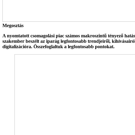
Megosztás
A nyomtatott csomagolási piac számos makroszintű tényező hatá
szakember beszélt az iparág legfontosabb trendjeiről, kihívásair
digitalizációra. Összefoglaltuk a legfontosabb pontokat.