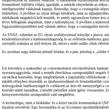
megkönnyítik az ismételt vásárlást. A márkáknak bizonyítaniuk kell az 
fenntartható fejlődési céljai), igazítják, a márkák elnyerhetik az eti
intelligensebbé válásának kapuja. Biztosítja, hogy a csomagolás kép
érdekében. A jövőben az olyan átfogó kérdések, mint az éghajlatváltozá
márkáknak magukévá kell tenniük, és amely ugyanolyan fontos lesz a 
téves felfogásán alapulnak, mint a tudományon. A jövőben a kiskere
fogyasztóközpontúbbá kell válniuk ahhoz, hogy a csomagolási törvé
Az ENSZ, valamint az EU olyan szabályozással irányítja a piacot, a
kezdeményezéseit a karbonsemlegesség és az erőforrás-hatékony gazdas
szereplői számára az első helyen áll, mivel a nettó nullás célok elérés
Ez azonban nagy kihívást jelentő feladat, és a piac jelenleg a „zöldr
Ezt követően a szakember az e-kereskedelem növekedésének hatásait 
nyersanyaggyártás, mind a termék életciklusa szempontjából negatív h
zacskókat használni, hogy megfeleljenek a jogszabályi előírásoknak. 
inkább előnyben részesítik az újrahasznosítható és fenntarthatóbb cso
dobozgyártás hatékonyságát és csökkenti az üres tér mennyiségét a 
kereslet stabil maradhat, a kisebb méretűek iránti igény visszaeshet.
környezetvédelmi szempontból való megítélése.
A technológia, mint a blokklánc és a közel mezős kommunikáció (NFC
bizalom növelését​​. Egy luxusmárka és az Accenture együttműködésével