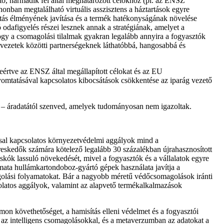
hető, harmadik fél által meghatározott célokhoz (pl. az ENSZ
thonban megtalálható virtuális asszisztens a háztartások egyre
ztás élményének javítása és a termék hatékonyságának növelése
ó odafigyelés részei lesznek annak a stratégiának, amelyet a
ogy a csomagolási tilalmak gyakran legalább annyira a fogyasztók
vezetek közötti partnerségeknek láthatóbbá, hangosabbá és
leértve az ENSZ által megállapított célokat és az EU
yomtatásával kapcsolatos kibocsátások csökkentése az iparág vezető
sok – áradatától szenved, amelyek tudományosan nem igazoltak.
sal kapcsolatos környezetvédelmi aggályok mind a
reskedők számára kötelező legalább 30 százalékban újrahasznosított
kók lassuló növekedését, mivel a fogyasztók és a vállalatok egyre
omata hullámkartondoboz-gyártó gépek használata javítja a
golási folyamatokat. Bár a nagyobb méretű védőcsomagolások iránti
csolatos aggályok, valamint az alapvető termékalkalmazások
n követhetőséget, a hamisítás elleni védelmet és a fogyasztói
k az intelligens csomagolásokkal, és a metaverzumban az adatokat a