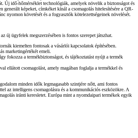
ását. Új idő-hőmérséklet technológiák, amelyek növelik a biztonságot és
en generált képeket, címkéket kínál a csomagolás hitelesítésére a QR-
lánc nyomon követését és a fogyasztók kötelezettségeinek növelését.
 az új ügyfelek megszerzésében is fontos szerepet játszhat.
ornák kiemelten fontosak a vásárlói kapcsolatok építésében.
s marketingértékét emeli.
gy fokozza a termékbiztonságot, és tájékoztatást nyújt a termék
val ellátott csomagolást, amely magában foglalja a termékkel és
 aggodalom minden idők legmagasabb szintjére nőtt, ami fontos
ettel az intelligens csomagolásra és a kommunikációs eszközökre. A
magolás iránti keresletet. Európa mint a nyomdaipari termékek egyik