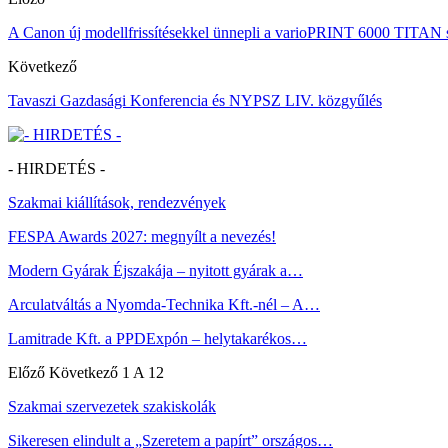
A Canon új modellfrissítésekkel ünnepli a varioPRINT 6000 TITAN s
Következő
Tavaszi Gazdasági Konferencia és NYPSZ LIV. közgyűlés
- HIRDETÉS -
Szakmai kiállítások, rendezvények
FESPA Awards 2027: megnyílt a nevezés!
Modern Gyárak Éjszakája – nyitott gyárak a…
Arculatváltás a Nyomda-Technika Kft.-nél – A…
Lamitrade Kft. a PPDExpón – helytakarékos…
Előző
Következő
1 A 12
Szakmai szervezetek szakiskolák
Sikeresen elindult a „Szeretem a papírt” országos…