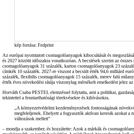
kép forrása: Fedprint
Az európai nyomtatott csomagolóanyagok kibocsátását és megoszlását
és 2027 közötti időszakra vonatkozóan. A becslések szerint az össze
csomagolóanyagok 31 százalék, karton csomagolóanyagok 23 százalé
címkék 10 százalék. 2027-re viszont a becsült érték 94,6 milliárd e
százalék, flexibilis csomagolóanyagok 15 százalék, merev falú műan
érték éves növekedési rátája viszonylag mérsékelt emelkedést jelez az 
Horváth Csaba PESTEL elemzéssel folytatta, ami a politikai, gazdaság
tekintettel a fenntarthatósági törekvésekre és kihívásokra.
„A környezetvédelmi kezdeményezések fontosságának növekvő
megfeleljenek. Ehelyett a fogyasztók aktívan keresik azokat a 
változások mellett”
– mondja a szakember, és hozzátette: Azok a márkák és csomagolóanyag