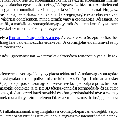
etikai célok felé tett előrehaladásukat is. Ha ezt az előrehaladást mér
kus gyakorlatokat egyre jobban vizsgáló fogyasztók bizalmát. A minden ot
es legyen kommunikálni az intelligens készülékekkel a használat/fogyas
s, a talaj- és vízhasználat, valamint a szegénységre és az éhezésre val
vásárlási döntésekben, mint a termék vagy a csomagolás. Jól ismert, h
skedők, a márkák, a csomagolóanyag-gyártók és a nem kormányzati szer
nyekkel szemben hatékonyak legyenek.
mely a
fenntarthatóságot célozza meg
. Az ezekre való összpontosítás, be
ág felé való elmozdulás érdekében​​. A csomagolás előállításával és n
ére törekszenek.
e festés” (greenwashing) – a termékek érdekében felhozott olyan állítá
elemezte a csomagolóanyag- piacra tekintettel. A műanyag csomagolás
atást gyakorolnak a polisztirol zacskókra. Az Európai Unióban a kiske
A papíralapú postai csomagok növekedése kompenzálja a polisztirol zacs
magolási opciókat. A fejlett 3D tételszkennelési technológiák és az aut
csomagolásban, ezzel hatékonyabbá és környezetbarátabbá téve a csoma
 Ennek oka a fogyasztói preferenciák és az újrahasznosíthatósággal kap
) alkalmazásának megvizsgálása a csomagolóiparban elősegítik a nyomo
 létrehozott virtuális kirakat, ahol a fogyasztók interaktívvá válhatna