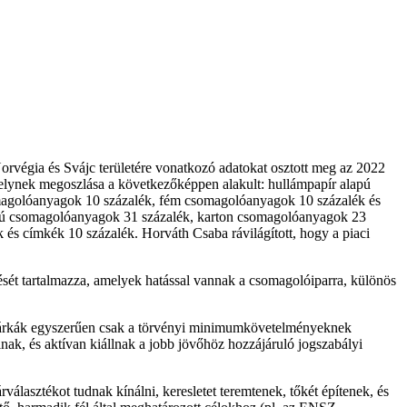
rvégia és Svájc területére vonatkozó adatokat osztott meg az 2022
melynek megoszlása a következőképpen alakult: hullámpapír alapú
magolóanyagok 10 százalék, fém csomagolóanyagok 10 százalék és
alapú csomagolóanyagok 31 százalék, karton csomagolóanyagok 23
s címkék 10 százalék. Horváth Csaba rávilágított, hogy a piaci
sét tartalmazza, amelyek hatással vannak a csomagolóiparra, különös
márkák egyszerűen csak a törvényi minimumkövetelményeknek
nak, és aktívan kiállnak a jobb jövőhöz hozzájáruló jogszabályi
lasztékot tudnak kínálni, keresletet teremtenek, tőkét építenek, és