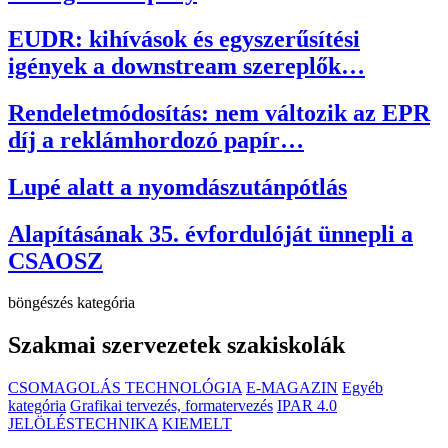
EUDR: kihívások és egyszerűsítési
igények a downstream szereplők…
Rendeletmódosítás: nem változik az EPR
díj a reklámhordozó papír…
Lupé alatt a nyomdászutánpótlás
Alapításának 35. évfordulóját ünnepli a
CSAOSZ
böngészés kategória
Szakmai szervezetek szakiskolák
CSOMAGOLÁS TECHNOLÓGIA
E-MAGAZIN
Egyéb
kategória
Grafikai tervezés, formatervezés
IPAR 4.0
JELÖLÉSTECHNIKA
KIEMELT