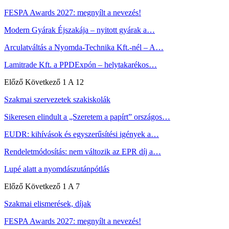
FESPA Awards 2027: megnyílt a nevezés!
Modern Gyárak Éjszakája – nyitott gyárak a…
Arculatváltás a Nyomda-Technika Kft.-nél – A…
Lamitrade Kft. a PPDExpón – helytakarékos…
Előző
Következő
1 A 12
Szakmai szervezetek szakiskolák
Sikeresen elindult a „Szeretem a papírt” országos…
EUDR: kihívások és egyszerűsítési igények a…
Rendeletmódosítás: nem változik az EPR díj a…
Lupé alatt a nyomdászutánpótlás
Előző
Következő
1 A 7
Szakmai elismerések, díjak
FESPA Awards 2027: megnyílt a nevezés!