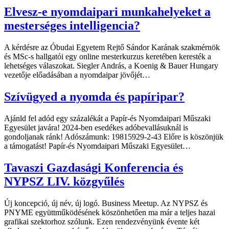
Elvesz-e nyomdaipari munkahelyeket a
mesterséges intelligencia?
A kérdésre az Óbudai Egyetem Rejtő Sándor Karának szakmérnök
és MSc-s hallgatói egy online mesterkurzus keretében keresték a
lehetséges válaszokat. Siegler András, a Koenig & Bauer Hungary
vezetője előadásában a nyomdaipar jövőjét…
Szívügyed a nyomda és papíripar?
Ajánld fel adód egy százalékát a Papír-és Nyomdaipari Műszaki
Egyesület javára! 2024-ben esedékes adóbevallásuknál is
gondoljanak ránk! Adószámunk: 19815929-2-43 Előre is köszönjük
a támogatást! Papír-és Nyomdaipari Műszaki Egyesület…
Tavaszi Gazdasági Konferencia és
NYPSZ LIV. közgyűlés
Új koncepció, új név, új logó. Business Meetup. Az NYPSZ és
PNYME együttműködésének köszönhetően ma már a teljes hazai
grafikai szektorhoz szólunk. Ezen rendezvényünk évente két