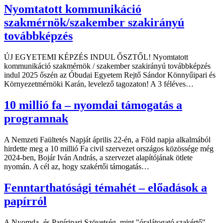
Nyomtatott kommunikáció
szakmérnök/szakember szakirányú
továbbképzés
ÚJ EGYETEMI KÉPZÉS INDUL ŐSZTŐL! Nyomtatott
kommunikáció szakmérnök / szakember szakirányú továbbképzés
indul 2025 őszén az Óbudai Egyetem Rejtő Sándor Könnyűipari és
Környezetmérnöki Karán, levelező tagozaton! A 3 féléves…
10 millió fa – nyomdai támogatás a
programnak
A Nemzeti Faültetés Napját április 22-én, a Föld napja alkalmából
hirdette meg a 10 millió Fa civil szervezet országos közössége még
2024-ben, Bojár Iván András, a szervezet alapítójának ötlete
nyomán. A cél az, hogy szakértői támogatás…
Fenntarthatósági témahét – előadások a
papírról
A Nyomda- és Papíripari Szövetség, mint "óralátogató szakértő"