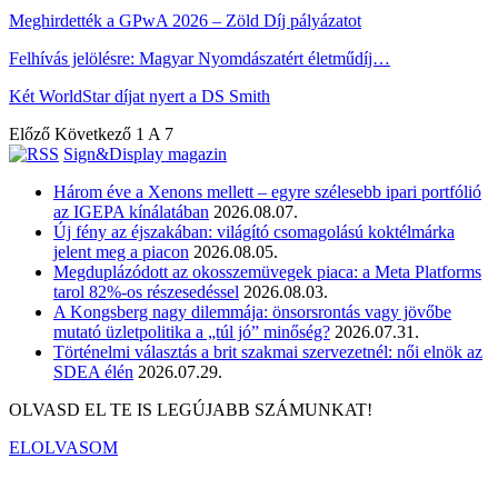
Meghirdették a GPwA 2026 – Zöld Díj pályázatot
Felhívás jelölésre: Magyar Nyomdászatért életműdíj…
Két WorldStar díjat nyert a DS Smith
Előző
Következő
1 A 7
Sign&Display magazin
Három éve a Xenons mellett – egyre szélesebb ipari portfólió
az IGEPA kínálatában
2026.08.07.
Új fény az éjszakában: világító csomagolású koktélmárka
jelent meg a piacon
2026.08.05.
Megduplázódott az okosszemüvegek piaca: a Meta Platforms
tarol 82%-os részesedéssel
2026.08.03.
A Kongsberg nagy dilemmája: önsorsrontás vagy jövőbe
mutató üzletpolitika a „túl jó” minőség?
2026.07.31.
Történelmi választás a brit szakmai szervezetnél: női elnök az
SDEA élén
2026.07.29.
OLVASD EL TE IS LEGÚJABB SZÁMUNKAT!
ELOLVASOM