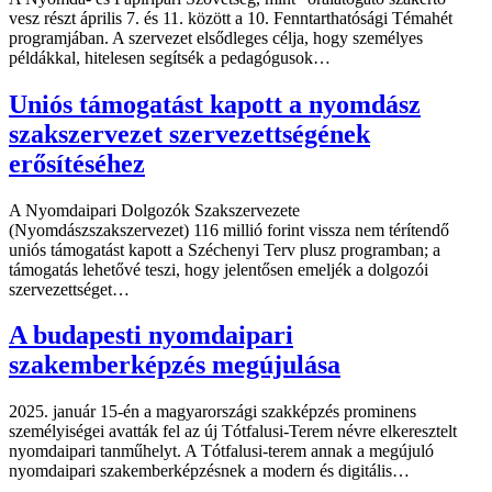
vesz részt április 7. és 11. között a 10. Fenntarthatósági Témahét
programjában. A szervezet elsődleges célja, hogy személyes
példákkal, hitelesen segítsék a pedagógusok…
Uniós támogatást kapott a nyomdász
szakszervezet szervezettségének
erősítéséhez
A Nyomdaipari Dolgozók Szakszervezete
(Nyomdászszakszervezet) 116 millió forint vissza nem térítendő
uniós támogatást kapott a Széchenyi Terv plusz programban; a
támogatás lehetővé teszi, hogy jelentősen emeljék a dolgozói
szervezettséget…
A budapesti nyomdaipari
szakemberképzés megújulása
2025. január 15-én a magyarországi szakképzés prominens
személyiségei avatták fel az új Tótfalusi-Terem névre elkeresztelt
nyomdaipari tanműhelyt. A Tótfalusi-terem annak a megújuló
nyomdaipari szakemberképzésnek a modern és digitális…