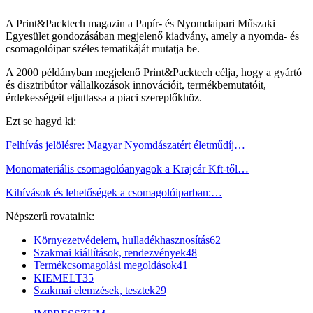
A Print&Packtech magazin a Papír- és Nyomdaipari Műszaki
Egyesület gondozásában megjelenő kiadvány, amely a nyomda- és
csomagolóipar széles tematikáját mutatja be.
A 2000 példányban megjelenő Print&Packtech célja, hogy a gyártó
és disztribútor vállalkozások innovációit, termékbemutatóit,
érdekességeit eljuttassa a piaci szereplőkhöz.
Ezt se hagyd ki:
Felhívás jelölésre: Magyar Nyomdászatért életműdíj…
Monomateriális csomagolóanyagok a Krajcár Kft-től…
Kihívások és lehetőségek a csomagolóiparban:…
Népszerű rovataink:
Környezetvédelem, hulladékhasznosítás
62
Szakmai kiállítások, rendezvények
48
Termékcsomagolási megoldások
41
KIEMELT
35
Szakmai elemzések, tesztek
29