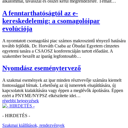
alkalommal, tavasszal és ősszel kerül megrendezésre. Témáit…
A fenntarthatóságtól az e-
kereskedelemig: a csomagolóipar
evolúciója
A nyomtatott csomagolási piac számos makroszintű tényező hatására
tovább fejlődik. Dr. Horváth Csaba az Óbudai Egyetem címzetes
egyetemi tanára a CSAOSZ konferenciáján tartott előadást. A
szakember beszélt az iparág legfontosabb…
Nyomdász eseménytervező
A szakmai események az ipar minden résztvevője számára kiemelt
fontossággal bírnak. Lehetőség az új ismeretek elsajátítására, új
kapcsolatok kialakítására vagy éppen a meglévők ápolására. Éppen
ezért a PNYME/NYPSZ elkészítette idei…
régebbi bejegyzések
- HIRDETÉS -
Szakmai kiállítások, rendezvények