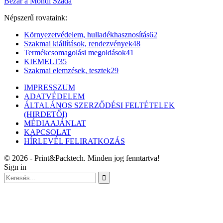
Bezár a Mondi Szada
Népszerű rovataink:
Környezetvédelem, hulladékhasznosítás
62
Szakmai kiállítások, rendezvények
48
Termékcsomagolási megoldások
41
KIEMELT
35
Szakmai elemzések, tesztek
29
IMPRESSZUM
ADATVÉDELEM
ÁLTALÁNOS SZERZŐDÉSI FELTÉTELEK
(HIRDETŐI)
MÉDIAAJÁNLAT
KAPCSOLAT
HÍRLEVÉL FELIRATKOZÁS
© 2026 - Print&Packtech. Minden jog fenntartva!
Sign in