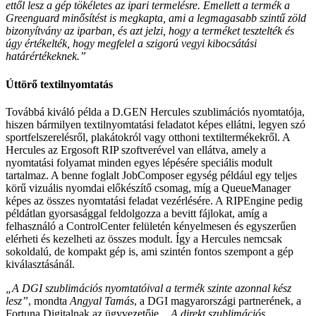
ettől lesz a gép tökéletes az ipari termelésre. Emellett a termék a
Greenguard minősítést is megkapta, ami a legmagasabb szintű zöld
bizonyítvány az iparban, és azt jelzi, hogy a terméket tesztelték és
úgy értékelték, hogy megfelel a szigorú vegyi kibocsátási
határértékeknek.”
Úttörő textilnyomtatás
Továbbá kiváló példa a D.GEN Hercules szublimációs nyomtatója,
hiszen bármilyen textilnyomtatási feladatot képes ellátni, legyen szó
sportfelszerelésről, plakátokról vagy otthoni textiltermékekről. A
Hercules az Ergosoft RIP szoftverével van ellátva, amely a
nyomtatási folyamat minden egyes lépésére speciális modult
tartalmaz. A benne foglalt JobComposer egység például egy teljes
körű vizuális nyomdai előkészítő csomag, míg a QueueManager
képes az összes nyomtatási feladat vezérlésére. A RIPEngine pedig
példátlan gyorsasággal feldolgozza a bevitt fájlokat, amíg a
felhasználó a ControlCenter felületén kényelmesen és egyszerűen
elérheti és kezelheti az összes modult. Így a Hercules nemcsak
sokoldalú, de kompakt gép is, ami szintén fontos szempont a gép
kiválasztásánál.
„A DGI szublimációs nyomtatóival a termék szinte azonnal kész
lesz”
, mondta
Angyal Tamás
, a DGI magyarországi partnerének, a
Fortuna Digitalnak az ügyvezetője.
„A direkt szublimációs