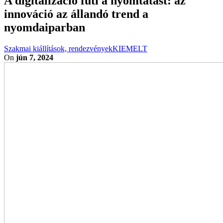
A digitalizáció fűti a nyomtatást: az
innováció az állandó trend a
nyomdaiparban
Szakmai kiállítások, rendezvények
KIEMELT
On
jún 7, 2024