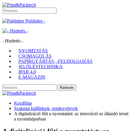
Publisher -
- Hirdetés -
NYOMTATÁS
CSOMAGOLÁS
PAPÍRGYÁRTÁS, -FELDOLGOZÁS
JELÖLÉSTECHNIKA
IPAR 4.0
E-MAGAZIN
Kezdőlap
Szakmai kiállítások, rendezvények
A digitalizáció fűti a nyomtatást: az innováció az állandó trend
a nyomdaiparban