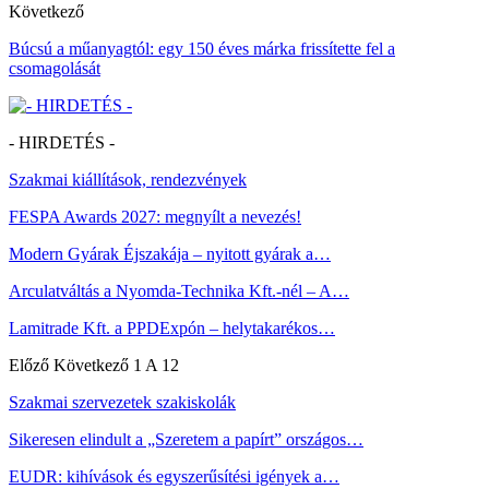
Következő
Búcsú a műanyagtól: egy 150 éves márka frissítette fel a
csomagolását
- HIRDETÉS -
Szakmai kiállítások, rendezvények
FESPA Awards 2027: megnyílt a nevezés!
Modern Gyárak Éjszakája – nyitott gyárak a…
Arculatváltás a Nyomda-Technika Kft.-nél – A…
Lamitrade Kft. a PPDExpón – helytakarékos…
Előző
Következő
1 A 12
Szakmai szervezetek szakiskolák
Sikeresen elindult a „Szeretem a papírt” országos…
EUDR: kihívások és egyszerűsítési igények a…