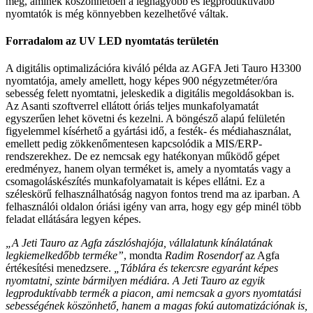
meg, aminek köszönhetően a legnagyobb és legproduktívabb
nyomtatók is még könnyebben kezelhetővé váltak.
Forradalom az UV LED nyomtatás területén
A digitális optimalizációra kiváló példa az AGFA Jeti Tauro H3300
nyomtatója, amely amellett, hogy képes 900 négyzetméter/óra
sebesség felett nyomtatni, jeleskedik a digitális megoldásokban is.
Az Asanti szoftverrel ellátott óriás teljes munkafolyamatát
egyszerűen lehet követni és kezelni. A böngésző alapú felületén
figyelemmel kísérhető a gyártási idő, a festék- és médiahasználat,
emellett pedig zökkenőmentesen kapcsolódik a MIS/ERP-
rendszerekhez. De ez nemcsak egy hatékonyan működő gépet
eredményez, hanem olyan terméket is, amely a nyomtatás vagy a
csomagoláskészítés munkafolyamatait is képes ellátni. Ez a
széleskörű felhasználhatóság nagyon fontos trend ma az iparban. A
felhasználói oldalon óriási igény van arra, hogy egy gép minél több
feladat ellátására legyen képes.
„A Jeti Tauro az Agfa zászlóshajója, vállalatunk kínálatának
legkiemelkedőbb terméke”
, mondta
Radim Rosendorf
az Agfa
értékesítési menedzsere.
„Táblára és tekercsre egyaránt képes
nyomtatni, szinte bármilyen médiára. A Jeti Tauro az egyik
legproduktívabb termék a piacon, ami nemcsak a gyors nyomtatási
sebességének köszönhető, hanem a magas fokú automatizációnak is,