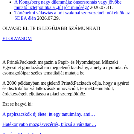
A Kongsberg nagy dilemmája: önsorsrontás vagy jövőbe
mutató üzletpolitika a „túl jó” minőség?
2026.07.31.
Történelmi választás a brit szakmai szervezetnél: női elnök az
SDEA élén
2026.07.29.
OLVASD EL TE IS LEGÚJABB SZÁMUNKAT!
ELOLVASOM
A Print&Packtech magazin a Papír- és Nyomdaipari Műszaki
Egyesület gondozásában megjelenő kiadvány, amely a nyomda- és
csomagolóipar széles tematikáját mutatja be.
A 2000 példányban megjelenő Print&Packtech célja, hogy a gyártó
és disztribútor vállalkozások innovációit, termékbemutatóit,
érdekességeit eljuttassa a piaci szereplőkhöz.
Ezt se hagyd ki:
A papírzacskók új élete: itt egy tanulmány, ami…
Hatékonyabb mozgásvezérlés, búcsú a váratlan…