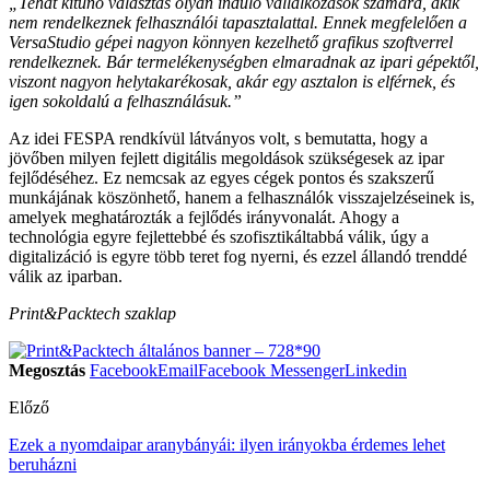
„Tehát kitűnő választás olyan induló vállalkozások számára, akik
nem rendelkeznek felhasználói tapasztalattal. Ennek megfelelően a
VersaStudio gépei nagyon könnyen kezelhető grafikus szoftverrel
rendelkeznek. Bár termelékenységben elmaradnak az ipari gépektől,
viszont nagyon helytakarékosak, akár egy asztalon is elférnek, és
igen sokoldalú a felhasználásuk.”
Az idei FESPA rendkívül látványos volt, s bemutatta, hogy a
jövőben milyen fejlett digitális megoldások szükségesek az ipar
fejlődéséhez. Ez nemcsak az egyes cégek pontos és szakszerű
munkájának köszönhető, hanem a felhasználók visszajelzéseinek is,
amelyek meghatározták a fejlődés irányvonalát. Ahogy a
technológia egyre fejlettebbé és szofisztikáltabbá válik, úgy a
digitalizáció is egyre több teret fog nyerni, és ezzel állandó trenddé
válik az iparban.
Print&Packtech szaklap
Megosztás
Facebook
Email
Facebook Messenger
Linkedin
Előző
Ezek a nyomdaipar aranybányái: ilyen irányokba érdemes lehet
beruházni