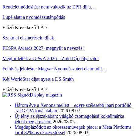
Rendeletmódosítás: nem változik az EPR díj a…
Lupé alatt a nyomdászutánpótlás
Előző
Következő
1 A 7
Szakmai elismerések, díjak
FESPA Awards 2027: megnyílt a nevezés!
Meghirdették a GPwA 2026 – Zöld Díj pályázatot
Felhívás jelölésre: Magyar Nyomdászatért életműdíj…
Két WorldStar díjat nyert a DS Smith
Előző
Következő
1 A 7
Sign&Display magazin
Három éve a Xenons mellett – egyre szélesebb ipari portfólió
az IGEPA kínálatában
2026.08.07.
Új fény az éjszakában: világító csomagolású koktélmárka
jelent meg a piacon
2026.08.05.
Megduplázódott az okosszemüvegek piaca: a Meta Platforms
tarol 82%-os részesedéssel
2026.08.03.