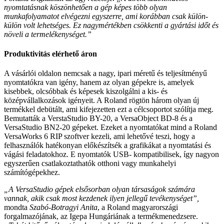
nyomtatásnak köszönhetően a gép képes több olyan
munkafolyamatot elvégezni egyszerre, ami korábban csak külön-
külön volt lehetséges. Ez nagymértékben csökkenti a gyártási időt és
növeli a termelékenységet.”
Produktivitás elérhető áron
A vásárlói oldalon nemcsak a nagy, ipari méretű és teljesítményű
nyomtatókra van igény, hanem az olyan gépekre is, amelyek
kisebbek, olcsóbbak és képesek kiszolgálni a kis- és
középvállalkozások igényeit. A Roland rögtön három olyan új
termékkel debütált, ami kifejezetten ezt a célcsoportot szólítja meg.
Bemutatták a VerstaStudio BY-20, a VersaObject BD-8 és a
VersaStudio BN2-20 gépeket. Ezeket a nyomtatókat mind a Roland
VersaWorks 6 RIP szoftver kezeli, ami lehetővé teszi, hogy a
felhasználók hatékonyan előkészítsék a grafikákat a nyomtatási és
vágási feladatokhoz. E nyomtatók USB- kompatibilisek, így nagyon
egyszerűen csatlakoztathatók otthoni vagy munkahelyi
számítógépekhez.
„A VersaStudio gépek elsősorban olyan társaságok számára
vannak, akik csak most kezdenek ilyen jellegű tevékenységet”,
mondta
Szabó-Botragyi Anita
, a Roland magyarországi
forgalmazójának, az Igepa Hungáriának a termékmenedzsere.