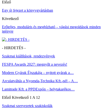
Előző
Egy új fejezet a könyvgyártásban
Következő
Erőteljes, moduláris és megbízható – vágási megoldások minden
igényre
- HIRDETÉS -
Szakmai kiállítások, rendezvények
FESPA Awards 2027: megnyílt a nevezés!
Modern Gyárak Éjszakája – nyitott gyárak a…
Arculatváltás a Nyomda-Technika Kft.-nél – A…
Lamitrade Kft. a PPDExpón – helytakarékos…
Előző
Következő
1 A 12
Szakmai szervezetek szakiskolák