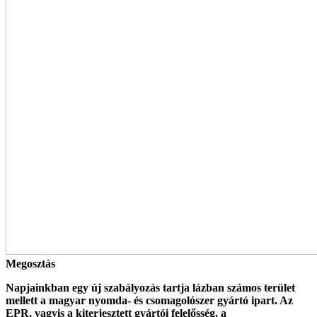
Megosztás
Napjainkban egy új szabályozás tartja lázban számos terület
mellett a magyar nyomda- és csomagolószer gyár­tó ipart. Az
EPR, vagyis a kiterjesztett gyártói felelősség, a