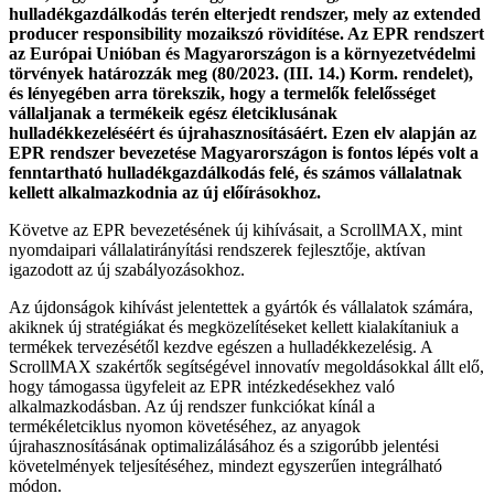
hulladékgazdálkodás terén elterjedt rendszer, mely az extended
producer responsibility mozaikszó rövidítése. Az EPR rendszert
az Európai Unióban és Magyaror­szágon is a környezetvédelmi
törvények határozzák meg (80/2023. (III. 14.) Korm. rendelet),
és lényegében arra törekszik, hogy a termelők felelősséget
vállaljanak a termékeik egész életciklusának
hulladékkezeléséért és újrahasznosításáért. Ezen elv alapján az
EPR rendszer bevezetése Magyarországon is fontos lépés volt a
fenn­tartható hulladékgazdálkodás felé, és számos vállalatnak
kellett alkalmazkodnia az új előírásokhoz.
Követve az EPR bevezetésének új kihívásait, a Scroll­MAX, mint
nyomdaipari vállalatirányítási rendszerek fejlesztője, aktívan
igazodott az új szabályozásokhoz.
Az újdonságok kihívást jelentettek a gyártók és válla­latok számára,
akiknek új stratégiákat és megközelí­téseket kellett kialakítaniuk a
termékek tervezésétől kezdve egészen a hulladékkezelésig. A
ScrollMAX szakértők segítségével innovatív megoldásokkal állt elő,
hogy támogassa ügyfeleit az EPR intézkedések­hez való
alkalmazkodásban. Az új rendszer funkció­kat kínál a
termékéletciklus nyomon követéséhez, az anyagok
újrahasznosításának optimalizálásához és a szigorúbb jelentési
követelmények teljesítéséhez, mindezt egyszerűen integrálható
módon.