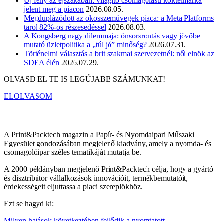
Új fény az éjszakában: világító csomagolású koktélmárka
jelent meg a piacon
2026.08.05.
Megduplázódott az okosszemüvegek piaca: a Meta Platforms
tarol 82%-os részesedéssel
2026.08.03.
A Kongsberg nagy dilemmája: önsorsrontás vagy jövőbe
mutató üzletpolitika a „túl jó” minőség?
2026.07.31.
Történelmi választás a brit szakmai szervezetnél: női elnök az
SDEA élén
2026.07.29.
OLVASD EL TE IS LEGÚJABB SZÁMUNKAT!
ELOLVASOM
A Print&Packtech magazin a Papír- és Nyomdaipari Műszaki
Egyesület gondozásában megjelenő kiadvány, amely a nyomda- és
csomagolóipar széles tematikáját mutatja be.
A 2000 példányban megjelenő Print&Packtech célja, hogy a gyártó
és disztribútor vállalkozások innovációit, termékbemutatóit,
érdekességeit eljuttassa a piaci szereplőkhöz.
Ezt se hagyd ki:
Milyen hatások következtében fejlődik a nyomtatott…