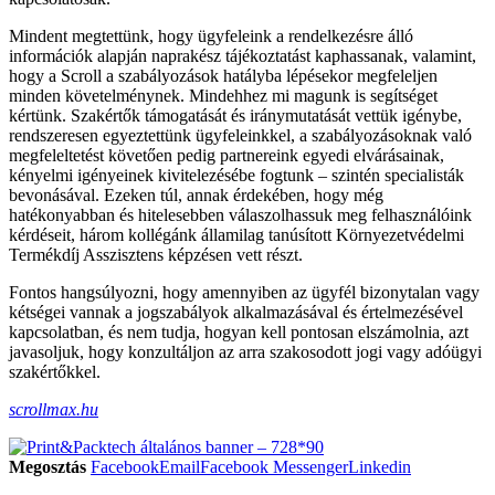
Mindent megtettünk, hogy ügyfeleink a rendelkezés­re álló
információk alapján naprakész tájékoztatást kaphassanak, valamint,
hogy a Scroll a szabályozá­sok hatályba lépésekor megfeleljen
minden köve­telménynek. Mindehhez mi magunk is segítséget
kértünk. Szakértők támogatását és iránymutatását vettük igénybe,
rendszeresen egyeztettünk ügyfe­leinkkel, a szabályozásoknak való
megfeleltetést követően pedig partnereink egyedi elvárásainak,
kényelmi igényeinek kivitelezésébe fogtunk – szintén specialisták
bevonásával. Ezeken túl, annak érde­kében, hogy még
hatékonyabban és hitelesebben válaszolhassuk meg felhasználóink
kérdéseit, három kollégánk államilag tanúsított Környezetvédelmi
Termékdíj Asszisztens képzésen vett részt.
Fontos hangsúlyozni, hogy amennyiben az ügyfél bizonytalan vagy
kétségei vannak a jogszabályok alkalmazásával és értelmezésével
kapcsolatban, és nem tudja, hogyan kell pontosan elszámolnia, azt
javasoljuk, hogy konzultáljon az arra szakosodott jogi vagy adóügyi
szakértőkkel.
scrollmax.hu
Megosztás
Facebook
Email
Facebook Messenger
Linkedin