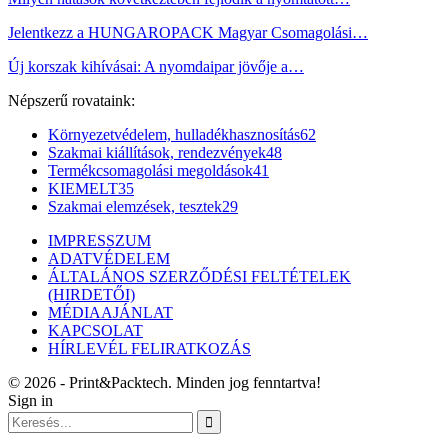
Jelentkezz a HUNGAROPACK Magyar Csomagolási…
Új korszak kihívásai: A nyomdaipar jövője a…
Népszerű rovataink:
Környezetvédelem, hulladékhasznosítás
62
Szakmai kiállítások, rendezvények
48
Termékcsomagolási megoldások
41
KIEMELT
35
Szakmai elemzések, tesztek
29
IMPRESSZUM
ADATVÉDELEM
ÁLTALÁNOS SZERZŐDÉSI FELTÉTELEK
(HIRDETŐI)
MÉDIAAJÁNLAT
KAPCSOLAT
HÍRLEVÉL FELIRATKOZÁS
© 2026 - Print&Packtech. Minden jog fenntartva!
Sign in