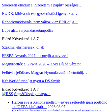
Sikeresen elindult a „Szeretem a papírt” országos…
EUDR: kihívások és egyszerűsítési igények a…
Rendeletmódosítás: nem változik az EPR díj a…
Lupé alatt a nyomdászutánpótlás
Előző
Következő
1 A 7
Szakmai elismerések, díjak
FESPA Awards 2027: megnyílt a nevezés!
Meghirdették a GPwA 2026 – Zöld Díj pályázatot
Felhívás jelölésre: Magyar Nyomdászatért életműdíj…
Két WorldStar díjat nyert a DS Smith
Előző
Következő
1 A 7
Sign&Display magazin
Három éve a Xenons mellett – egyre szélesebb ipari portfólió
az IGEPA kínálatában
2026.08.07.