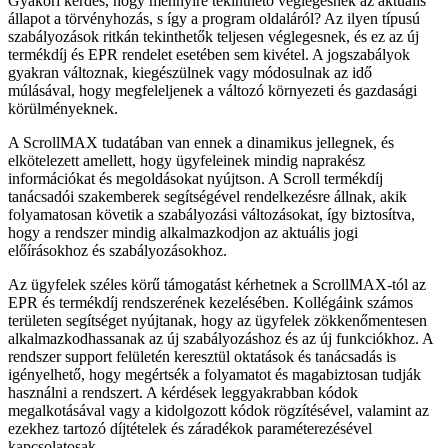
Gyakori kérdés, hogy mennyire tekinthető végle­gesnek az aktuális
állapot a törvényhozás, s így a program oldaláról? Az ilyen típusú
szabályozások ritkán tekinthetők teljesen véglegesnek, és ez az új
termékdíj és EPR rendelet esetében sem kivétel. A jogszabályok
gyakran változnak, kiegészülnek vagy módosulnak az idő
múlásával, hogy megfeleljenek a változó környezeti és gazdasági
körülményeknek.
A ScrollMAX tudatában van ennek a dinamikus jellegnek, és
elkötelezett amellett, hogy ügyfeleinek mindig naprakész
információkat és megoldásokat nyújtson. A Scroll termékdíj
tanácsadói szakemberek segítségével rendelkezésre állnak, akik
folyamatosan követik a szabályozási változásokat, így biztosítva,
hogy a rendszer mindig alkalmazkodjon az aktuális jogi
előírásokhoz és szabályozásokhoz.
Az ügyfelek széles körű támogatást kérhetnek a ScrollMAX-tól az
EPR és termékdíj rendszerének kezelésében. Kollégáink számos
területen segítsé­get nyújtanak, hogy az ügyfelek zökkenőmentesen
alkalmazkodhassanak az új szabályozáshoz és az új funkciókhoz. A
rendszer support felületén keresz­tül oktatások és tanácsadás is
igényelhető, hogy megértsék a folyamatot és magabiztosan tudják
használni a rendszert. A kérdések leggyakrabban kódok
megalkotásával vagy a kidolgozott kódok rögzítésével, valamint az
ezekhez tartozó díjtételek és záradékok paraméterezésével
kapcsolatosak.