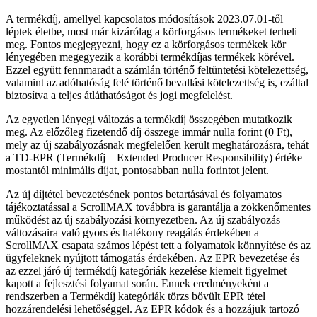
A termékdíj, amellyel kapcsolatos módosítások 2023.07.01-től
léptek életbe, most már kizárólag a körforgásos termékeket terheli
meg. Fontos megje­gyezni, hogy ez a körforgásos termékek kör
lénye­gében megegyezik a korábbi termékdíjas termékek körével.
Ezzel együtt fennmaradt a számlán történő feltüntetési kötelezettség,
valamint az adóhatóság felé történő bevallási kötelezettség is, ezáltal
bizto­sítva a teljes átláthatóságot és jogi megfelelést.
Az egyetlen lényegi változás a termékdíj összegében mutatkozik
meg. Az előzőleg fizetendő díj összege immár nulla forint (0 Ft),
mely az új szabályozásnak megfelelően került meghatározásra, tehát
a TD-EPR (Termékdíj – Extended Producer Responsibility) értéke
mostantól minimális díjat, pontosabban nulla forintot jelent.
Az új díjtétel bevezetésének pontos betartásával és folyamatos
tájékoztatással a ScrollMAX továbbra is garantálja a zökkenőmentes
működést az új sza­bályozási környezetben. Az új szabályozás
változá­saira való gyors és hatékony reagálás érdekében a
ScrollMAX csapata számos lépést tett a folyamatok könnyítése és az
ügyfeleknek nyújtott támogatás érdekében. Az EPR bevezetése és
az ezzel járó új ter­mékdíj kategóriák kezelése kiemelt figyelmet
kapott a fejlesztési folyamat során. Ennek eredményeként a
rendszerben a Termékdíj kategóriák törzs bővült EPR tétel
hozzárendelési lehetőséggel. Az EPR kódok és a hozzájuk tartozó