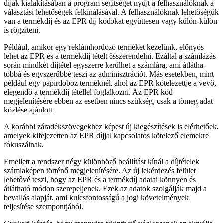
díjak kialakításában a program segítséget nyújt a felhasználóknak a
választási lehetőségek felkínálásá­val. A felhasználóknak lehetőségük
van a termékdíj és az EPR díj kódokat együttesen vagy külön-külön
is rögzíteni.
Például, amikor egy reklámhordozó terméket kezelünk, előnyös
lehet az EPR és a termékdíj tételt összerendelni. Ezáltal a számlázás
során mindkét díjtétel egyszerre kerülhet a számlára, ami átlátha­
tóbbá és egyszerűbbé teszi az adminisztrációt. Más esetekben, mint
például egy papírdoboz terméknél, ahol az EPR kötelezettje a vevő,
elegendő a termék­díj tétellel foglalkozni. Az EPR kód
megjelenítésére ebben az esetben nincs szükség, csak a tömeg adat
közlése ajánlott.
A korábbi záradékszövegekhez képest új kiegészíté­sek is elérhetőek,
amelyek kifejezetten az EPR díjjal kapcsolatos kötelező elemekre
fókuszálnak.
Emellett a rendszer négy különböző beállítást kínál a díjtételek
számlaképen történő megjelenítésére. Az új lekérdezés felület
lehetővé teszi, hogy az EPR és a termékdíj adatai könnyen és
átlátható módon szere­peljenek. Ezek az adatok szolgálják majd a
bevallás alapját, ami kulcsfontosságú a jogi követelmények
teljesítése szempontjából.