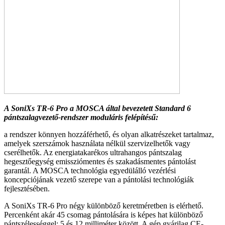
A SoniXs TR-6 Pro a MOSCA által bevezetett Standard 6
pántszalagvezető-rendszer moduláris felépítésű:
a rendszer könnyen hozzáférhető, és olyan alkatrészeket tartalmaz,
amelyek szerszámok használata nélkül szervizelhetők vagy
cserélhetők. Az energiatakarékos ultrahangos pántszalag
hegesztőegység emissziómentes és szakadásmentes pántolást
garantál. A MOSCA technológia egyedülálló vezérlési
koncepciójának vezető szerepe van a pántolási technológiák
fejlesztésében.
A SoniXs TR-6 Pro négy különböző keretméretben is elérhető.
Percenként akár 45 csomag pántolására is képes hat különböző
pántszélességgel: 5 és 12 milliméter között. A gép gyárilag CE-