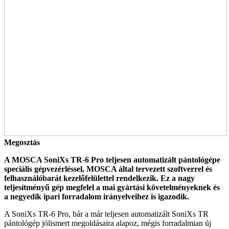
Megosztás
A MOSCA SoniXs TR-6 Pro teljesen automatizált pántológépe
speciális gépvezérléssel, MOSCA által tervezett szoftverrel és
felhasználóbarát kezelőfelülettel rendelkezik. Ez a nagy
teljesítményű gép megfelel a mai gyártási követelményeknek és
a negyedik ipari forradalom irányelveihez is igazodik.
A SoniXs TR-6 Pro, bár a már teljesen automatizált SoniXs TR
pántológép jólismert megoldásaira alapoz, mégis forradalmian új