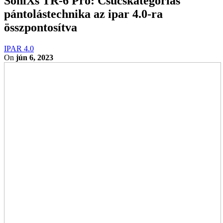
SoniXs TR-6 Pro: Csúcskategóriás
pántolástechnika az ipar 4.0-ra
összpontosítva
IPAR 4.0
On
jún 6, 2023