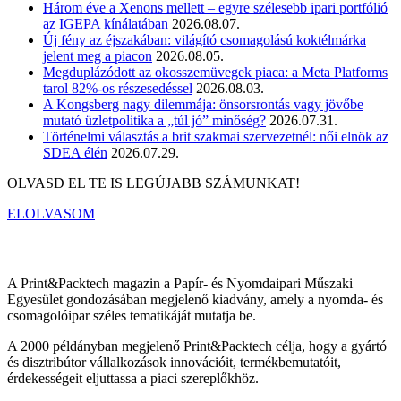
Három éve a Xenons mellett – egyre szélesebb ipari portfólió
az IGEPA kínálatában
2026.08.07.
Új fény az éjszakában: világító csomagolású koktélmárka
jelent meg a piacon
2026.08.05.
Megduplázódott az okosszemüvegek piaca: a Meta Platforms
tarol 82%-os részesedéssel
2026.08.03.
A Kongsberg nagy dilemmája: önsorsrontás vagy jövőbe
mutató üzletpolitika a „túl jó” minőség?
2026.07.31.
Történelmi választás a brit szakmai szervezetnél: női elnök az
SDEA élén
2026.07.29.
OLVASD EL TE IS LEGÚJABB SZÁMUNKAT!
ELOLVASOM
A Print&Packtech magazin a Papír- és Nyomdaipari Műszaki
Egyesület gondozásában megjelenő kiadvány, amely a nyomda- és
csomagolóipar széles tematikáját mutatja be.
A 2000 példányban megjelenő Print&Packtech célja, hogy a gyártó
és disztribútor vállalkozások innovációit, termékbemutatóit,
érdekességeit eljuttassa a piaci szereplőkhöz.