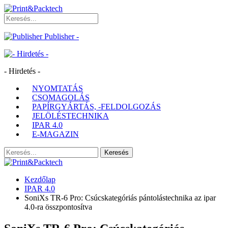
Publisher -
- Hirdetés -
NYOMTATÁS
CSOMAGOLÁS
PAPÍRGYÁRTÁS, -FELDOLGOZÁS
JELÖLÉSTECHNIKA
IPAR 4.0
E-MAGAZIN
Kezdőlap
IPAR 4.0
SoniXs TR-6 Pro: Csúcskategóriás pántolástechnika az ipar
4.0-ra összpontosítva