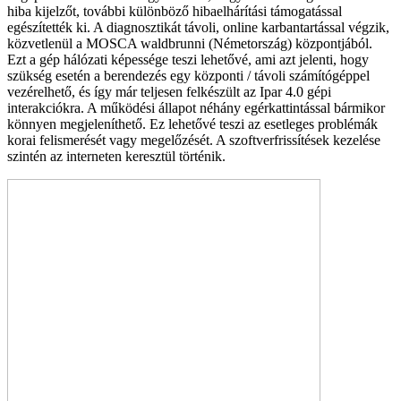
hiba kijelzőt, további különböző hibaelhárí­tási támogatással
egészítették ki. A diagnosztikát távoli, online karbantartással végzik,
közvetlenül a MOSCA waldbrunni (Németország) központjából.
Ezt a gép há­lózati képessége teszi lehetővé, ami azt jelenti, hogy
szükség esetén a berendezés egy központi / távoli szá­mítógéppel
vezérelhető, és így már teljesen felkészült az Ipar 4.0 gépi
interakciókra. A működési állapot né­hány egérkattintással bármikor
könnyen megjelenít­hető. Ez lehetővé teszi az esetleges problémák
korai felismerését vagy megelőzését. A szoftverfrissítések kezelése
szintén az interneten keresztül történik.