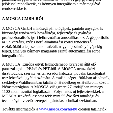
jelöléssel rendelkezik, és könnyen integrálható a már meglévő
rendszerekbe is.
A MOSCA GMBH-RÓL
A MOSCA GmbH minőségi pántológépek, pántoló anyagok és
biztonsági rendszerek beszállítója, fejlesztője és gyártója
professzionális és ipari felhasználású áruszállításhoz. A gépportfólió
az univerzális, széles körű alkalmazási körrel rendelkező
eszközöktől a teljesen automatizált, nagy teljesítményű gépekig
terjed, amelyek bármely magasabb szintű automatizálási sorba
integrálhatók.
A MOSCA, Európa egyik legmodernebb gyárában állít elő
pántszalagokat PP-ből és PET-ből. A MOSCA nemzetközi
disztribúciós, szerviz- és tanácsadói hálózata globális kiszolgálást
tesz lehetővé ügyfelei számára. A családi céget 1966-ban alapították,
székhelye Waldbrunnban található, Heidelberg és Heilbronn között,
Németországban. A MOSCA világszerte 27 irodájában mintegy
1100 alkalmazottat foglalkoztat. Folyamatos új fejlesztésekkel, a
MOSCA szakértői csapata több mint 55 éve őrzi minőségi és
technológiai vezető szerepét a pántolástechnikai szektorban.
További információk a
www.mosca.com/hu-hu
oldalon találhatók.