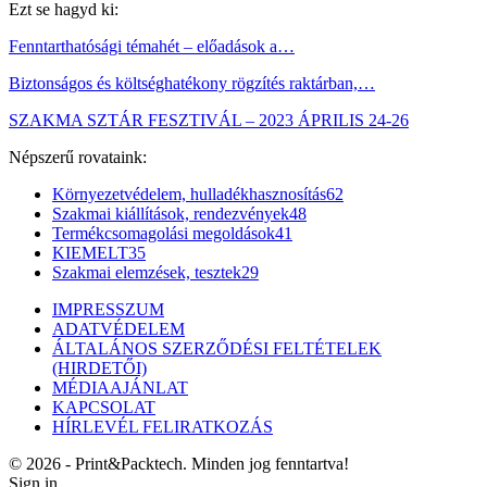
Ezt se hagyd ki:
Fenntarthatósági témahét – előadások a…
Biztonságos és költséghatékony rögzítés raktárban,…
SZAKMA SZTÁR FESZTIVÁL – 2023 ÁPRILIS 24-26
Népszerű rovataink:
Környezetvédelem, hulladékhasznosítás
62
Szakmai kiállítások, rendezvények
48
Termékcsomagolási megoldások
41
KIEMELT
35
Szakmai elemzések, tesztek
29
IMPRESSZUM
ADATVÉDELEM
ÁLTALÁNOS SZERZŐDÉSI FELTÉTELEK
(HIRDETŐI)
MÉDIAAJÁNLAT
KAPCSOLAT
HÍRLEVÉL FELIRATKOZÁS
© 2026 - Print&Packtech. Minden jog fenntartva!
Sign in