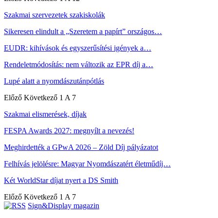
Szakmai szervezetek szakiskolák
Sikeresen elindult a „Szeretem a papírt” országos…
EUDR: kihívások és egyszerűsítési igények a…
Rendeletmódosítás: nem változik az EPR díj a…
Lupé alatt a nyomdászutánpótlás
Előző
Következő
1 A 7
Szakmai elismerések, díjak
FESPA Awards 2027: megnyílt a nevezés!
Meghirdették a GPwA 2026 – Zöld Díj pályázatot
Felhívás jelölésre: Magyar Nyomdászatért életműdíj…
Két WorldStar díjat nyert a DS Smith
Előző
Következő
1 A 7
Sign&Display magazin