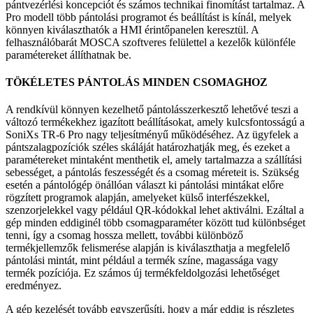
pántvezérlési koncepciót és számos technikai finomítást tartalmaz. A
Pro modell több pántolási programot és beállítást is kínál, melyek
könnyen kiválaszthatók a HMI érintőpanelen keresz­tül. A
felhasználóbarát MOSCA szoftveres felülettel a kezelők különféle
paramétereket állíthatnak be.
TÖKÉLETES PÁNTOLÁS MINDEN CSOMAGHOZ
A rendkívül könnyen kezelhető pántolásszerkesztő le­hetővé teszi a
változó termékekhez igazított beállítá­sokat, amely kulcsfontosságú a
SoniXs TR-6 Pro nagy teljesítményű működéséhez. Az ügyfelek a
pántszalag­pozíciók széles skáláját határozhatják meg, és ezeket a
paramétereket mintaként menthetik el, amely tartal­mazza a szállítási
sebességet, a pántolás feszességét és a csomag méreteit is. Szükség
esetén a pántológép önállóan választ ki pántolási mintákat előre
rögzített programok alapján, amelyeket külső interfészekkel,
szenzorjelekkel vagy például QR-kódokkal lehet akti­válni. Ezáltal a
gép minden eddiginél több csomag­paraméter között tud különbséget
tenni, így a csomag hossza mellett, további különböző
termékjellemzők felismerése alapján is kiválaszthatja a megfelelő
pán­tolási mintát, mint például a termék színe, magassága vagy
termék pozíciója. Ez számos új termékfeldolgozá­si lehetőséget
eredményez.
A gép kezelését tovább egyszerűsíti, hogy a már eddig is részletes