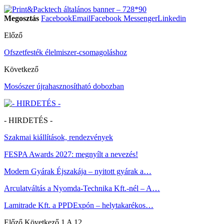
Megosztás
Facebook
Email
Facebook Messenger
Linkedin
Előző
Ofszetfesték élelmiszer-csomagoláshoz
Következő
Mosószer újrahasznosítható dobozban
- HIRDETÉS -
Szakmai kiállítások, rendezvények
FESPA Awards 2027: megnyílt a nevezés!
Modern Gyárak Éjszakája – nyitott gyárak a…
Arculatváltás a Nyomda-Technika Kft.-nél – A…
Lamitrade Kft. a PPDExpón – helytakarékos…
Előző
Következő
1 A 12