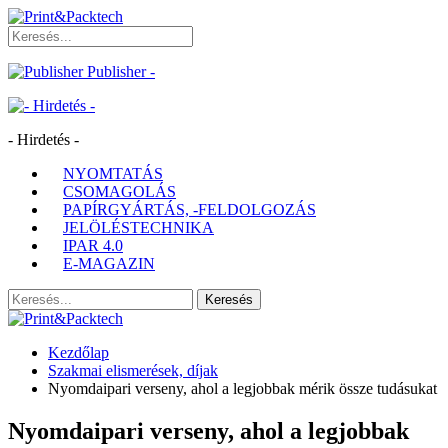
Publisher -
- Hirdetés -
NYOMTATÁS
CSOMAGOLÁS
PAPÍRGYÁRTÁS, -FELDOLGOZÁS
JELÖLÉSTECHNIKA
IPAR 4.0
E-MAGAZIN
Kezdőlap
Szakmai elismerések, díjak
Nyomdaipari verseny, ahol a legjobbak mérik össze tudásukat
Nyomdaipari verseny, ahol a legjobbak