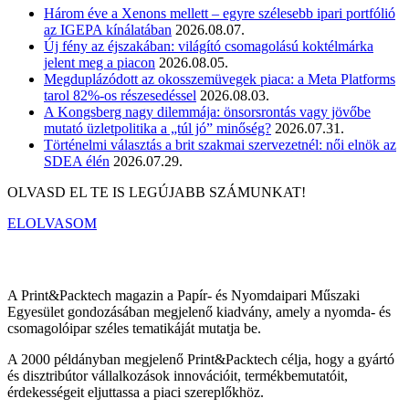
Három éve a Xenons mellett – egyre szélesebb ipari portfólió
az IGEPA kínálatában
2026.08.07.
Új fény az éjszakában: világító csomagolású koktélmárka
jelent meg a piacon
2026.08.05.
Megduplázódott az okosszemüvegek piaca: a Meta Platforms
tarol 82%-os részesedéssel
2026.08.03.
A Kongsberg nagy dilemmája: önsorsrontás vagy jövőbe
mutató üzletpolitika a „túl jó” minőség?
2026.07.31.
Történelmi választás a brit szakmai szervezetnél: női elnök az
SDEA élén
2026.07.29.
OLVASD EL TE IS LEGÚJABB SZÁMUNKAT!
ELOLVASOM
A Print&Packtech magazin a Papír- és Nyomdaipari Műszaki
Egyesület gondozásában megjelenő kiadvány, amely a nyomda- és
csomagolóipar széles tematikáját mutatja be.
A 2000 példányban megjelenő Print&Packtech célja, hogy a gyártó
és disztribútor vállalkozások innovációit, termékbemutatóit,
érdekességeit eljuttassa a piaci szereplőkhöz.