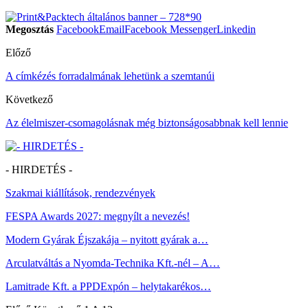
Megosztás
Facebook
Email
Facebook Messenger
Linkedin
Előző
A címkézés forradalmának lehetünk a szemtanúi
Következő
Az élelmiszer-csomagolásnak még biztonságosabbnak kell lennie
- HIRDETÉS -
Szakmai kiállítások, rendezvények
FESPA Awards 2027: megnyílt a nevezés!
Modern Gyárak Éjszakája – nyitott gyárak a…
Arculatváltás a Nyomda-Technika Kft.-nél – A…
Lamitrade Kft. a PPDExpón – helytakarékos…