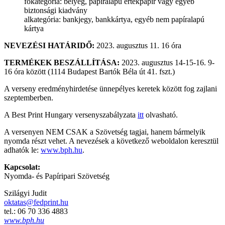
főkategória: bélyeg, papíralapú értékpapír vagy egyéb
biztonsági kiadvány
alkategória: bankjegy, bankkártya, egyéb nem papíralapú
kártya
NEVEZÉSI HATÁRIDŐ:
2023. augusztus 11. 16 óra
TERMÉKEK BESZÁLLÍTÁSA:
2023. augusztus 14-15-16. 9-
16 óra között (1114 Budapest Bartók Béla út 41. fszt.)
A verseny eredményhirdetése ünnepélyes keretek között fog zajlani
szeptemberben.
A Best Print Hungary versenyszabályzata
itt
olvasható.
A versenyen NEM CSAK a Szövetség tagjai, hanem bármelyik
nyomda részt vehet. A nevezések a következő weboldalon keresztül
adhatók le:
www.bph.hu
.
Kapcsolat:
Nyomda- és Papíripari Szövetség
Szilágyi Judit
oktatas@fedprint.hu
tel.: 06 70 336 4883
www.bph.hu