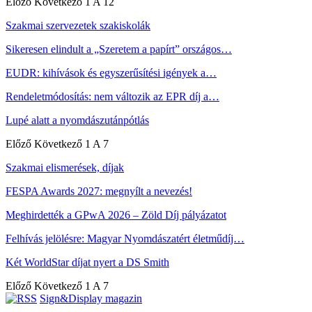
Előző
Következő
1 A 12
Szakmai szervezetek szakiskolák
Sikeresen elindult a „Szeretem a papírt” országos…
EUDR: kihívások és egyszerűsítési igények a…
Rendeletmódosítás: nem változik az EPR díj a…
Lupé alatt a nyomdászutánpótlás
Előző
Következő
1 A 7
Szakmai elismerések, díjak
FESPA Awards 2027: megnyílt a nevezés!
Meghirdették a GPwA 2026 – Zöld Díj pályázatot
Felhívás jelölésre: Magyar Nyomdászatért életműdíj…
Két WorldStar díjat nyert a DS Smith
Előző
Következő
1 A 7
Sign&Display magazin