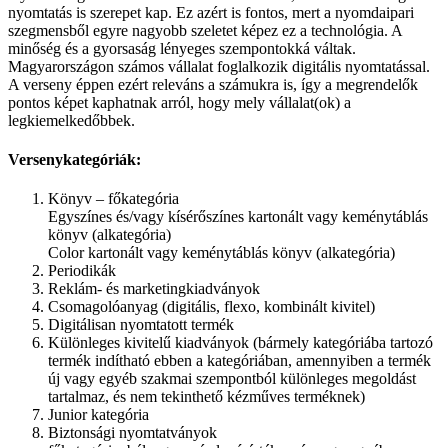
nyomtatás is szerepet kap. Ez azért is fontos, mert a nyomdaipari
szegmensből egyre nagyobb szeletet képez ez a technológia. A
minőség és a gyorsaság lényeges szempontokká váltak.
Magyarországon számos vállalat foglalkozik digitális nyomtatással.
A verseny éppen ezért releváns a számukra is, így a megrendelők
pontos képet kaphatnak arról, hogy mely vállalat(ok) a
legkiemelkedőbbek.
Versenykategóriák:
Könyv – főkategória
Egyszínes és/vagy kísérőszínes kartonált vagy keménytáblás
könyv (alkategória)
Color kartonált vagy keménytáblás könyv (alkategória)
Periodikák
Reklám- és marketingkiadványok
Csomagolóanyag (digitális, flexo, kombinált kivitel)
Digitálisan nyomtatott termék
Különleges kivitelű kiadványok (bármely kategóriába tartozó
termék indítható ebben a kategóriában, amennyiben a termék
új vagy egyéb szakmai szempontból különleges megoldást
tartalmaz, és nem tekinthető kézműves terméknek)
Junior kategória
Biztonsági nyomtatványok