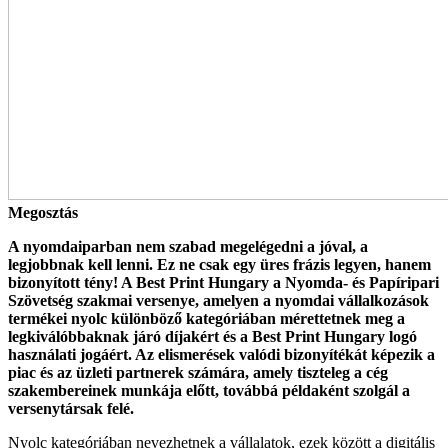
Megosztás
A nyomdaiparban nem szabad megelégedni a jóval, a
legjobbnak kell lenni. Ez ne csak egy üres frázis legyen, hanem
bizonyított tény! A Best Print Hungary a Nyomda- és Papíripari
Szövetség szakmai versenye, amelyen a nyomdai vállalkozások
termékei nyolc különböző kategóriában mérettetnek meg a
legkiválóbbaknak járó díjakért és a Best Print Hungary logó
használati jogáért. Az elismerések valódi bizonyítékát képezik a
piac és az üzleti partnerek számára, amely tiszteleg a cég
szakembereinek munkája előtt, továbbá példaként szolgál a
versenytársak felé.
Nyolc kategóriában nevezhetnek a vállalatok, ezek között a digitális