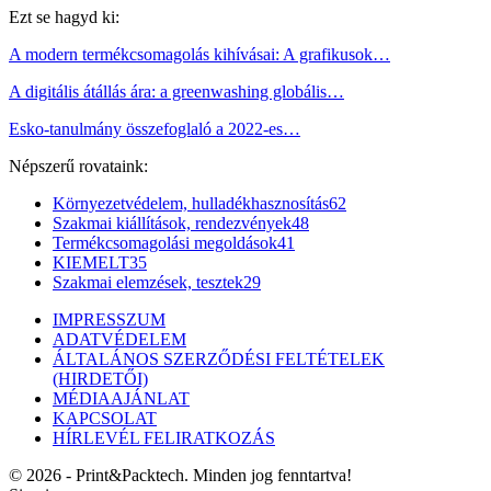
Ezt se hagyd ki:
A modern termékcsomagolás kihívásai: A grafikusok…
A digitális átállás ára: a greenwashing globális…
Esko-tanulmány összefoglaló a 2022-es…
Népszerű rovataink:
Környezetvédelem, hulladékhasznosítás
62
Szakmai kiállítások, rendezvények
48
Termékcsomagolási megoldások
41
KIEMELT
35
Szakmai elemzések, tesztek
29
IMPRESSZUM
ADATVÉDELEM
ÁLTALÁNOS SZERZŐDÉSI FELTÉTELEK
(HIRDETŐI)
MÉDIAAJÁNLAT
KAPCSOLAT
HÍRLEVÉL FELIRATKOZÁS
© 2026 - Print&Packtech. Minden jog fenntartva!