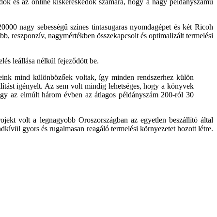
kiadók és az online kiskereskedők számára, hogy a nagy példányszámú
000 nagy sebességű színes tintasugaras nyomdagépet és két Ricoh
b, reszponzív, nagymértékben összekapcsolt és optimalizált termelési
lés leállása nélkül fejeződött be.
özeink mind különbözőek voltak, így minden rendszerhez külön
llítást igényelt. Az sem volt mindig lehetséges, hogy a könyvek
hogy az elmúlt három évben az átlagos példányszám 200-ról 30
jekt volt a legnagyobb Oroszországban az egyetlen beszállító által
dkívül gyors és rugalmasan reagáló termelési környezetet hozott létre.