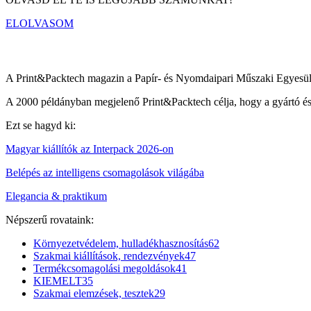
ELOLVASOM
A Print&Packtech magazin a Papír- és Nyomdaipari Műszaki Egyesüle
A 2000 példányban megjelenő Print&Packtech célja, hogy a gyártó és di
Ezt se hagyd ki:
Magyar kiállítók az Interpack 2026-on
Belépés az intelligens csomagolások világába
Elegancia & praktikum
Népszerű rovataink:
Környezetvédelem, hulladékhasznosítás
62
Szakmai kiállítások, rendezvények
47
Termékcsomagolási megoldások
41
KIEMELT
35
Szakmai elemzések, tesztek
29