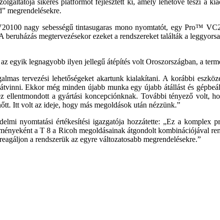
áltatója sikeres platformot fejlesztett ki, amely lehetővé teszi a 
nd” megrendelésekre.
 V20100 nagy sebességű tintasugaras mono nyomtatót, egy Pro™ VC20
beruházás megtervezésekor ezeket a rendszereket találták a leggyorsab
 az egyik legnagyobb ilyen jellegű átépítés volt Oroszországban, a terme
ugalmas tervezési lehetőségeket akartunk kialakítani. A korábbi eszk
at átvinni. Ekkor még minden újabb munka egy újabb átállást és gépbeá
n ez ellentmondott a gyártási koncepciónknak. További tényező volt, 
t. Itt volt az ideje, hogy más megoldások után nézzünk.”
i nyomtatási értékesítési igazgatója hozzátette: „Ez a komplex pro
eredményeként a T 8 a Ricoh megoldásainak átgondolt kombinációjával ren
reagáljon a rendszerük az egyre változatosabb megrendelésekre.”