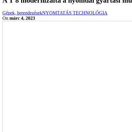
A T 8 modernizálta a nyomdai gyártási műv
Gépek, berendezések
NYOMTATÁS TECHNOLÓGIA
On
márc 4, 2023