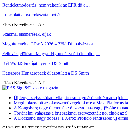
Rendeletmódosítás: nem változik az EPR díj a…
Lupé alatt a nyomdászutánpótlás
Előző
Következő
1 A 7
Szakmai elismerések, díjak
Meghirdették a GPwA 2026 – Zöld Díj pályázatot
Felhívás jelölésre: Magyar Nyomdászatért életműdíj…
Két WorldStar díjat nyert a DS Smith
Hatszoros Hungaropack díjazott lett a DS Smith
Előző
Következő
1 A 7
Sign&Display magazin
Új fény az éjszakában: világító csomagolású koktélmárka jelen
Megduplázódott az okosszemüvegek piaca: a Meta Platforms ta
A Kongsberg nagy dilemmája: önsorsrontás vagy jövőbe mutató 
Történelmi választás a brit szakmai szervezetnél: női elnök az
A Dockland nagy dobása: a Xerox Proficio rendszerek új dimenz
OLVASD EL TE IS LEGÚJABB SZÁMUNKAT!