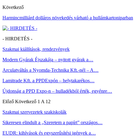
Következő
Harmincmilliárd dolláros növekedés várható a hullámkartoniparban
- HIRDETÉS -
Szakmai kiállítások, rendezvények
Modern Gyárak Éjszakája – nyitott gyárak a…
Arculatváltás a Nyomda-Technika Kft.-nél – A…
Lamitrade Kft. a PPDExpón – helytakarékos…
Újdonság a PPD Expo-n – hulladékból érték, egyénre…
Előző
Következő
1 A 12
Szakmai szervezetek szakiskolák
Sikeresen elindult a „Szeretem a papírt” országos…
EUDR: kihívások és egyszerűsítési igények a…