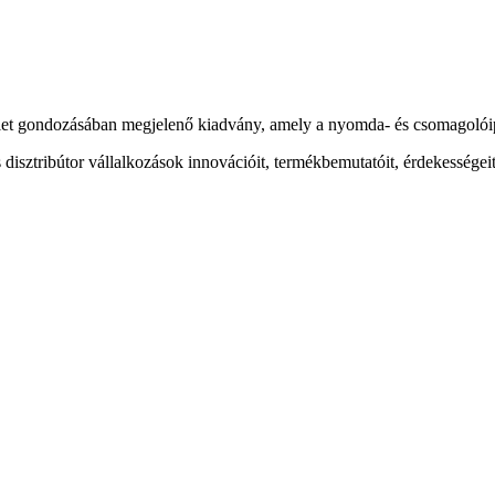
t gondozásában megjelenő kiadvány, amely a nyomda- és csomagolóipar
sztribútor vállalkozások innovációit, termékbemutatóit, érdekességeit 