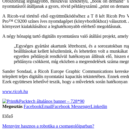
Oroszország legnagyobb, moszkvai székhelyű, „book on demand” szolg
nyomtatásról átálljanak a gyors, rövid példányszámú „print on dema
A Ricoh-val történő első együttműködéséhez a T 8 két Ricoh Pro
Pro™ C9200 színes íves nyomdagépet (könyvborítókhoz) választott. A 
környezet kialakításához a leghatékonyabb elérhető megoldásnak.
A négy hónapig tartó digitális nyomtatásra való átállási projekt, amely
„Egységes gyártást akartunk létrehozni, és a sorozatokban r
beállításokat kellett készítenünk, és lehetetlen volt a munkák
egyetlen példányát rendkívül hatékonyan állítsuk elő, hisze
példányra csökkent, míg eközben a megrendelések száma megnőt
Sander Sondaal, a Ricoh Europe Graphic Communications kereskedelm
telepített teljes digitális nyomtatási kapacitás tekintetében. Ennek 
Ezek együttesen lehetővé teszik, hogy a műveletek során hatékonyan 
www.ricoh.hu
Megosztás
Facebook
Email
Facebook Messenger
Linkedin
Előző
Mennyire hasznos a robotika a csomagolóiparban?