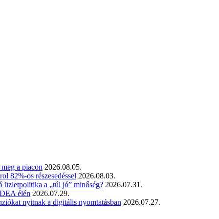
t meg a piacon
2026.08.05.
rol 82%-os részesedéssel
2026.08.03.
üzletpolitika a „túl jó” minőség?
2026.07.31.
 SDEA élén
2026.07.29.
iókat nyitnak a digitális nyomtatásban
2026.07.27.