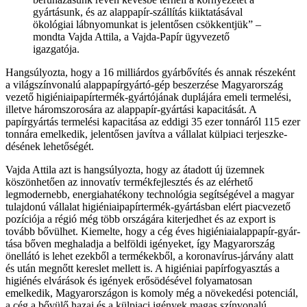
gyártásunk, és az alappa­pír-szállítás kiiktatásával
ökológiai lábnyomunkat is jelentősen csökkentjük” –
mondta Vajda Attila, a Vajda-Papír ügyvezető
igazgatója.
Hangsúlyozta, hogy a 16 milliárdos gyárbővítés és annak részeként
a világszínvonalú alappapírgyár­tó-gép beszerzése Magyarország
vezető higiéni­aipapírtermék-gyártójának duplájára emeli terme­lési,
illetve háromszorosára az alappapír-gyártási kapacitását. A
papírgyártás termelési kapacitása az eddigi 35 ezer tonnáról 115 ezer
tonnára emelke­dik, jelentősen javítva a vállalat külpiaci terjeszke­
désének lehetőségét.
Vajda Attila azt is hangsúlyozta, hogy az átadott új üzemnek
köszönhetően az innovatív termék­fejlesztés és az elérhető
legmodernebb, energiaha­tékony technológia segítségével a magyar
tulajdo­nú vállalat higiéniaipapírtermék-gyártásban elért piacvezető
pozíciója a régió még több országára kiterjedhet és az export is
tovább bővülhet. Ki­emelte, hogy a cég éves higiéniaialappapír-gyár­
tása bőven meghaladja a belföldi igényeket, így Magyarország
önellátó is lehet ezekből a termé­kekből, a koronavírus-járvány alatt
és után meg­nőtt kereslet mellett is. A higiéniai papírfogyasztás a
higiénés elvárások és igények erősödésével folya­matosan
emelkedik, Magyarországon is komoly még a növekedési potenciál,
a cég a bővülő hazai és a külpiaci igények magas színvonalú