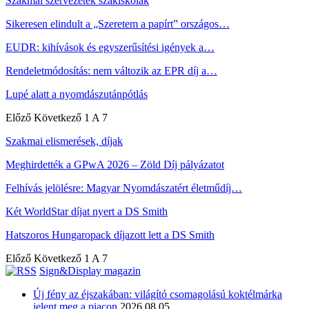
Szakmai szervezetek szakiskolák
Sikeresen elindult a „Szeretem a papírt” országos…
EUDR: kihívások és egyszerűsítési igények a…
Rendeletmódosítás: nem változik az EPR díj a…
Lupé alatt a nyomdászutánpótlás
Előző
Következő
1 A 7
Szakmai elismerések, díjak
Meghirdették a GPwA 2026 – Zöld Díj pályázatot
Felhívás jelölésre: Magyar Nyomdászatért életműdíj…
Két WorldStar díjat nyert a DS Smith
Hatszoros Hungaropack díjazott lett a DS Smith
Előző
Következő
1 A 7
Sign&Display magazin
Új fény az éjszakában: világító csomagolású koktélmárka
jelent meg a piacon
2026.08.05.