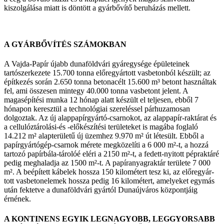
kiszolgálá­sa miatt is döntött a gyárbővítő beruházás mellett.
A GYÁRBŐVÍTÉS SZÁMOKBAN
A Vajda-Papír újabb dunaföldvári gyáregysége épületeinek
tartószerkezete 15.700 tonna előre­gyártott vasbetonból készült; az
építkezés során 2.650 tonna betonacélt 15.600 m³ betont hasz­náltak
fel, ami összesen mintegy 40.000 tonna vasbetont jelent. A
magasépítési munka 12 hó­nap alatt készült el teljesen, ebből 7
hónapon keresztül a technológiai szereléssel párhuzamo­san
dolgoztak. Az új alappapírgyártó-csarno­kot, az alappapír-raktárat és
a cellulóztárolási-és -előkészítési területeket is magába foglaló
14.212 m² alapterületű új üzemhez 9.970 m² út létesült. Ebből a
papírgyártógép-csarnok mérete megközelíti a 6 000 m²-t, a hozzá
tartozó papír­bála-tárolóé eléri a 2150 m²-t, a fedett-nyitott pépraktáré
pedig meghaladja az 1500 m²-t. A pa­píranyagraktár területe 7 000
m². A beépített ká­belek hossza 150 kilométert tesz ki, az előregyár­
tott vasbetonelemek hossza pedig 16 kilométert, amelyeket egymás
után fektetve a dunaföldvári gyártól Dunaújváros központjáig
érnének.
A KONTINENS EGYIK LEGNAGYOBB, LEGGYORSABB