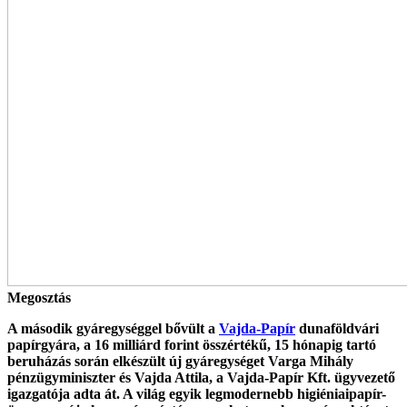
Megosztás
A második gyáregységgel bővült a
Vajda-Papír
dunaföldvári
papírgyára, a 16 milliárd forint összértékű, 15 hónapig tartó
beruházás során elkészült új gyáregységet Varga Mihály
pénzügyminiszter és Vajda Attila, a Vajda-Papír Kft. ügyvezető
igazgatója adta át. A világ egyik legmodernebb higiéniaipapír-