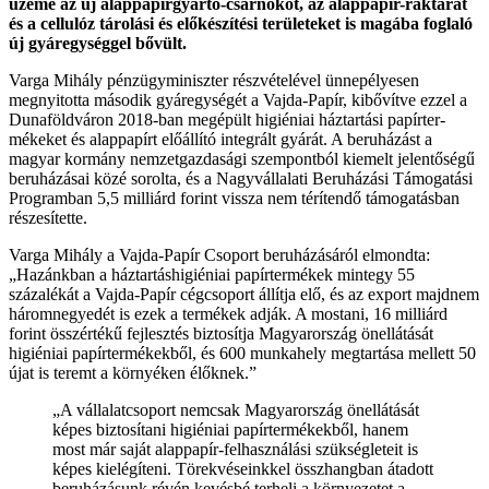
üzeme az új alappapírgyártó-csarnokot, az alappapír-raktárat
és a cellulóz tárolási és előkészítési területeket is magába foglaló
új gyáregységgel bővült.
Varga Mihály pénzügyminiszter részvételével ünnepélyesen
megnyitotta második gyáregységét a Vajda-Papír, kibővítve ezzel a
Dunaföldváron 2018-ban megépült higiéniai háztartási papírter­
mékeket és alappapírt előállító integrált gyárát. A beruházást a
magyar kormány nemzetgazdasá­gi szempontból kiemelt jelentőségű
beruházásai közé sorolta, és a Nagyvállalati Beruházási Támo­gatási
Programban 5,5 milliárd forint vissza nem térítendő támogatásban
részesítette.
Varga Mihály a Vajda-Papír Csoport beruházá­sáról elmondta:
„Hazánkban a háztartáshigiéniai papírtermékek mintegy 55
százalékát a Vajda-Pa­pír cégcsoport állítja elő, és az export majd­nem
háromnegyedét is ezek a termékek adják. A mostani, 16 milliárd
forint összértékű fejlesz­tés biztosítja Magyarország önellátását
higiéniai papírtermékekből, és 600 munkahely megtartása mellett 50
újat is teremt a környéken élőknek.”
„A vállalatcsoport nemcsak Magyarország önellá­tását
képes biztosítani higiéniai papírtermékek­ből, hanem
most már saját alappapír-felhasználási szükségleteit is
képes kielégíteni. Törekvéseinkkel összhangban átadott
beruházásunk révén kevésbé terheli a környezetet a