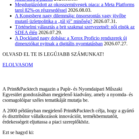
Megduplázódott az okosszemüvegek piaca: a Meta Platforms
tarol 82%-os részesedéssel
2026.08.03.
A Kongsberg nagy dilemmája: önsorsrontás vagy jövőbe
mutató üzletpolitika a „túl jó” minőség?
2026.07.31.
Történelmi választás a brit szakmai szervezetnél: női elnök az
SDEA élén
2026.07.29.
A Dockland nagy dobása: a Xerox Proficio rendszerek új
dimenziókat nyitnak a digitális nyomtatásban
2026.07.27.
OLVASD EL TE IS LEGÚJABB SZÁMUNKAT!
ELOLVASOM
A Print&Packtech magazin a Papír- és Nyomdaipari Műszaki
Egyesület gondozásában megjelenő kiadvány, amely a nyomda- és
csomagolóipar széles tematikáját mutatja be.
A 2000 példányban megjelenő Print&Packtech célja, hogy a gyártó
és disztribútor vállalkozások innovációit, termékbemutatóit,
érdekességeit eljuttassa a piaci szereplőkhöz.
Ezt se hagyd ki: