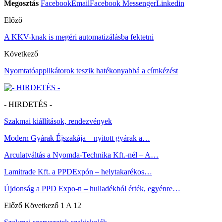
Megosztás
Facebook
Email
Facebook Messenger
Linkedin
Előző
A KKV-knak is megéri automatizálásba fektetni
Következő
Nyomtatóapplikátorok teszik hatékonyabbá a címkézést
- HIRDETÉS -
Szakmai kiállítások, rendezvények
Modern Gyárak Éjszakája – nyitott gyárak a…
Arculatváltás a Nyomda-Technika Kft.-nél – A…
Lamitrade Kft. a PPDExpón – helytakarékos…
Újdonság a PPD Expo-n – hulladékból érték, egyénre…
Előző
Következő
1 A 12