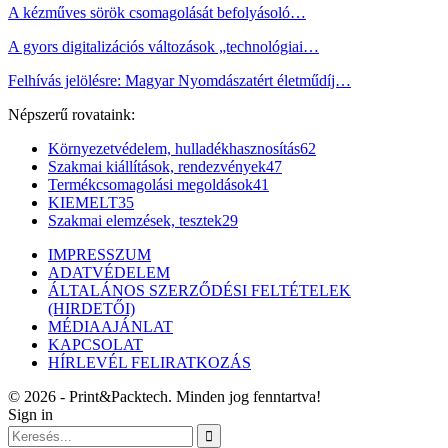
A kézműves sörök csomagolását befolyásoló…
A gyors digitalizációs változások „technológiai…
Felhívás jelölésre: Magyar Nyomdászatért életműdíj…
Népszerű rovataink:
Környezetvédelem, hulladékhasznosítás
62
Szakmai kiállítások, rendezvények
47
Termékcsomagolási megoldások
41
KIEMELT
35
Szakmai elemzések, tesztek
29
IMPRESSZUM
ADATVÉDELEM
ÁLTALÁNOS SZERZŐDÉSI FELTÉTELEK
(HIRDETŐI)
MÉDIAAJÁNLAT
KAPCSOLAT
HÍRLEVÉL FELIRATKOZÁS
© 2026 - Print&Packtech. Minden jog fenntartva!
Sign in