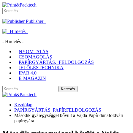
Publisher -
- Hirdetés -
NYOMTATÁS
CSOMAGOLÁS
PAPÍRGYÁRTÁS, -FELDOLGOZÁS
JELÖLÉSTECHNIKA
IPAR 4.0
E-MAGAZIN
Kezdőlap
PAPÍRGYÁRTÁS, PAPÍRFELDOLGOZÁS
Második gyáregységgel bővült a Vajda-Papír dunaföldvári
papírgyára