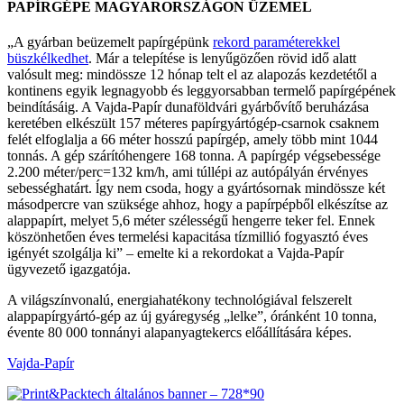
PAPÍRGÉPE MAGYARORSZÁGON ÜZEMEL
„A gyárban beüzemelt papírgépünk
rekord pa­raméterekkel
büszkélkedhet
. Már a telepítése is lenyűgözően rövid idő alatt
valósult meg: mind­össze 12 hónap telt el az alapozás kezdetétől a
kontinens egyik legnagyobb és leggyorsabban termelő papírgépének
beindításáig. A Vajda-Pa­pír dunaföldvári gyárbővítő beruházása
kereté­ben elkészült 157 méteres papírgyártógép-csar­nok csaknem
felét elfoglalja a 66 méter hosszú papírgép, amely több mint 1044
tonnás. A gép szárítóhengere 168 tonna. A papírgép végsebes­sége
2.200 méter/perc=132 km/h, ami túllépi az autópályán érvényes
sebességhatárt. ĺgy nem cso­da, hogy a gyártósornak mindössze két
másod­percre van szüksége ahhoz, hogy a papírpépből elkészítse az
alappapírt, melyet 5,6 méter szé­lességű hengerre teker fel. Ennek
köszönhetően éves termelési kapacitása tízmillió fogyasztó éves
igényét szolgálja ki” – emelte ki a rekordokat a Vajda-Papír
ügyvezető igazgatója.
A világszínvonalú, energiahatékony technológi­ával felszerelt
alappapírgyártó-gép az új gyáregy­ség „lelke”, óránként 10 tonna,
évente 80 000 tonnányi alapanyagtekercs előállítására képes.
Vajda-Papír