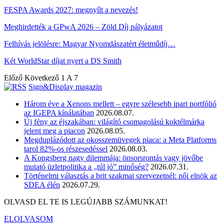
FESPA Awards 2027: megnyílt a nevezés!
Meghirdették a GPwA 2026 – Zöld Díj pályázatot
Felhívás jelölésre: Magyar Nyomdászatért életműdíj…
Két WorldStar díjat nyert a DS Smith
Előző
Következő
1 A 7
Sign&Display magazin
Három éve a Xenons mellett – egyre szélesebb ipari portfólió
az IGEPA kínálatában
2026.08.07.
Új fény az éjszakában: világító csomagolású koktélmárka
jelent meg a piacon
2026.08.05.
Megduplázódott az okosszemüvegek piaca: a Meta Platforms
tarol 82%-os részesedéssel
2026.08.03.
A Kongsberg nagy dilemmája: önsorsrontás vagy jövőbe
mutató üzletpolitika a „túl jó” minőség?
2026.07.31.
Történelmi választás a brit szakmai szervezetnél: női elnök az
SDEA élén
2026.07.29.
OLVASD EL TE IS LEGÚJABB SZÁMUNKAT!
ELOLVASOM