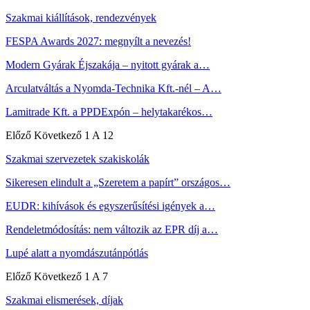
Szakmai kiállítások, rendezvények
FESPA Awards 2027: megnyílt a nevezés!
Modern Gyárak Éjszakája – nyitott gyárak a…
Arculatváltás a Nyomda-Technika Kft.-nél – A…
Lamitrade Kft. a PPDExpón – helytakarékos…
Előző
Következő
1 A 12
Szakmai szervezetek szakiskolák
Sikeresen elindult a „Szeretem a papírt” országos…
EUDR: kihívások és egyszerűsítési igények a…
Rendeletmódosítás: nem változik az EPR díj a…
Lupé alatt a nyomdászutánpótlás
Előző
Következő
1 A 7
Szakmai elismerések, díjak