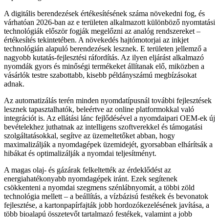
A digitális berendezések értékesítésének száma növekedni fog, és
várhatóan 2026-ban az e területen alkalmazott különböző nyomtatási
technológiák először fogják megelőzni az analóg rendszereket –
értékesítés tekintetében. A növekedés hajtómotorjai az inkjet
technológián alapuló berendezések lesznek. E területen jellemző a
nagyobb kutatás-fejlesztési ráfordítás. Az ilyen eljárást alkalmazó
nyomdák gyors és minőségi termékeket állítanak elő, miközben a
vásárlók testre szabottabb, kisebb példányszámú megbízásokat
adnak.
Az automatizálás terén minden nyomdatípusnál további fejlesztések
lesznek tapasztalhatók, beleértve az online platformokkal való
integrációt is. Az ellátási lánc fejlődésével a nyomdaipari OEM-ek új
bevételekhez juthatnak az intelligens szoftverekkel és támogatási
szolgáltatásokkal, segítve az üzemeltetőket abban, hogy
maximalizálják a nyomdagépek üzemidejét, gyorsabban elhárítsák a
hibákat és optimalizálják a nyomdai teljesítményt.
A magas olaj- és gázárak felkeltették az érdeklődést az
energiahatékonyabb nyomdagépek iránt. Ezek segítenek
csökkenteni a nyomdai szegmens szénlábnyomát, a többi zöld
technológia mellett – a beállítás, a vízbázisú festékek és bevonatok
fejlesztése, a kartonpapírfajták jobb hordozókezelésének javítása, a
több bioalapú összetevőt tartalmazó festékek, valamint a jobb