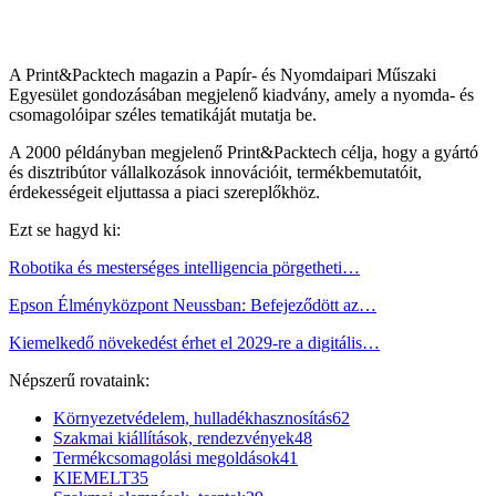
A Print&Packtech magazin a Papír- és Nyomdaipari Műszaki
Egyesület gondozásában megjelenő kiadvány, amely a nyomda- és
csomagolóipar széles tematikáját mutatja be.
A 2000 példányban megjelenő Print&Packtech célja, hogy a gyártó
és disztribútor vállalkozások innovációit, termékbemutatóit,
érdekességeit eljuttassa a piaci szereplőkhöz.
Ezt se hagyd ki:
Robotika és mesterséges intelligencia pörgetheti…
Epson Élményközpont Neussban: Befejeződött az…
Kiemelkedő növekedést érhet el 2029-re a digitális…
Népszerű rovataink:
Környezetvédelem, hulladékhasznosítás
62
Szakmai kiállítások, rendezvények
48
Termékcsomagolási megoldások
41
KIEMELT
35