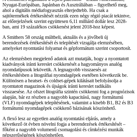
Nyugat-Európában, Japánban és Ausztráliában – figyelhető meg,
ahol a digitális médiafogyasztás elterjedtebb. Ha csak a
sajtótermékek értékesítését nézzük ezen négy régió piacát tekintve,
az előrejelzések szerint együttesen 6,11 milliárd dollár lesz 2028-
ban, ami 19 százalékos csökkenést jelent 2018-hoz képest.
A Smithers 58 ország múltbeli, aktuális és a jövőbeli új
berendezések értékesítését és telepítését vizsgálja elemzésében,
amelyeket nyomtatási folyamat és gépformátum szerint csoportosít.
Az elemzésben megjelenő adatok azt mutatják, hogy a nyomtatott
kiadványok iránti kereslet csökkenését a hagyományos analóg
nyomdatípusok lekövetik. A legnagyobb visszaesés az
értékesítésben a litográfiai nyomdagépek esetében következik be.
Különösen a heatset- és coldset-gépek kilátásait befolyásolja a
nyomtatott magazinok és újságok iránti kereslet radikális
visszaesése. Az ofszet litográfia szintén csökkenni fog a prognózisok
alapján, bár ez részben a nagyobb kapacitású, nagy formátumú
(VLF) nyomdagépek telepítésének, valamint a kisebb B1, B2 és B3
formátumú nyomdagépek csökkenő bázisának köszönhető.
A flexó lesz az egyetlen analóg nyomtatási eljárás, amely a
következő öt évben növelni fogja a berendezések értékesítését –
főként a nagyobb volumenű csomagolási és címkézési munkák
népszerűségének köszönhetően.