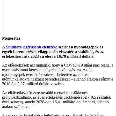
Megosztás
A
Smithers legfrissebb elemzése
szerint a nyomdagépek és
egyéb berendezések világpiacán visszatér a stabilitás, és az
értékesítési ráta 2023-ra eléri a 16,79 milliárd dollárt.
Az előrejelzések azt mutatják, hogy a COVID-19 utáni piac reagál a
nyomtatás iránti kereslet mélyreható változásaira. Az új
nyomdagépek éves értékesítése – beleértve az elő- és
utómunkálatokra használt berendezéseket – állandó árakon számítva
2018 óta 2,37 milliárd dollárt veszített.
Az elkövetkező öt évre további mérsékelt csökkenés
prognosztizálható, az éves értékesítés csökkenésével (-0,5 százalék
éves szinten), amely 2028-ban 16,41 milliárd dollárt ér el, állandó
árakon számolva.
A csökkenés leginkább a fejlett piacokon – Észak-Amerikában,