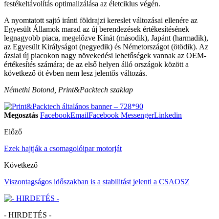
festékeltávolítás optimalizálása az életciklus végén.
A nyomtatott sajtó iránti földrajzi kereslet változásai ellenére az
Egyesült Államok marad az új berendezések értékesítésének
legnagyobb piaca, megelőzve Kínát (második), Japánt (harmadik),
az Egyesült Királyságot (negyedik) és Németországot (ötödik). Az
ázsiai új piacokon nagy növekedési lehetőségek vannak az OEM-
értékesítés számára; de az első helyen álló országok között a
következő öt évben nem lesz jelentős változás.
Némethi Botond, Print&Packtech szaklap
Megosztás
Facebook
Email
Facebook Messenger
Linkedin
Előző
Ezek hajtják a csomagolóipar motorját
Következő
Viszontagságos időszakban is a stabilitást jelenti a CSAOSZ
- HIRDETÉS -