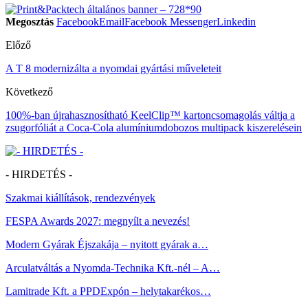
Megosztás
Facebook
Email
Facebook Messenger
Linkedin
Előző
A T 8 modernizálta a nyomdai gyártási műveleteit
Következő
100%-ban újrahasznosítható KeelClip™ kartoncsomagolás váltja a
zsugorfóliát a Coca-Cola alumíniumdobozos multipack kiszerelésein
- HIRDETÉS -
Szakmai kiállítások, rendezvények
FESPA Awards 2027: megnyílt a nevezés!
Modern Gyárak Éjszakája – nyitott gyárak a…
Arculatváltás a Nyomda-Technika Kft.-nél – A…
Lamitrade Kft. a PPDExpón – helytakarékos…