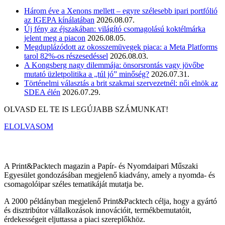
Három éve a Xenons mellett – egyre szélesebb ipari portfólió
az IGEPA kínálatában
2026.08.07.
Új fény az éjszakában: világító csomagolású koktélmárka
jelent meg a piacon
2026.08.05.
Megduplázódott az okosszemüvegek piaca: a Meta Platforms
tarol 82%-os részesedéssel
2026.08.03.
A Kongsberg nagy dilemmája: önsorsrontás vagy jövőbe
mutató üzletpolitika a „túl jó” minőség?
2026.07.31.
Történelmi választás a brit szakmai szervezetnél: női elnök az
SDEA élén
2026.07.29.
OLVASD EL TE IS LEGÚJABB SZÁMUNKAT!
ELOLVASOM
A Print&Packtech magazin a Papír- és Nyomdaipari Műszaki
Egyesület gondozásában megjelenő kiadvány, amely a nyomda- és
csomagolóipar széles tematikáját mutatja be.
A 2000 példányban megjelenő Print&Packtech célja, hogy a gyártó
és disztribútor vállalkozások innovációit, termékbemutatóit,
érdekességeit eljuttassa a piaci szereplőkhöz.