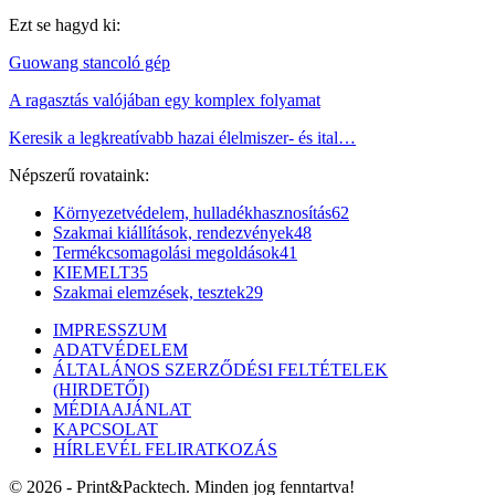
Ezt se hagyd ki:
Guowang stancoló gép
A ragasztás valójában egy komplex folyamat
Keresik a legkreatívabb hazai élelmiszer- és ital…
Népszerű rovataink:
Környezetvédelem, hulladékhasznosítás
62
Szakmai kiállítások, rendezvények
48
Termékcsomagolási megoldások
41
KIEMELT
35
Szakmai elemzések, tesztek
29
IMPRESSZUM
ADATVÉDELEM
ÁLTALÁNOS SZERZŐDÉSI FELTÉTELEK
(HIRDETŐI)
MÉDIAAJÁNLAT
KAPCSOLAT
HÍRLEVÉL FELIRATKOZÁS
© 2026 - Print&Packtech. Minden jog fenntartva!