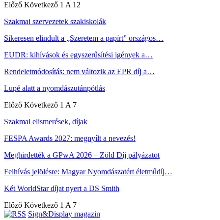
Előző
Következő
1 A 12
Szakmai szervezetek szakiskolák
Sikeresen elindult a „Szeretem a papírt” országos…
EUDR: kihívások és egyszerűsítési igények a…
Rendeletmódosítás: nem változik az EPR díj a…
Lupé alatt a nyomdászutánpótlás
Előző
Következő
1 A 7
Szakmai elismerések, díjak
FESPA Awards 2027: megnyílt a nevezés!
Meghirdették a GPwA 2026 – Zöld Díj pályázatot
Felhívás jelölésre: Magyar Nyomdászatért életműdíj…
Két WorldStar díjat nyert a DS Smith
Előző
Következő
1 A 7
Sign&Display magazin