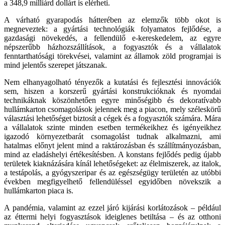
a 348,9 milliárd dollárt is elérheti.
A várható gyarapodás hátterében az elemzők több okot is
megneveztek: a gyártási technológiák folyamatos fejlődése, a
gazdasági növekedés, a fellendülő e-kereskedelem, az egyre
népszerűbb házhozszállítások, a fogyasztók és a vállalatok
fenntarthatósági törekvései, valamint az államok zöld programjai is
mind jelentős szerepet játszanak.
Nem elhanyagolható tényezők a kutatási és fejlesztési innovációk
sem, hiszen a korszerű gyártási konstrukcióknak és nyomdai
technikáknak köszönhetően egyre minőségibb és dekoratívabb
hullámkarton csomagolások jelennek meg a piacon, mely széleskörű
választási lehetőséget biztosít a cégek és a fogyasztók számára. Mára
a vállalatok szinte minden esetben termékeikhez és igényeikhez
igazodó környezetbarát csomagolást tudnak alkalmazni, ami
hatalmas előnyt jelent mind a raktározásban és szállítmányozásban,
mind az eladáshelyi értékesítésben. A konstans fejlődés pedig újabb
területek kiaknázására kínál lehetőségeket: az élelmiszerek, az italok,
a testápolás, a gyógyszeripar és az egészségügy területén az utóbbi
években megfigyelhető fellendüléssel egyidőben növekszik a
hullámkarton piaca is.
A pandémia, valamint az ezzel járó kijárási korlátozások – például
az éttermi helyi fogyasztások ideiglenes betiltása – és az otthoni