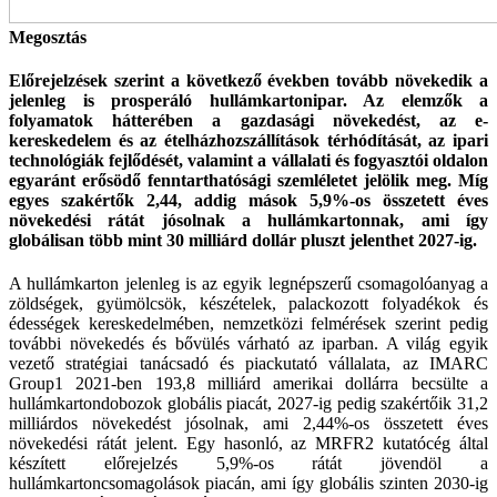
Megosztás
Előrejelzések szerint a következő években tovább növekedik a
jelenleg is prosperáló hullámkartonipar. Az elemzők a
folyamatok hátterében a gazdasági növekedést, az e-
kereskedelem és az ételházhozszállítások térhódítását, az ipari
technológiák fejlődését, valamint a vállalati és fogyasztói oldalon
egyaránt erősödő fenntarthatósági szemléletet jelölik meg. Míg
egyes szakértők 2,44, addig mások 5,9%-os összetett éves
növekedési rátát jósolnak a hullámkartonnak, ami így
globálisan több mint 30 milliárd dollár pluszt jelenthet 2027-ig.
A hullámkarton jelenleg is az egyik legnépszerű csomagolóanyag a
zöldségek, gyümölcsök, készételek, palackozott folyadékok és
édességek kereskedelmében, nemzetközi felmérések szerint pedig
további növekedés és bővülés várható az iparban. A világ egyik
vezető stratégiai tanácsadó és piackutató vállalata, az IMARC
Group1 2021-ben 193,8 milliárd amerikai dollárra becsülte a
hullámkartondobozok globális piacát, 2027-ig pedig szakértőik 31,2
milliárdos növekedést jósolnak, ami 2,44%-os összetett éves
növekedési rátát jelent. Egy hasonló, az MRFR2 kutatócég által
készített előrejelzés 5,9%-os rátát jövendöl a
hullámkartoncsomagolások piacán, ami így globális szinten 2030-ig