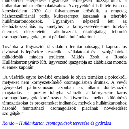
munkarend elterjedése ugyancsak erőteljesen hozzájárulnak a
hullámkartonipar előrehaladásához. Az egyébként is felfelé ívelő e-
kereskedelem 2020 óta folyamatosan erősödik, a rengeteg
házhozszállításnál pedig kulcsszerepet játszanak a teherbíró
hullámkartondobozok. Ugyanilyen népszerű lett az
ételházhozszállítás is, amelyhez a környezetvédelemre törekvő
éttermek előszeretettel alkalmaznak ökológiailag lebomló
csomagolóanyagokat, mint például a hullámkartont.
Továbbá a fogyasztói társadalom fenntarthatósággal kapcsolatos
elvárásai is lépésekre késztetik a vállalatokat és a szolgáltatókat
működésük minden területén. Miklós Zsolt, a Rondo
Hullámkartongyártó Kft. ügyvezető igazgatója az alábbiakat mondta
el ennek kapcsán:
„A vásárlók egyre kevésbé emelnek le olyan terméket a polcokról,
melyeket nem környezetkímélő csomagolásban árulnak. A vevői
igényekkel párhuzamosan azonban az állami döntéshozók
magatartása is pozitív irányba változik: a környezetre káros
csomagolóanyagok korlátozása és kiszorítása mellett különböző
támogatásokat és programokat indítanak, melyek a hullámkartonhoz
hasonló fenntartható csomagolások piacának növekedését
szolgálják.”
Rondo – Hullámkarton csomagolások tervezése és gyártása