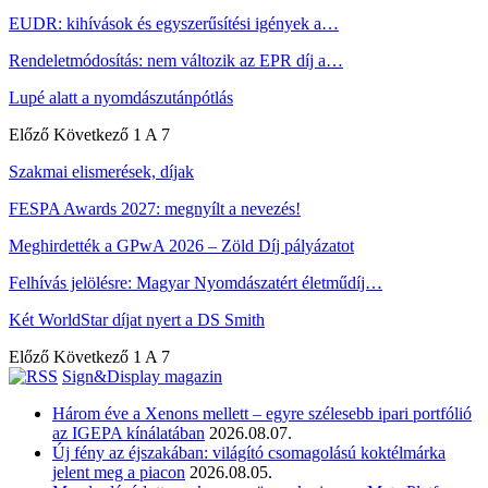
EUDR: kihívások és egyszerűsítési igények a…
Rendeletmódosítás: nem változik az EPR díj a…
Lupé alatt a nyomdászutánpótlás
Előző
Következő
1 A 7
Szakmai elismerések, díjak
FESPA Awards 2027: megnyílt a nevezés!
Meghirdették a GPwA 2026 – Zöld Díj pályázatot
Felhívás jelölésre: Magyar Nyomdászatért életműdíj…
Két WorldStar díjat nyert a DS Smith
Előző
Következő
1 A 7
Sign&Display magazin
Három éve a Xenons mellett – egyre szélesebb ipari portfólió
az IGEPA kínálatában
2026.08.07.
Új fény az éjszakában: világító csomagolású koktélmárka
jelent meg a piacon
2026.08.05.