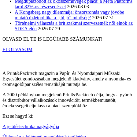
Megduplázódott az okosszemüvegek piaca: a Meta Platforms
tarol 82%-os részesedéssel
2026.08.03.
A Kongsberg nagy dilemmája: önsorsrontás vagy jövőbe
mutató üzletpolitika a „túl jó” minőség?
2026.07.31.
Történelmi választás a brit szakmai szervezetnél: női elnök az
SDEA élén
2026.07.29.
OLVASD EL TE IS LEGÚJABB SZÁMUNKAT!
ELOLVASOM
A Print&Packtech magazin a Papír- és Nyomdaipari Műszaki
Egyesület gondozásában megjelenő kiadvány, amely a nyomda- és
csomagolóipar széles tematikáját mutatja be.
A 2000 példányban megjelenő Print&Packtech célja, hogy a gyártó
és disztribútor vállalkozások innovációit, termékbemutatóit,
érdekességeit eljuttassa a piaci szereplőkhöz.
Ezt se hagyd ki:
A jelöléstechnika nagyágyúja
Újdonság a kötészeti megoldások területén:…