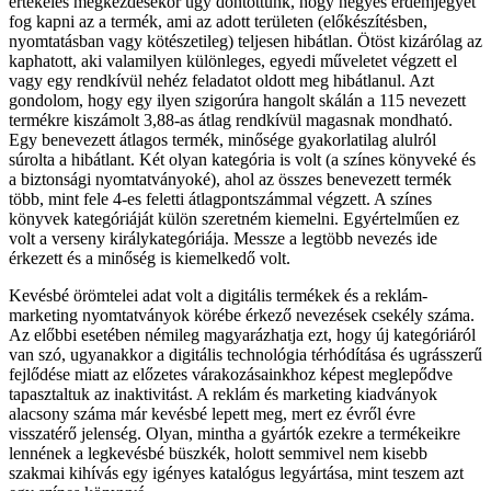
értékelés megkezdésekor úgy döntöttünk, hogy négyes érdemjegyet
fog kapni az a termék, ami az adott területen (előkészítésben,
nyomtatásban vagy kötészetileg) teljesen hibátlan. Ötöst kizárólag az
kaphatott, aki valamilyen különleges, egyedi műveletet végzett el
vagy egy rendkívül nehéz feladatot oldott meg hibátlanul. Azt
gondolom, hogy egy ilyen szigorúra hangolt skálán a 115 nevezett
termékre kiszámolt 3,88-as átlag rendkívül magasnak mondható.
Egy benevezett átlagos termék, minősége gyakorlatilag alulról
súrolta a hibátlant. Két olyan kategória is volt (a színes könyveké és
a biztonsági nyomtatványoké), ahol az összes benevezett termék
több, mint fele 4-es feletti átlagpontszámmal végzett. A színes
könyvek kategóriáját külön szeretném kiemelni. Egyértelműen ez
volt a verseny királykategóriája. Messze a legtöbb nevezés ide
érkezett és a minőség is kiemelkedő volt.
Kevésbé örömtelei adat volt a digitális termékek és a reklám-
marketing nyomtatványok körébe érkező nevezések csekély száma.
Az előbbi esetében némileg magyarázhatja ezt, hogy új kategóriáról
van szó, ugyanakkor a digitális technológia térhódítása és ugrásszerű
fejlődése miatt az előzetes várakozásainkhoz képest meglepődve
tapasztaltuk az inaktivitást. A reklám és marketing kiadványok
alacsony száma már kevésbé lepett meg, mert ez évről évre
visszatérő jelenség. Olyan, mintha a gyártók ezekre a termékeikre
lennének a legkevésbé büszkék, holott semmivel nem kisebb
szakmai kihívás egy igényes katalógus legyártása, mint teszem azt