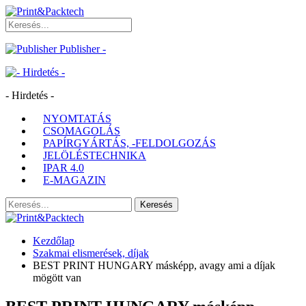
Publisher -
- Hirdetés -
NYOMTATÁS
CSOMAGOLÁS
PAPÍRGYÁRTÁS, -FELDOLGOZÁS
JELÖLÉSTECHNIKA
IPAR 4.0
E-MAGAZIN
Kezdőlap
Szakmai elismerések, díjak
BEST PRINT HUNGARY másképp, avagy ami a díjak
mögött van