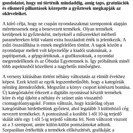
gondolatot, hogy mi történik mindaddig, amíg taps, gratulációk
és elismerő pillantások közepette a győztesek megkapják az
okleveleiket.
A kiíró célja, hogy ne csupán nyomdaszakmai szempontok alapján
mérettessenek meg a benevezett termékek. Olyan termékek
kerüljenek ki győztesként, melyeknél a műszerekkel mérhető
paramétereken felül valami extra hozzáadott érték is jelentkezik. A
zsűri összeállítása is ennek megfelelően történt. A tagok között a
nyomdaipar mellett volt képviselője a kiadói szakmának, a
papíriparnak, a gépgyártóknak, a grafikusoknak, a nyomdai
megrendelőknek és az Óbudai Egyetemnek is. Így próbáltunk minél
több aspektusból közelíteni a nagybetűs minőséghez.
A verseny kiírásában történt néhány változtatás az elmúlt évekhez
képest. Ezek közül az egyik legszembetűnőbb, hogy a kategóriák
némileg átrendeződtek. Megszűnt a könyv csoport kötészeti bontása.
Új kategóriaként érkezett a digitális nyomással készült termékek
köre és régi újként a néhány év szünet után visszatérő
csomagolóanyagoké. Fontos változás, hogy kizárólag olyan
kategóriában hirdethettünk győztest, ahol legalább 3 különböző cég
nevezett termékeket. A pontozásnál a korábbi 1-től 10-ig terjedő
skálát idén egy 1-től 5-ig terjedő váltotta fel. Nem változott viszont
az a 3 szempont, amire külön-külön pontszámokat adtunk.
Szeparáltan értékeltük a termékek előkészítését, grafikáját; a