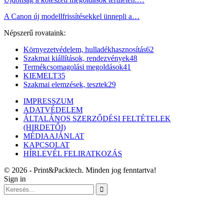
A Canon új modellfrissítésekkel ünnepli a…
Népszerű rovataink:
Környezetvédelem, hulladékhasznosítás
62
Szakmai kiállítások, rendezvények
48
Termékcsomagolási megoldások
41
KIEMELT
35
Szakmai elemzések, tesztek
29
IMPRESSZUM
ADATVÉDELEM
ÁLTALÁNOS SZERZŐDÉSI FELTÉTELEK
(HIRDETŐI)
MÉDIAAJÁNLAT
KAPCSOLAT
HÍRLEVÉL FELIRATKOZÁS
© 2026 - Print&Packtech. Minden jog fenntartva!
Sign in