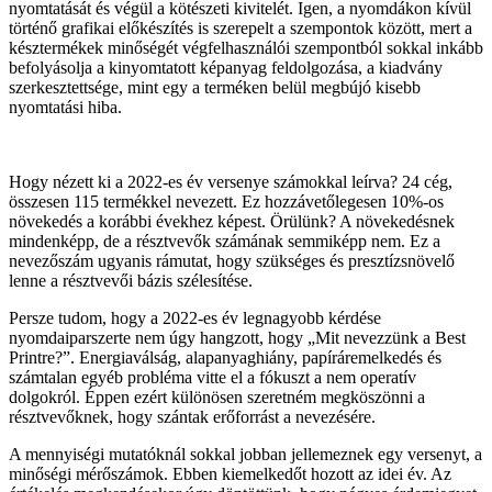
nyomtatását és végül a kötészeti kivitelét. Igen, a nyomdákon kívül
történő grafikai előkészítés is szerepelt a szempontok között, mert a
késztermékek minőségét végfelhasználói szempontból sokkal inkább
befolyásolja a kinyomtatott képanyag feldolgozása, a kiadvány
szerkesztettsége, mint egy a terméken belül megbújó kisebb
nyomtatási hiba.
Hogy nézett ki a 2022-es év versenye számokkal leírva? 24 cég,
összesen 115 termékkel nevezett. Ez hozzávetőlegesen 10%-os
növekedés a korábbi évekhez képest. Örülünk? A növekedésnek
mindenképp, de a résztvevők számának semmiképp nem. Ez a
nevezőszám ugyanis rámutat, hogy szükséges és presztízsnövelő
lenne a résztvevői bázis szélesítése.
Persze tudom, hogy a 2022-es év legnagyobb kérdése
nyomdaiparszerte nem úgy hangzott, hogy „Mit nevezzünk a Best
Printre?”. Energiaválság, alapanyaghiány, papíráremelkedés és
számtalan egyéb probléma vitte el a fókuszt a nem operatív
dolgokról. Éppen ezért különösen szeretném megköszönni a
résztvevőknek, hogy szántak erőforrást a nevezésére.
A mennyiségi mutatóknál sokkal jobban jellemeznek egy versenyt, a
minőségi mérőszámok. Ebben kiemelkedőt hozott az idei év. Az