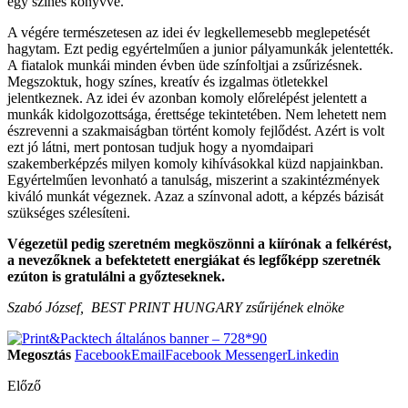
egy színes könyvvé.
A végére természetesen az idei év legkellemesebb meglepetését
hagytam. Ezt pedig egyértelműen a junior pályamunkák jelentették.
A fiatalok munkái minden évben üde színfoltjai a zsűrizésnek.
Megszoktuk, hogy színes, kreatív és izgalmas ötletekkel
jelentkeznek. Az idei év azonban komoly előrelépést jelentett a
munkák kidolgozottsága, érettsége tekintetében. Nem lehetett nem
észrevenni a szakmaiságban történt komoly fejlődést. Azért is volt
ezt jó látni, mert pontosan tudjuk hogy a nyomdaipari
szakemberképzés milyen komoly kihívásokkal küzd napjainkban.
Egyértelműen levonható a tanulság, miszerint a szakintézmények
kiváló munkát végeznek. Azaz a színvonal adott, a képzés bázisát
szükséges szélesíteni.
Végezetül pedig szeretném megköszönni a kiírónak a felkérést,
a nevezőknek a befektetett energiákat és legfőképp szeretnék
ezúton is gratulálni a győzteseknek.
Szabó József, BEST PRINT HUNGARY zsűrijének elnöke
Megosztás
Facebook
Email
Facebook Messenger
Linkedin
Előző