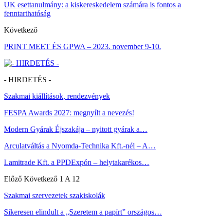
UK esettanulmány: a kiskereskedelem számára is fontos a
fenntarthatóság
Következő
PRINT MEET ÉS GPWA – 2023. november 9-10.
- HIRDETÉS -
Szakmai kiállítások, rendezvények
FESPA Awards 2027: megnyílt a nevezés!
Modern Gyárak Éjszakája – nyitott gyárak a…
Arculatváltás a Nyomda-Technika Kft.-nél – A…
Lamitrade Kft. a PPDExpón – helytakarékos…
Előző
Következő
1 A 12
Szakmai szervezetek szakiskolák
Sikeresen elindult a „Szeretem a papírt” országos…