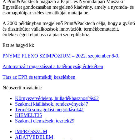
A Print&Packtech magazin a Papír- és Nyomdaipari Műszaki
Egyesület gondozásában megjelenő kiadvány, amely a nyomda- és
csomagolóipar széles tematikáját mutatja be.
A 2000 példányban megjelenő Print&Packtech célja, hogy a gyártó
és disztribútor vállalkozások innovációit, termékbemutatóit,
érdekességeit eljuttassa a piaci szereplőkhöz.
Ezt se hagyd ki:
PNYME FLEXO SZIMPÓZIUM – 2022. szeptember 8-9.
Automatizált ragasztással a hatékonyság érdekében
Társ az EPR és termékdíj kezelésben
Népszerű rovataink:
Környezetvédelem, hulladékhasznosítás
62
Szakmai kiállítások, rendezvények
47
Termékcsomagolási megoldások
41
KIEMELT
35
Szakmai elemzések, tesztek
29
IMPRESSZUM
ADATVÉDELEM