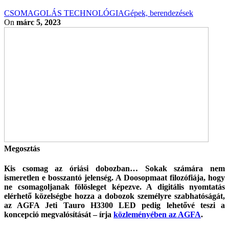
CSOMAGOLÁS TECHNOLÓGIA
Gépek, berendezések
On
márc 5, 2023
Megosztás
Kis csomag az óriási dobozban… Sokak számára nem
ismeretlen e bosszantó jelenség. A Doosopmaat filozófiája, hogy
ne csomagoljanak fölösleget képezve. A digitális nyomtatás
elérhető közelségbe hozza a dobozok személyre szabhatóságát,
az AGFA Jeti Tauro H3300 LED pedig lehetővé teszi a
koncepció megvalósítását – írja
közleményében az AGFA
.