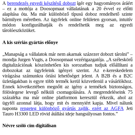
A
berendezés egyedi készítésű dobozt
ígér egy hagyományos áráért
– ez a mottója a Doosopmaat vállalatának a 20 évvel ez előtti
alapítása óta. Ma már különböző típusú doboz rendelhető szinte
bármilyen méretben. Az ügyfelek online felületen gyorsan, intuitív
módon konfigurálhatják és rendelhetik meg az egyedi
tárolóeszközüket.
A kis szériás gyártás előnye
„Manapság a vállalatok már nem akarnak százezer dobozt tárolni” –
mondja Jurgen Vugts, a Doosopmaat vezérigazgatója. „A széleskörű
digitalizációnak köszönhetően kis sorozatban tudjuk előállítani a
dobozokat az ügyfeleink igényei szerint. Az e-kereskedelem
virágzása számunkra óriási lehetőséget jelent. A B2B és a B2C
üzletágakban is egyre több termék kerül közvetlenül a vásárlókhoz.
Ennek következtében megnőtt az igény a termékek biztonságos,
fölöslegese levegő nélküli csomagolására. A megrendeléseink 75
százaléka ma már online platformon keresztül érkezik, ahol az
ügyfél azonnal látja, hogy mit és mennyiért kapja. Mivel nálunk
naponta
rengeteg különböző gyártás zajlik, ezért az AGFA
Jeti
Tauro H3300 LED rövid átállási ideje hangsúlyosan fontos.”
Névre szóló cím digitálisan