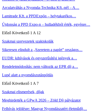
Arculatváltás a Nyomda-Technika Kft.-nél – A…
Lamitrade Kft. a PPDExpón – helytakarékos…
Újdonság a PPD Expo-n – hulladékból érték, egyénre…
Előző
Következő
1 A 12
Szakmai szervezetek szakiskolák
Sikeresen elindult a „Szeretem a papírt” országos…
EUDR: kihívások és egyszerűsítési igények a…
Rendeletmódosítás: nem változik az EPR díj a…
Lupé alatt a nyomdászutánpótlás
Előző
Következő
1 A 7
Szakmai elismerések, díjak
Meghirdették a GPwA 2026 – Zöld Díj pályázatot
Felhívás jelölésre: Magyar Nyomdászatért életműdíj…