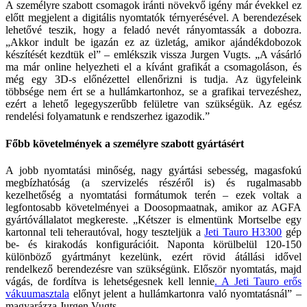
A személyre szabott csomagok iránti növekvő igény már évekkel ez
előtt megjelent a digitális nyomtatók térnyerésével. A berendezések
lehetővé teszik, hogy a feladó nevét rányomtassák a dobozra.
„Akkor indult be igazán ez az üzletág, amikor ajándékdobozok
készítését kezdtük el” – emlékszik vissza Jurgen Vugts. „A vásárló
ma már online helyezheti el a kívánt grafikát a csomagoláson, és
még egy 3D-s előnézettel ellenőrizni is tudja. Az ügyfeleink
többsége nem ért se a hullámkartonhoz, se a grafikai tervezéshez,
ezért a lehető legegyszerűbb felületre van szükségük. Az egész
rendelési folyamatunk e rendszerhez igazodik.”
Főbb követelmények a személyre szabott gyártásért
A jobb nyomtatási minőség, nagy gyártási sebesség, magasfokú
megbízhatóság (a szervizelés részéről is) és rugalmasabb
kezelhetőség a nyomtatási formátumok terén – ezek voltak a
legfontosabb követelményei a Doosopmaatnak, amikor az AGFA
gyártóvállalatot megkereste. „Kétszer is elmentünk Mortselbe egy
kartonnal teli teherautóval, hogy teszteljük a
Jeti Tauro H3300
gép
be- és kirakodás konfigurációit. Naponta körülbelül 120-150
különböző gyártmányt kezelünk, ezért rövid átállási idővel
rendelkező berendezésre van szükségünk. Először nyomtatás, majd
vágás, de fordítva is lehetségesnek kell lennie
. A Jeti Tauro erős
vákuumasztala
előnyt jelent a hullámkartonra való nyomtatásnál” –
magyarázza Jurgen Vugts.