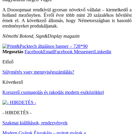
A Doosopmaat rendkívül gyorsan növekvő vállalat – kiemelkedő a
holland mezőnyben. Évről évre több mint 20 százalékos bővülést
érnek el. A következő állomás, hogy Németországban is hasonló
eredményeket produkáljanak.
Némethi Botond, Sign&Display magazin
Megosztás
Facebook
Email
Facebook Messenger
Linkedin
Előző
Súlymérés vagy mennyiségszámlálás?
Következő
Korszerű csomagolás és rakodás modern eszközökkel
- HIRDETÉS -
Szakmai kiállítások, rendezvények
Modern Gyárak Éjszakája – nyitott gyárak a…