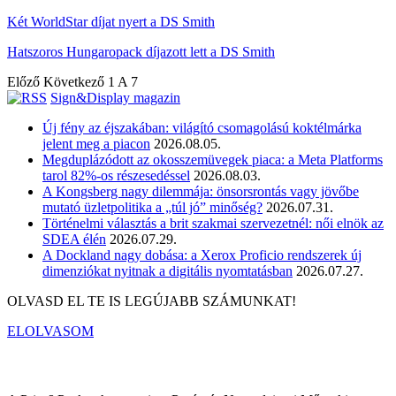
Két WorldStar díjat nyert a DS Smith
Hatszoros Hungaropack díjazott lett a DS Smith
Előző
Következő
1 A 7
Sign&Display magazin
Új fény az éjszakában: világító csomagolású koktélmárka
jelent meg a piacon
2026.08.05.
Megduplázódott az okosszemüvegek piaca: a Meta Platforms
tarol 82%-os részesedéssel
2026.08.03.
A Kongsberg nagy dilemmája: önsorsrontás vagy jövőbe
mutató üzletpolitika a „túl jó” minőség?
2026.07.31.
Történelmi választás a brit szakmai szervezetnél: női elnök az
SDEA élén
2026.07.29.
A Dockland nagy dobása: a Xerox Proficio rendszerek új
dimenziókat nyitnak a digitális nyomtatásban
2026.07.27.
OLVASD EL TE IS LEGÚJABB SZÁMUNKAT!
ELOLVASOM