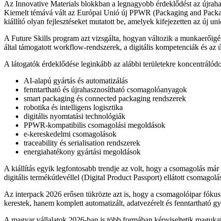
Az Innovative Materials blokkban a legnagyobb érdeklődést az újrah
Kiemelt témává vált az Európai Unió új PPWR (Packaging and Packagi
kiállító olyan fejlesztéseket mutatott be, amelyek kifejezetten az új un
A Future Skills program azt vizsgálta, hogyan változik a munkaerőigé
által támogatott workflow-rendszerek, a digitális kompetenciák és az 
A látogatók érdeklődése leginkább az alábbi területekre koncentrálódo
AI-alapú gyártás és automatizálás
fenntartható és újrahasznosítható csomagolóanyagok
smart packaging és connected packaging rendszerek
robotika és intelligens logisztika
digitális nyomtatási technológiák
PPWR-kompatibilis csomagolási megoldások
e-kereskedelmi csomagolások
traceability és serialisation rendszerek
energiahatékony gyártási megoldások
A kiállítás egyik legfontosabb trendje az volt, hogy a csomagolás má
digitális termékútlevéllel (Digital Product Passport) ellátott csomago
Az interpack 2026 erősen tükrözte azt is, hogy a csomagolóipar fókusz
kerestek, hanem komplett automatizált, adatvezérelt és fenntartható gy
A magyar vállalatok 2026-ban is több formában képviseltetik magukat