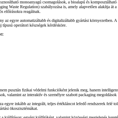
asznosítható monoanyagú csomagolások, a bioalapú és komposztálható 
ng Waste Regulation) szabályozása is, amely alapvetően alakítja át a
iós előírásokra reagálnak.
ny az egyre automatizáltabb és digitalizáltabb gyártási környezetben. 
új típusú operátori készségek kérdésköre.
tt:
r nem pusztán fizikai védelmi funkcióként jelenik meg, hanem intellig
lások, valamint az interaktív és személyre szabott packaging megoldások
a egyre inkább az integrált, teljes értékláncot lefedő rendszerek felé 
ártási ökoszisztémákat.
 a kiállításon: egyéni kiállítóként, valamint közösségi megjelenés ke