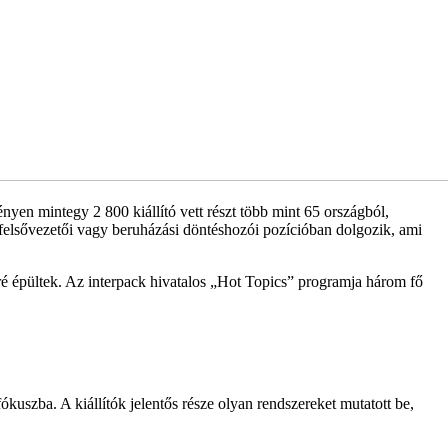
nyen mintegy 2 800 kiállító vett részt több mint 65 országból,
 felsővezetői vagy beruházási döntéshozói pozícióban dolgozik, ami
köré épültek. Az interpack hivatalos „Hot Topics” programja három fő
ókuszba. A kiállítók jelentős része olyan rendszereket mutatott be,