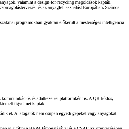
anyagok, valamint a design-for-recycling megoldások kapták.
 csomagolástervezést és az anyagfelhasználást Európában. Számos
A szakmai programokban gyakran előkerült a mesterséges intelligencia
ens kommunikációs és adatkezelési platformként is. A QR-kódos,
 kiemelt figyelmet kaptak.
tolódik el. A látogatók nem csupán egyedi gépeket vagy anyagokat
retében is, utóbbi a HEPA támogatásával és a CSAOSZ szervezésében