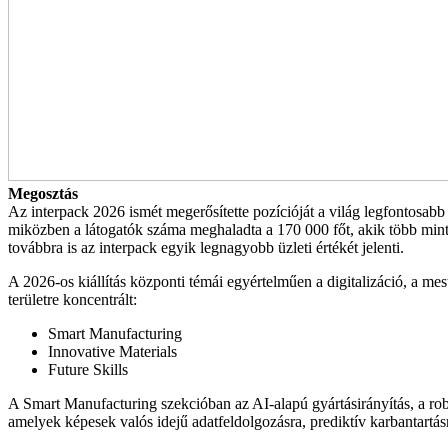
Megosztás
Az interpack 2026 ismét megerősítette pozícióját a világ legfontosabb
miközben a látogatók száma meghaladta a 170 000 főt, akik több mint 
továbbra is az interpack egyik legnagyobb üzleti értékét jelenti.
A 2026-os kiállítás központi témái egyértelműen a digitalizáció, a me
területre koncentrált:
Smart Manufacturing
Innovative Materials
Future Skills
A Smart Manufacturing szekcióban az AI-alapú gyártásirányítás, a robot
amelyek képesek valós idejű adatfeldolgozásra, prediktív karbantartá