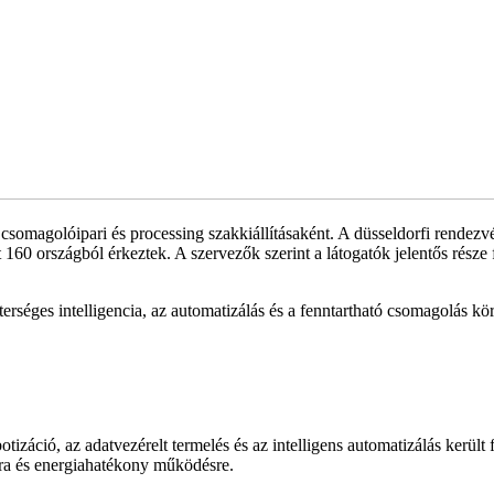
 csomagolóipari és processing szakkiállításaként. A düsseldorfi rendezvé
160 országból érkeztek. A szervezők szerint a látogatók jelentős része
sterséges intelligencia, az automatizálás és a fenntartható csomagolás 
izáció, az adatvezérelt termelés és az intelligens automatizálás került f
sra és energiahatékony működésre.