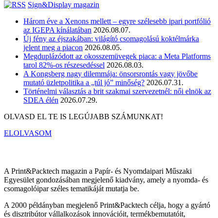
Sign&Display magazin
Három éve a Xenons mellett – egyre szélesebb ipari portfólió
az IGEPA kínálatában
2026.08.07.
Új fény az éjszakában: világító csomagolású koktélmárka
jelent meg a piacon
2026.08.05.
Megduplázódott az okosszemüvegek piaca: a Meta Platforms
tarol 82%-os részesedéssel
2026.08.03.
A Kongsberg nagy dilemmája: önsorsrontás vagy jövőbe
mutató üzletpolitika a „túl jó” minőség?
2026.07.31.
Történelmi választás a brit szakmai szervezetnél: női elnök az
SDEA élén
2026.07.29.
OLVASD EL TE IS LEGÚJABB SZÁMUNKAT!
ELOLVASOM
A Print&Packtech magazin a Papír- és Nyomdaipari Műszaki
Egyesület gondozásában megjelenő kiadvány, amely a nyomda- és
csomagolóipar széles tematikáját mutatja be.
A 2000 példányban megjelenő Print&Packtech célja, hogy a gyártó
és disztribútor vállalkozások innovációit, termékbemutatóit,