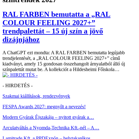
RAL FARBEN bemutatta a „RAL
COLOUR FEELING 2027+”
trendpalettát – 15 új szín a jövő
dizájnjához
A ChatGPT ezt mondta: A RAL FARBEN bemutatta legújabb
trendjelentését, a „RAL COLOUR FEELING 2027+” című
kiadványt, amely 15 gondosan összehangolt árnyalatból álló új
színpalettát mutat be. A kollekciót a Hildesheimi Főiskola…
- HIRDETÉS -
Szakmai kiállítások, rendezvények
FESPA Awards 2027: megnyílt a nevezés!
Modern Gyárak Éjszakája – nyitott gyárak a…
Arculatváltás a Nyomda-Technika Kft.-nél – A…
Lamitrade Kft. a PPDExpón – helytakarékos…