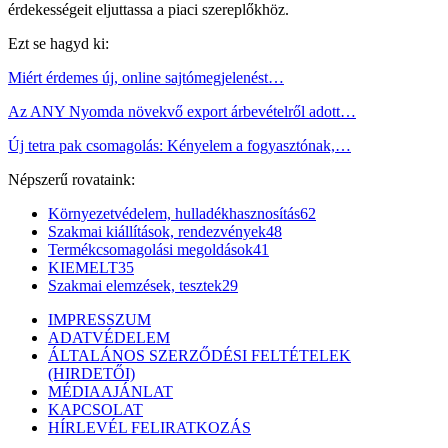
érdekességeit eljuttassa a piaci szereplőkhöz.
Ezt se hagyd ki:
Miért érdemes új, online sajtómegjelenést…
Az ANY Nyomda növekvő export árbevételről adott…
Új tetra pak csomagolás: Kényelem a fogyasztónak,…
Népszerű rovataink:
Környezetvédelem, hulladékhasznosítás
62
Szakmai kiállítások, rendezvények
48
Termékcsomagolási megoldások
41
KIEMELT
35
Szakmai elemzések, tesztek
29
IMPRESSZUM
ADATVÉDELEM
ÁLTALÁNOS SZERZŐDÉSI FELTÉTELEK
(HIRDETŐI)
MÉDIAAJÁNLAT
KAPCSOLAT
HÍRLEVÉL FELIRATKOZÁS