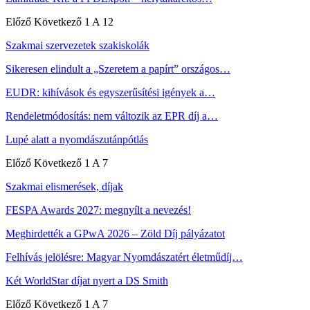
Előző
Következő
1 A 12
Szakmai szervezetek szakiskolák
Sikeresen elindult a „Szeretem a papírt” országos…
EUDR: kihívások és egyszerűsítési igények a…
Rendeletmódosítás: nem változik az EPR díj a…
Lupé alatt a nyomdászutánpótlás
Előző
Következő
1 A 7
Szakmai elismerések, díjak
FESPA Awards 2027: megnyílt a nevezés!
Meghirdették a GPwA 2026 – Zöld Díj pályázatot
Felhívás jelölésre: Magyar Nyomdászatért életműdíj…
Két WorldStar díjat nyert a DS Smith
Előző
Következő
1 A 7