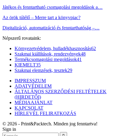
Játékos és fenntartható csomagolási megoldások a…
Az örök túlélő – Merre tart a könyvpiac?
Digitalizáció, automatizáció és fenntarthatóság –…
Népszerű rovataink:
Környezetvédelem, hulladékhasznosítás
62
Szakmai kiállítások, rendezvények
48
Termékcsomagolási megoldások
41
KIEMELT
35
Szakmai elemzések, tesztek
29
IMPRESSZUM
ADATVÉDELEM
ÁLTALÁNOS SZERZŐDÉSI FELTÉTELEK
(HIRDETŐI)
MÉDIAAJÁNLAT
KAPCSOLAT
HÍRLEVÉL FELIRATKOZÁS
© 2026 - Print&Packtech. Minden jog fenntartva!
Sign in