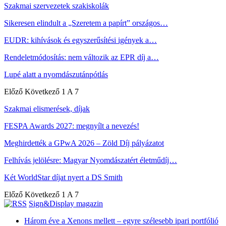
Szakmai szervezetek szakiskolák
Sikeresen elindult a „Szeretem a papírt” országos…
EUDR: kihívások és egyszerűsítési igények a…
Rendeletmódosítás: nem változik az EPR díj a…
Lupé alatt a nyomdászutánpótlás
Előző
Következő
1 A 7
Szakmai elismerések, díjak
FESPA Awards 2027: megnyílt a nevezés!
Meghirdették a GPwA 2026 – Zöld Díj pályázatot
Felhívás jelölésre: Magyar Nyomdászatért életműdíj…
Két WorldStar díjat nyert a DS Smith
Előző
Következő
1 A 7
Sign&Display magazin
Három éve a Xenons mellett – egyre szélesebb ipari portfólió