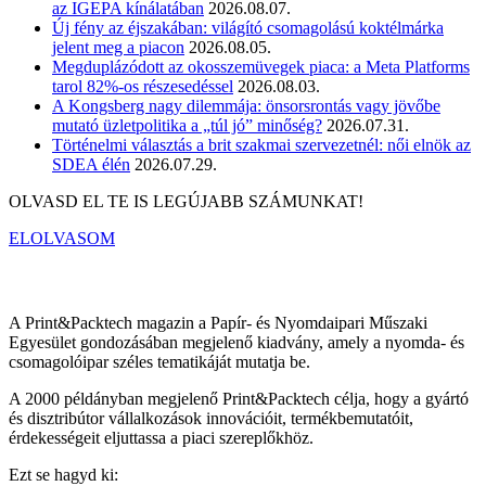
az IGEPA kínálatában
2026.08.07.
Új fény az éjszakában: világító csomagolású koktélmárka
jelent meg a piacon
2026.08.05.
Megduplázódott az okosszemüvegek piaca: a Meta Platforms
tarol 82%-os részesedéssel
2026.08.03.
A Kongsberg nagy dilemmája: önsorsrontás vagy jövőbe
mutató üzletpolitika a „túl jó” minőség?
2026.07.31.
Történelmi választás a brit szakmai szervezetnél: női elnök az
SDEA élén
2026.07.29.
OLVASD EL TE IS LEGÚJABB SZÁMUNKAT!
ELOLVASOM
A Print&Packtech magazin a Papír- és Nyomdaipari Műszaki
Egyesület gondozásában megjelenő kiadvány, amely a nyomda- és
csomagolóipar széles tematikáját mutatja be.
A 2000 példányban megjelenő Print&Packtech célja, hogy a gyártó
és disztribútor vállalkozások innovációit, termékbemutatóit,
érdekességeit eljuttassa a piaci szereplőkhöz.
Ezt se hagyd ki: