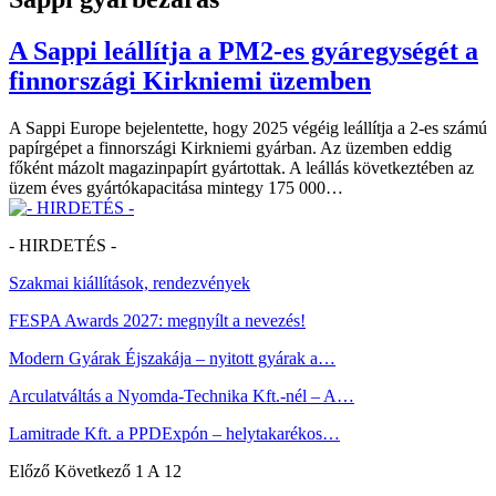
A Sappi leállítja a PM2-es gyáregységét a
finnországi Kirkniemi üzemben
A Sappi Europe bejelentette, hogy 2025 végéig leállítja a 2-es számú
papírgépet a finnországi Kirkniemi gyárban. Az üzemben eddig
főként mázolt magazinpapírt gyártottak. A leállás következtében az
üzem éves gyártókapacitása mintegy 175 000…
- HIRDETÉS -
Szakmai kiállítások, rendezvények
FESPA Awards 2027: megnyílt a nevezés!
Modern Gyárak Éjszakája – nyitott gyárak a…
Arculatváltás a Nyomda-Technika Kft.-nél – A…
Lamitrade Kft. a PPDExpón – helytakarékos…
Előző
Következő
1 A 12