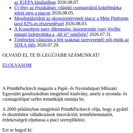
az IGEPA kínálatában
2026.08.07.
Új fény az éjszakában: világító csomagolású koktélmárka
jelent meg a piacon
2026.08.05.
Megduplázódott az okosszemüvegek piaca: a Meta Platforms
tarol 82%-os részesedéssel
2026.08.03.
A Kongsberg nagy dilemmája: önsorsrontás vagy jövőbe
mutató üzletpolitika a „túl jó” minőség?
2026.07.31.
Történelmi választás a brit szakmai szervezetnél: női elnök az
SDEA élén
2026.07.29.
OLVASD EL TE IS LEGÚJABB SZÁMUNKAT!
ELOLVASOM
A Print&Packtech magazin a Papír- és Nyomdaipari Műszaki
Egyesület gondozásában megjelenő kiadvány, amely a nyomda- és
csomagolóipar széles tematikáját mutatja be.
A 2000 példányban megjelenő Print&Packtech célja, hogy a gyártó
és disztribútor vállalkozások innovációit, termékbemutatóit,
érdekességeit eljuttassa a piaci szereplőkhöz.
Ezt se hagyd ki: