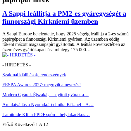
A Sappi leállítja a PM2-es gyáregységét a
finnországi Kirkniemi üzemben
A Sappi Europe bejelentette, hogy 2025 végéig leállítja a 2-es számú
papírgépet a finnországi Kirkniemi gyárban. Az üzemben eddig
főként mázolt magazinpapírt gyártottak. A leállás következtében az
üzem éves gyártókapacitása mintegy 175 000…
- HIRDETÉS -
Szakmai kiállítások, rendezvények
FESPA Awards 2027: megnyílt a nevezés!
Modern Gyárak Éjszakája – nyitott gyárak a…
Arculatváltás a Nyomda-Technika Kft.-nél – A…
Lamitrade Kft. a PPDExpón – helytakarékos…
Előző
Következő
1 A 12