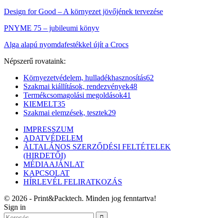
Design for Good – A környezet jövőjének tervezése
PNYME 75 – jubileumi könyv
Alga alapú nyomdafestékkel újít a Crocs
Népszerű rovataink:
Környezetvédelem, hulladékhasznosítás
62
Szakmai kiállítások, rendezvények
48
Termékcsomagolási megoldások
41
KIEMELT
35
Szakmai elemzések, tesztek
29
IMPRESSZUM
ADATVÉDELEM
ÁLTALÁNOS SZERZŐDÉSI FELTÉTELEK
(HIRDETŐI)
MÉDIAAJÁNLAT
KAPCSOLAT
HÍRLEVÉL FELIRATKOZÁS
© 2026 - Print&Packtech. Minden jog fenntartva!
Sign in