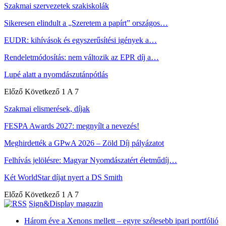
Szakmai szervezetek szakiskolák
Sikeresen elindult a „Szeretem a papírt” országos…
EUDR: kihívások és egyszerűsítési igények a…
Rendeletmódosítás: nem változik az EPR díj a…
Lupé alatt a nyomdászutánpótlás
Előző
Következő
1 A 7
Szakmai elismerések, díjak
FESPA Awards 2027: megnyílt a nevezés!
Meghirdették a GPwA 2026 – Zöld Díj pályázatot
Felhívás jelölésre: Magyar Nyomdászatért életműdíj…
Két WorldStar díjat nyert a DS Smith
Előző
Következő
1 A 7
Sign&Display magazin
Három éve a Xenons mellett – egyre szélesebb ipari portfólió