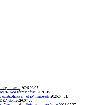
t meg a piacon
2026.08.05.
rol 82%-os részesedéssel
2026.08.03.
üzletpolitika a „túl jó” minőség?
2026.07.31.
 SDEA élén
2026.07.29.
iókat nyitnak a digitális nyomtatásban
2026.07.27.