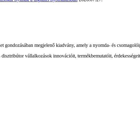
t gondozásában megjelenő kiadvány, amely a nyomda- és csomagolóipar
sztribútor vállalkozások innovációit, termékbemutatóit, érdekességeit 