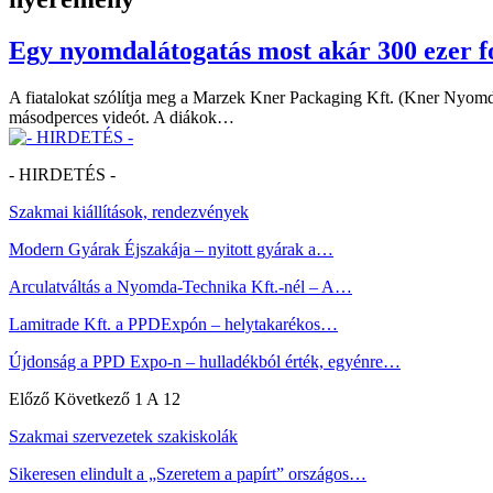
Egy nyomdalátogatás most akár 300 ezer fo
A fiatalokat szólítja meg a Marzek Kner Packaging Kft. (Kner Nyomda)
másodperces videót. A diákok…
- HIRDETÉS -
Szakmai kiállítások, rendezvények
Modern Gyárak Éjszakája – nyitott gyárak a…
Arculatváltás a Nyomda-Technika Kft.-nél – A…
Lamitrade Kft. a PPDExpón – helytakarékos…
Újdonság a PPD Expo-n – hulladékból érték, egyénre…
Előző
Következő
1 A 12
Szakmai szervezetek szakiskolák
Sikeresen elindult a „Szeretem a papírt” országos…