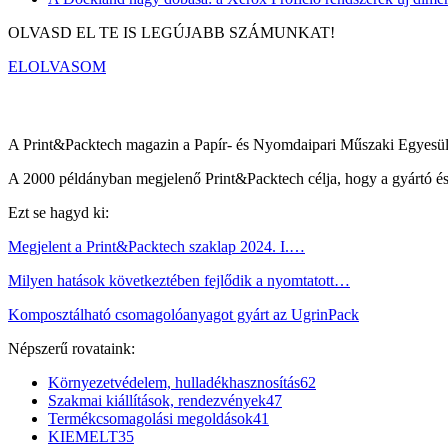
OLVASD EL TE IS LEGÚJABB SZÁMUNKAT!
ELOLVASOM
A Print&Packtech magazin a Papír- és Nyomdaipari Műszaki Egyesüle
A 2000 példányban megjelenő Print&Packtech célja, hogy a gyártó és di
Ezt se hagyd ki:
Megjelent a Print&Packtech szaklap 2024. I.…
Milyen hatások következtében fejlődik a nyomtatott…
Komposztálható csomagolóanyagot gyárt az UgrinPack
Népszerű rovataink:
Környezetvédelem, hulladékhasznosítás
62
Szakmai kiállítások, rendezvények
47
Termékcsomagolási megoldások
41
KIEMELT
35