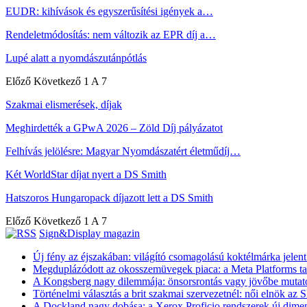
EUDR: kihívások és egyszerűsítési igények a…
Rendeletmódosítás: nem változik az EPR díj a…
Lupé alatt a nyomdászutánpótlás
Előző
Következő
1 A 7
Szakmai elismerések, díjak
Meghirdették a GPwA 2026 – Zöld Díj pályázatot
Felhívás jelölésre: Magyar Nyomdászatért életműdíj…
Két WorldStar díjat nyert a DS Smith
Hatszoros Hungaropack díjazott lett a DS Smith
Előző
Következő
1 A 7
Sign&Display magazin
Új fény az éjszakában: világító csomagolású koktélmárka jelen
Megduplázódott az okosszemüvegek piaca: a Meta Platforms ta
A Kongsberg nagy dilemmája: önsorsrontás vagy jövőbe mutató 
Történelmi választás a brit szakmai szervezetnél: női elnök az
A Dockland nagy dobása: a Xerox Proficio rendszerek új dimenz