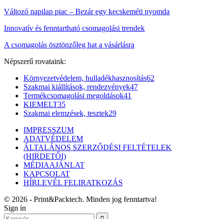
Változó napilap piac – Bezár egy kecskeméti nyomda
Innovatív és fenntartható csomagolási trendek
A csomagolás ösztönzőleg hat a vásárlásra
Népszerű rovataink:
Környezetvédelem, hulladékhasznosítás
62
Szakmai kiállítások, rendezvények
47
Termékcsomagolási megoldások
41
KIEMELT
35
Szakmai elemzések, tesztek
29
IMPRESSZUM
ADATVÉDELEM
ÁLTALÁNOS SZERZŐDÉSI FELTÉTELEK
(HIRDETŐI)
MÉDIAAJÁNLAT
KAPCSOLAT
HÍRLEVÉL FELIRATKOZÁS
© 2026 - Print&Packtech. Minden jog fenntartva!
Sign in