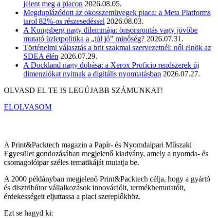
jelent meg a piacon
2026.08.05.
Megduplázódott az okosszemüvegek piaca: a Meta Platforms
tarol 82%-os részesedéssel
2026.08.03.
A Kongsberg nagy dilemmája: önsorsrontás vagy jövőbe
mutató üzletpolitika a „túl jó” minőség?
2026.07.31.
Történelmi választás a brit szakmai szervezetnél: női elnök az
SDEA élén
2026.07.29.
A Dockland nagy dobása: a Xerox Proficio rendszerek új
dimenziókat nyitnak a digitális nyomtatásban
2026.07.27.
OLVASD EL TE IS LEGÚJABB SZÁMUNKAT!
ELOLVASOM
A Print&Packtech magazin a Papír- és Nyomdaipari Műszaki
Egyesület gondozásában megjelenő kiadvány, amely a nyomda- és
csomagolóipar széles tematikáját mutatja be.
A 2000 példányban megjelenő Print&Packtech célja, hogy a gyártó
és disztribútor vállalkozások innovációit, termékbemutatóit,
érdekességeit eljuttassa a piaci szereplőkhöz.
Ezt se hagyd ki: