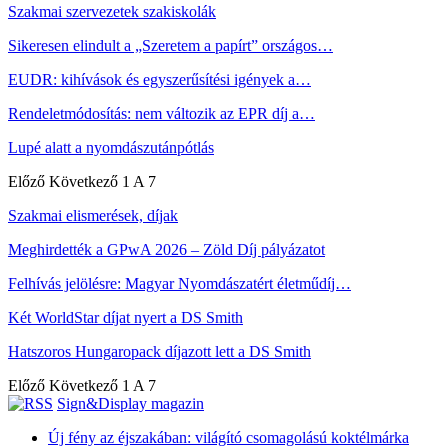
Szakmai szervezetek szakiskolák
Sikeresen elindult a „Szeretem a papírt” országos…
EUDR: kihívások és egyszerűsítési igények a…
Rendeletmódosítás: nem változik az EPR díj a…
Lupé alatt a nyomdászutánpótlás
Előző
Következő
1 A 7
Szakmai elismerések, díjak
Meghirdették a GPwA 2026 – Zöld Díj pályázatot
Felhívás jelölésre: Magyar Nyomdászatért életműdíj…
Két WorldStar díjat nyert a DS Smith
Hatszoros Hungaropack díjazott lett a DS Smith
Előző
Következő
1 A 7
Sign&Display magazin
Új fény az éjszakában: világító csomagolású koktélmárka