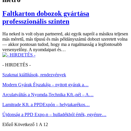
Faltkarton dobozok gyártása
professzionális szinten
Ha neked is volt olyan partnered, aki egyik napról a másikra teljesen
más méretű, más típusú és más példányszámú dobozt szeretett volna
— akkor pontosan tudod, hogy ma a rugalmasság a legfontosabb
versenyelőny. A nyomdaipari és…
- HIRDETÉS -
Szakmai kiállítások, rendezvények
Modern Gyárak Éjszakája – nyitott gyárak a…
Arculatváltás a Nyomda-Technika Kft.-nél – A…
Lamitrade Kft. a PPDExpón – helytakarékos…
Újdonság a PPD Expo-n – hulladékból érték, egyénre…
Előző
Következő
1 A 12