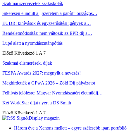
Szakmai szervezetek szakiskolák
Sikeresen elindult a „Szeretem a papírt” országos…
EUDR: kihívások és egyszerűsítési igények a…
Rendeletmódosítás: nem változik az EPR díj a…
Lupé alatt a nyomdászutánpótlás
Előző
Következő
1 A 7
Szakmai elismerések, díjak
FESPA Awards 2027: megnyílt a nevezés!
Meghirdették a GPwA 2026 – Zöld Díj pályázatot
Felhívás jelölésre: Magyar Nyomdászatért életműdíj…
Két WorldStar díjat nyert a DS Smith
Előző
Következő
1 A 7
Sign&Display magazin
Három éve a Xenons mellett – egyre szélesebb ipari portfólió