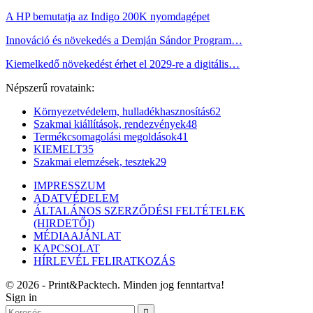
A HP bemutatja az Indigo 200K nyomdagépet
Innováció és növekedés a Demján Sándor Program…
Kiemelkedő növekedést érhet el 2029-re a digitális…
Népszerű rovataink:
Környezetvédelem, hulladékhasznosítás
62
Szakmai kiállítások, rendezvények
48
Termékcsomagolási megoldások
41
KIEMELT
35
Szakmai elemzések, tesztek
29
IMPRESSZUM
ADATVÉDELEM
ÁLTALÁNOS SZERZŐDÉSI FELTÉTELEK
(HIRDETŐI)
MÉDIAAJÁNLAT
KAPCSOLAT
HÍRLEVÉL FELIRATKOZÁS
© 2026 - Print&Packtech. Minden jog fenntartva!
Sign in