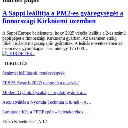
A Sappi leállítja a PM2-es gyáregységét a
finnországi Kirkniemi üzemben
A Sappi Europe bejelentette, hogy 2025 végéig leállítja a 2-es számú
papírgépet a finnországi Kirkniemi gyárban. Az üzemben eddig
főként mázolt magazinpapírt gyártottak. A leállás következtében az
üzem éves gyártókapacitása mintegy 175 000…
- HIRDETÉS -
Szakmai kiállítások, rendezvények
FESPA Awards 2027: megnyílt a nevezés!
Modern Gyárak Éjszakája – nyitott gyárak a…
Arculatváltás a Nyomda-Technika Kft.-nél – A…
Lamitrade Kft. a PPDExpón – helytakarékos…
Előző
Következő
1 A 12