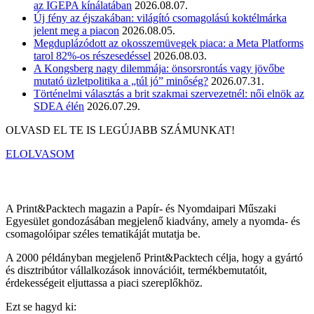
az IGEPA kínálatában
2026.08.07.
Új fény az éjszakában: világító csomagolású koktélmárka
jelent meg a piacon
2026.08.05.
Megduplázódott az okosszemüvegek piaca: a Meta Platforms
tarol 82%-os részesedéssel
2026.08.03.
A Kongsberg nagy dilemmája: önsorsrontás vagy jövőbe
mutató üzletpolitika a „túl jó” minőség?
2026.07.31.
Történelmi választás a brit szakmai szervezetnél: női elnök az
SDEA élén
2026.07.29.
OLVASD EL TE IS LEGÚJABB SZÁMUNKAT!
ELOLVASOM
A Print&Packtech magazin a Papír- és Nyomdaipari Műszaki
Egyesület gondozásában megjelenő kiadvány, amely a nyomda- és
csomagolóipar széles tematikáját mutatja be.
A 2000 példányban megjelenő Print&Packtech célja, hogy a gyártó
és disztribútor vállalkozások innovációit, termékbemutatóit,
érdekességeit eljuttassa a piaci szereplőkhöz.
Ezt se hagyd ki: