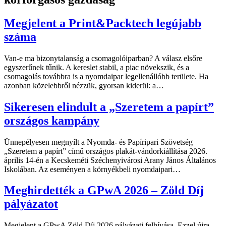
Megjelent a Print&Packtech legújabb
száma
Van-e ma bizonytalanság a csomagolóiparban? A válasz elsőre
egyszerűnek tűnik. A kereslet stabil, a piac növekszik, és a
csomagolás továbbra is a nyomdaipar legellenállóbb területe. Ha
azonban közelebbről nézzük, gyorsan kiderül: a…
Sikeresen elindult a „Szeretem a papírt”
országos kampány
Ünnepélyesen megnyílt a Nyomda- és Papíripari Szövetség
„Szeretem a papírt” című országos plakát-vándorkiállítása 2026.
április 14-én a Kecskeméti Széchenyivárosi Arany János Általános
Iskolában. Az eseményen a környékbeli nyomdaipari…
Meghirdették a GPwA 2026 – Zöld Díj
pályázatot
Megjelent a GPwA Zöld Díj 2026 pályázati felhívása. Ezzel újra