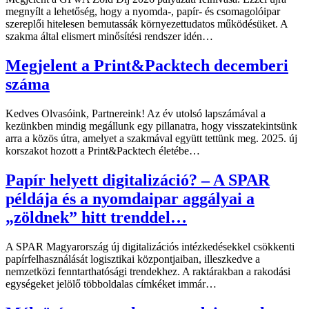
megnyílt a lehetőség, hogy a nyomda-, papír- és csomagolóipar
szereplői hitelesen bemutassák környezettudatos működésüket. A
szakma által elismert minősítési rendszer idén…
Megjelent a Print&Packtech decemberi
száma
Kedves Olvasóink, Partnereink! Az év utolsó lapszámával a
kezünkben mindig megállunk egy pillanatra, hogy visszatekintsünk
arra a közös útra, amelyet a szakmával együtt tettünk meg. 2025. új
korszakot hozott a Print&Packtech életébe…
Papír helyett digitalizáció? – A SPAR
példája és a nyomdaipar aggályai a
„zöldnek” hitt trenddel…
A SPAR Magyarország új digitalizációs intézkedésekkel csökkenti
papírfelhasználását logisztikai központjaiban, illeszkedve a
nemzetközi fenntarthatósági trendekhez. A raktárakban a rakodási
egységeket jelölő többoldalas címkéket immár…