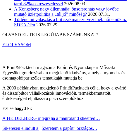
tarol 82%-os részesedéssel
2026.08.03.
A Kongsberg nagy dilemmája: önsorsrontás vagy jövőbe
mutató üzletpolitika a „túl jó” minőség?
2026.07.31.
Történelmi választás a brit szakmai szervezetnél: női elnök az
SDEA élén
2026.07.29.
OLVASD EL TE IS LEGÚJABB SZÁMUNKAT!
ELOLVASOM
A Print&Packtech magazin a Papír- és Nyomdaipari Műszaki
Egyesület gondozásában megjelenő kiadvány, amely a nyomda- és
csomagolóipar széles tematikáját mutatja be.
A 2000 példányban megjelenő Print&Packtech célja, hogy a gyártó
és disztribútor vállalkozások innovációit, termékbemutatóit,
érdekességeit eljuttassa a piaci szereplőkhöz.
Ezt se hagyd ki:
A HEIDELBERG integrálja a manroland sheetfed…
Sikeresen elindult a „Szeretem a papírt” országos…