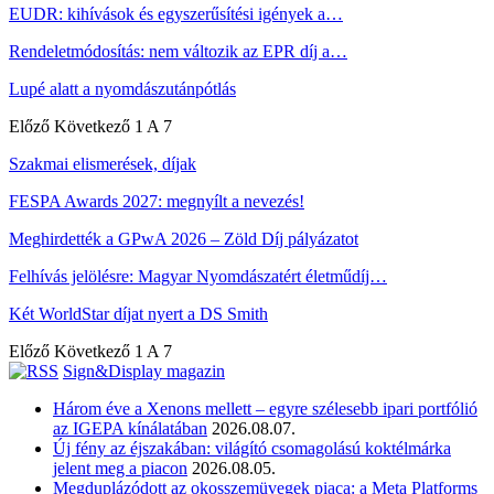
EUDR: kihívások és egyszerűsítési igények a…
Rendeletmódosítás: nem változik az EPR díj a…
Lupé alatt a nyomdászutánpótlás
Előző
Következő
1 A 7
Szakmai elismerések, díjak
FESPA Awards 2027: megnyílt a nevezés!
Meghirdették a GPwA 2026 – Zöld Díj pályázatot
Felhívás jelölésre: Magyar Nyomdászatért életműdíj…
Két WorldStar díjat nyert a DS Smith
Előző
Következő
1 A 7
Sign&Display magazin
Három éve a Xenons mellett – egyre szélesebb ipari portfólió
az IGEPA kínálatában
2026.08.07.
Új fény az éjszakában: világító csomagolású koktélmárka
jelent meg a piacon
2026.08.05.
Megduplázódott az okosszemüvegek piaca: a Meta Platforms