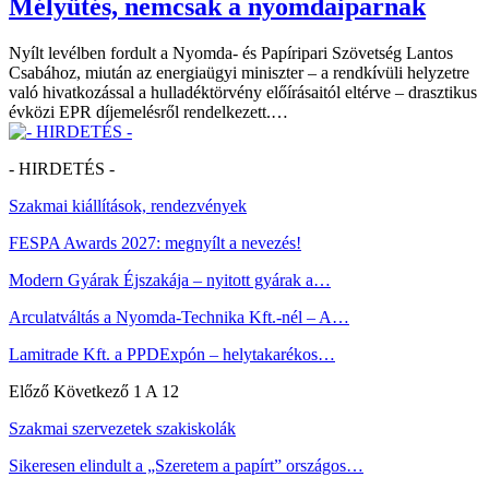
Mélyütés, nemcsak a nyomdaiparnak
Nyílt levélben fordult a Nyomda- és Papíripari Szövetség Lantos
Csabához, miután az energiaügyi miniszter – a rendkívüli helyzetre
való hivatkozással a hulladéktörvény előírásaitól eltérve – drasztikus
évközi EPR díjemelésről rendelkezett.…
- HIRDETÉS -
Szakmai kiállítások, rendezvények
FESPA Awards 2027: megnyílt a nevezés!
Modern Gyárak Éjszakája – nyitott gyárak a…
Arculatváltás a Nyomda-Technika Kft.-nél – A…
Lamitrade Kft. a PPDExpón – helytakarékos…
Előző
Következő
1 A 12
Szakmai szervezetek szakiskolák
Sikeresen elindult a „Szeretem a papírt” országos…