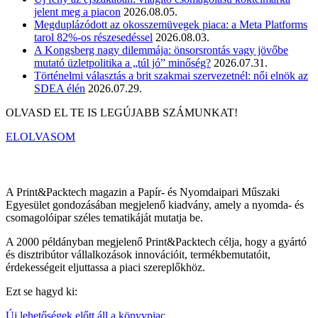
jelent meg a piacon
2026.08.05.
Megduplázódott az okosszemüvegek piaca: a Meta Platforms
tarol 82%-os részesedéssel
2026.08.03.
A Kongsberg nagy dilemmája: önsorsrontás vagy jövőbe
mutató üzletpolitika a „túl jó” minőség?
2026.07.31.
Történelmi választás a brit szakmai szervezetnél: női elnök az
SDEA élén
2026.07.29.
OLVASD EL TE IS LEGÚJABB SZÁMUNKAT!
ELOLVASOM
A Print&Packtech magazin a Papír- és Nyomdaipari Műszaki
Egyesület gondozásában megjelenő kiadvány, amely a nyomda- és
csomagolóipar széles tematikáját mutatja be.
A 2000 példányban megjelenő Print&Packtech célja, hogy a gyártó
és disztribútor vállalkozások innovációit, termékbemutatóit,
érdekességeit eljuttassa a piaci szereplőkhöz.
Ezt se hagyd ki:
Új lehetőségek előtt áll a könyvpiac