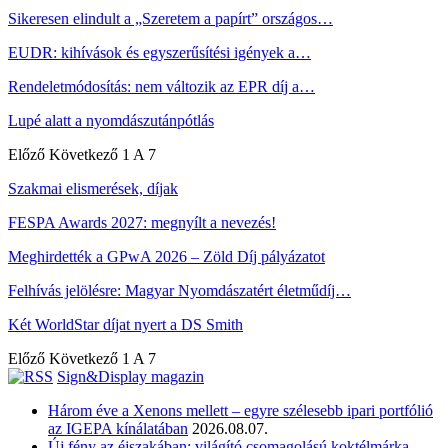
Sikeresen elindult a „Szeretem a papírt” országos…
EUDR: kihívások és egyszerűsítési igények a…
Rendeletmódosítás: nem változik az EPR díj a…
Lupé alatt a nyomdászutánpótlás
Előző
Következő
1 A 7
Szakmai elismerések, díjak
FESPA Awards 2027: megnyílt a nevezés!
Meghirdették a GPwA 2026 – Zöld Díj pályázatot
Felhívás jelölésre: Magyar Nyomdászatért életműdíj…
Két WorldStar díjat nyert a DS Smith
Előző
Következő
1 A 7
Sign&Display magazin
Három éve a Xenons mellett – egyre szélesebb ipari portfólió
az IGEPA kínálatában
2026.08.07.
Új fény az éjszakában: világító csomagolású koktélmárka