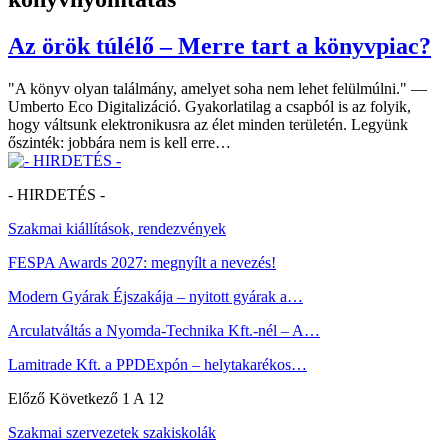
Az örök túlélő – Merre tart a könyvpiac?
"A könyv olyan találmány, amelyet soha nem lehet felülmúlni." —
Umberto Eco Digitalizáció. Gyakorlatilag a csapból is az folyik,
hogy váltsunk elektronikusra az élet minden területén. Legyünk
őszinték: jobbára nem is kell erre…
- HIRDETÉS -
Szakmai kiállítások, rendezvények
FESPA Awards 2027: megnyílt a nevezés!
Modern Gyárak Éjszakája – nyitott gyárak a…
Arculatváltás a Nyomda-Technika Kft.-nél – A…
Lamitrade Kft. a PPDExpón – helytakarékos…
Előző
Következő
1 A 12
Szakmai szervezetek szakiskolák