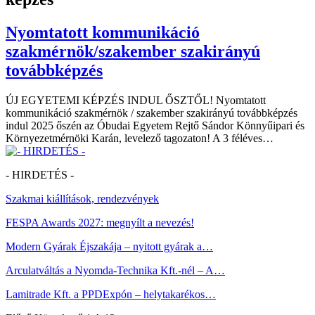
Nyomtatott kommunikáció
szakmérnök/szakember szakirányú
továbbképzés
ÚJ EGYETEMI KÉPZÉS INDUL ŐSZTŐL! Nyomtatott
kommunikáció szakmérnök / szakember szakirányú továbbképzés
indul 2025 őszén az Óbudai Egyetem Rejtő Sándor Könnyűipari és
Környezetmérnöki Karán, levelező tagozaton! A 3 féléves…
- HIRDETÉS -
Szakmai kiállítások, rendezvények
FESPA Awards 2027: megnyílt a nevezés!
Modern Gyárak Éjszakája – nyitott gyárak a…
Arculatváltás a Nyomda-Technika Kft.-nél – A…
Lamitrade Kft. a PPDExpón – helytakarékos…