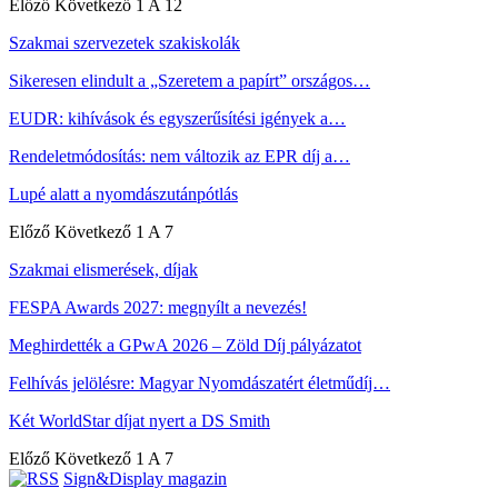
Előző
Következő
1 A 12
Szakmai szervezetek szakiskolák
Sikeresen elindult a „Szeretem a papírt” országos…
EUDR: kihívások és egyszerűsítési igények a…
Rendeletmódosítás: nem változik az EPR díj a…
Lupé alatt a nyomdászutánpótlás
Előző
Következő
1 A 7
Szakmai elismerések, díjak
FESPA Awards 2027: megnyílt a nevezés!
Meghirdették a GPwA 2026 – Zöld Díj pályázatot
Felhívás jelölésre: Magyar Nyomdászatért életműdíj…
Két WorldStar díjat nyert a DS Smith
Előző
Következő
1 A 7
Sign&Display magazin