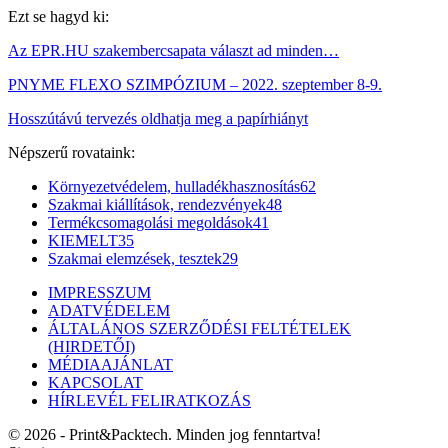
Ezt se hagyd ki:
Az EPR.HU szakembercsapata választ ad minden…
PNYME FLEXO SZIMPÓZIUM – 2022. szeptember 8-9.
Hosszútávú tervezés oldhatja meg a papírhiányt
Népszerű rovataink:
Környezetvédelem, hulladékhasznosítás
62
Szakmai kiállítások, rendezvények
48
Termékcsomagolási megoldások
41
KIEMELT
35
Szakmai elemzések, tesztek
29
IMPRESSZUM
ADATVÉDELEM
ÁLTALÁNOS SZERZŐDÉSI FELTÉTELEK
(HIRDETŐI)
MÉDIAAJÁNLAT
KAPCSOLAT
HÍRLEVÉL FELIRATKOZÁS
© 2026 - Print&Packtech. Minden jog fenntartva!