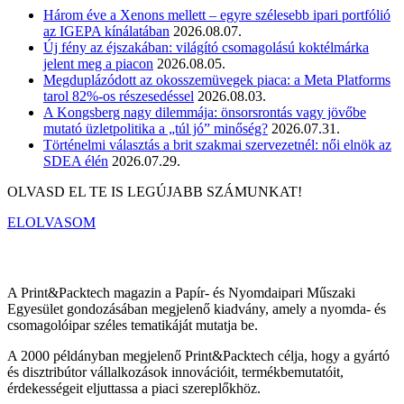
Három éve a Xenons mellett – egyre szélesebb ipari portfólió
az IGEPA kínálatában
2026.08.07.
Új fény az éjszakában: világító csomagolású koktélmárka
jelent meg a piacon
2026.08.05.
Megduplázódott az okosszemüvegek piaca: a Meta Platforms
tarol 82%-os részesedéssel
2026.08.03.
A Kongsberg nagy dilemmája: önsorsrontás vagy jövőbe
mutató üzletpolitika a „túl jó” minőség?
2026.07.31.
Történelmi választás a brit szakmai szervezetnél: női elnök az
SDEA élén
2026.07.29.
OLVASD EL TE IS LEGÚJABB SZÁMUNKAT!
ELOLVASOM
A Print&Packtech magazin a Papír- és Nyomdaipari Műszaki
Egyesület gondozásában megjelenő kiadvány, amely a nyomda- és
csomagolóipar széles tematikáját mutatja be.
A 2000 példányban megjelenő Print&Packtech célja, hogy a gyártó
és disztribútor vállalkozások innovációit, termékbemutatóit,
érdekességeit eljuttassa a piaci szereplőkhöz.