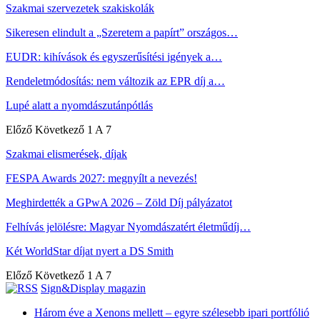
Szakmai szervezetek szakiskolák
Sikeresen elindult a „Szeretem a papírt” országos…
EUDR: kihívások és egyszerűsítési igények a…
Rendeletmódosítás: nem változik az EPR díj a…
Lupé alatt a nyomdászutánpótlás
Előző
Következő
1 A 7
Szakmai elismerések, díjak
FESPA Awards 2027: megnyílt a nevezés!
Meghirdették a GPwA 2026 – Zöld Díj pályázatot
Felhívás jelölésre: Magyar Nyomdászatért életműdíj…
Két WorldStar díjat nyert a DS Smith
Előző
Következő
1 A 7
Sign&Display magazin
Három éve a Xenons mellett – egyre szélesebb ipari portfólió