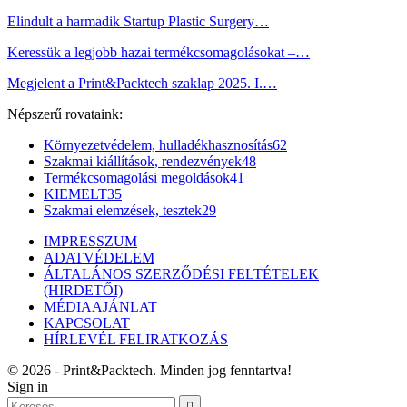
Elindult a harmadik Startup Plastic Surgery…
Keressük a legjobb hazai termékcsomagolásokat –…
Megjelent a Print&Packtech szaklap 2025. I.…
Népszerű rovataink:
Környezetvédelem, hulladékhasznosítás
62
Szakmai kiállítások, rendezvények
48
Termékcsomagolási megoldások
41
KIEMELT
35
Szakmai elemzések, tesztek
29
IMPRESSZUM
ADATVÉDELEM
ÁLTALÁNOS SZERZŐDÉSI FELTÉTELEK
(HIRDETŐI)
MÉDIAAJÁNLAT
KAPCSOLAT
HÍRLEVÉL FELIRATKOZÁS
© 2026 - Print&Packtech. Minden jog fenntartva!
Sign in