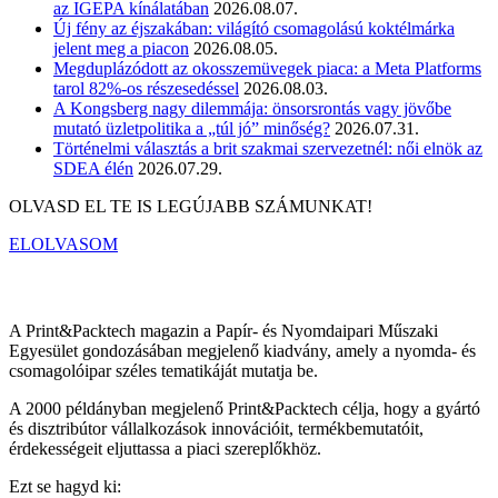
az IGEPA kínálatában
2026.08.07.
Új fény az éjszakában: világító csomagolású koktélmárka
jelent meg a piacon
2026.08.05.
Megduplázódott az okosszemüvegek piaca: a Meta Platforms
tarol 82%-os részesedéssel
2026.08.03.
A Kongsberg nagy dilemmája: önsorsrontás vagy jövőbe
mutató üzletpolitika a „túl jó” minőség?
2026.07.31.
Történelmi választás a brit szakmai szervezetnél: női elnök az
SDEA élén
2026.07.29.
OLVASD EL TE IS LEGÚJABB SZÁMUNKAT!
ELOLVASOM
A Print&Packtech magazin a Papír- és Nyomdaipari Műszaki
Egyesület gondozásában megjelenő kiadvány, amely a nyomda- és
csomagolóipar széles tematikáját mutatja be.
A 2000 példányban megjelenő Print&Packtech célja, hogy a gyártó
és disztribútor vállalkozások innovációit, termékbemutatóit,
érdekességeit eljuttassa a piaci szereplőkhöz.
Ezt se hagyd ki: