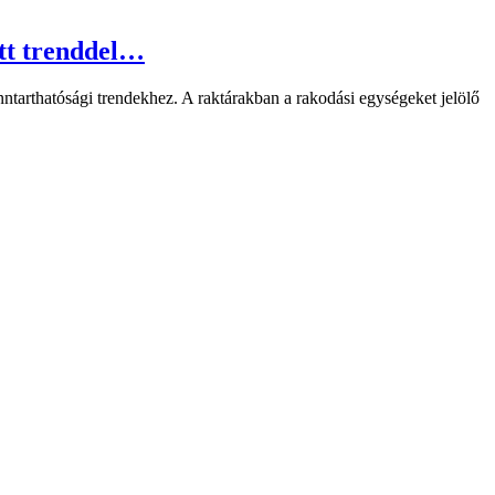
itt trenddel…
ntarthatósági trendekhez. A raktárakban a rakodási egységeket jelölő