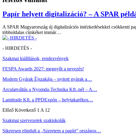
Papír helyett digitalizáció? – A SPAR pél
A SPAR Magyarország új digitalizációs intézkedésekkel csökkenti papí
többoldalas címkéket immár…
- HIRDETÉS -
Szakmai kiállítások, rendezvények
FESPA Awards 2027: megnyílt a nevezés!
Modern Gyárak Éjszakája – nyitott gyárak a…
Arculatváltás a Nyomda-Technika Kft.-nél – A…
Lamitrade Kft. a PPDExpón – helytakarékos…
Előző
Következő
1 A 12
Szakmai szervezetek szakiskolák
Sikeresen elindult a „Szeretem a papírt” országos…