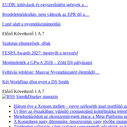
EUDR: kihívások és egyszerűsítési igények a…
Rendeletmódosítás: nem változik az EPR díj a…
Lupé alatt a nyomdászutánpótlás
Előző
Következő
1 A 7
Szakmai elismerések, díjak
FESPA Awards 2027: megnyílt a nevezés!
Meghirdették a GPwA 2026 – Zöld Díj pályázatot
Felhívás jelölésre: Magyar Nyomdászatért életműdíj…
Két WorldStar díjat nyert a DS Smith
Előző
Következő
1 A 7
Sign&Display magazin
Három éve a Xenons mellett – egyre szélesebb ipari portfólió 
Új fény az éjszakában: világító csomagolású koktélmárka jelen
Megduplázódott az okosszemüvegek piaca: a Meta Platforms ta
A Kongsberg nagy dilemmája: önsorsrontás vagy jövőbe mutató 
Történelmi választás a brit szakmai szervezetnél: női elnök az