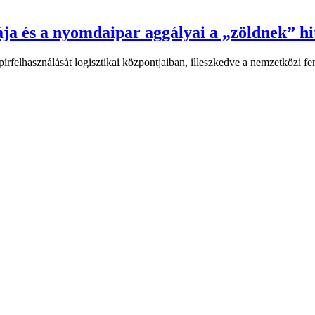
dája és a nyomdaipar aggályai a „zöldnek” h
rfelhasználását logisztikai központjaiban, illeszkedve a nemzetközi fen