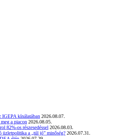
az IGEPA kínálatában
2026.08.07.
t meg a piacon
2026.08.05.
rol 82%-os részesedéssel
2026.08.03.
üzletpolitika a „túl jó” minőség?
2026.07.31.
 SDEA élén
2026.07.29.