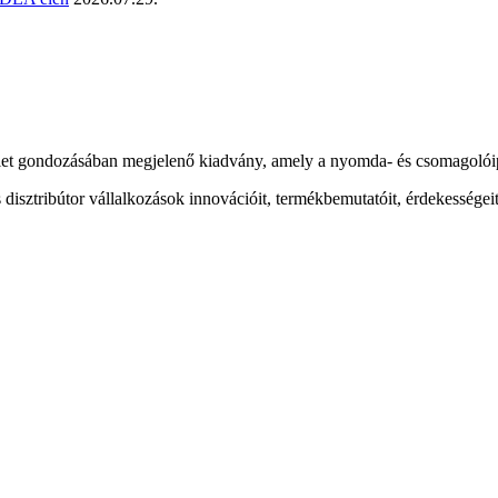
t gondozásában megjelenő kiadvány, amely a nyomda- és csomagolóipar
sztribútor vállalkozások innovációit, termékbemutatóit, érdekességeit 