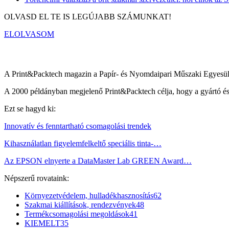
OLVASD EL TE IS LEGÚJABB SZÁMUNKAT!
ELOLVASOM
A Print&Packtech magazin a Papír- és Nyomdaipari Műszaki Egyesüle
A 2000 példányban megjelenő Print&Packtech célja, hogy a gyártó és di
Ezt se hagyd ki:
Innovatív és fenntartható csomagolási trendek
Kihasználatlan figyelemfelkeltő speciális tinta-…
Az EPSON elnyerte a DataMaster Lab GREEN Award…
Népszerű rovataink:
Környezetvédelem, hulladékhasznosítás
62
Szakmai kiállítások, rendezvények
48
Termékcsomagolási megoldások
41
KIEMELT
35