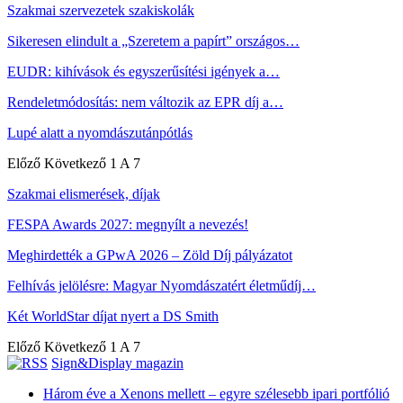
Szakmai szervezetek szakiskolák
Sikeresen elindult a „Szeretem a papírt” országos…
EUDR: kihívások és egyszerűsítési igények a…
Rendeletmódosítás: nem változik az EPR díj a…
Lupé alatt a nyomdászutánpótlás
Előző
Következő
1 A 7
Szakmai elismerések, díjak
FESPA Awards 2027: megnyílt a nevezés!
Meghirdették a GPwA 2026 – Zöld Díj pályázatot
Felhívás jelölésre: Magyar Nyomdászatért életműdíj…
Két WorldStar díjat nyert a DS Smith
Előző
Következő
1 A 7
Sign&Display magazin
Három éve a Xenons mellett – egyre szélesebb ipari portfólió