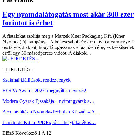
Egy nyomdalátogatás most akár 300 ezer
forintot is érhet
A fiatalokat szólítja meg a Marzek Kner Packaging Kft. (Kner
Nyomda) új kampánya. A békéscsabai cég arra hívja a vármegye 7.
osztályos diákjait, hogy látogassanak el az üzemébe, és készítsenek
erről egy 30 másodperces videót. A diákok…
- HIRDETÉS -
Szakmai kiállítások, rendezvények
FESPA Awards 2027: megnyílt a nevezés!
Modern Gyárak Éjszakája – nyitott gyárak a…
Arculatváltás a Nyomda-Technika Kft.-nél – A…
Lamitrade Kft. a PPDExpón – helytakarékos…
Előző
Következő
1 A 12