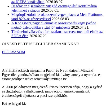
az IGEPA kínálatában
2026.08.07.
Új fény az éjszakában: világító csomagolású koktélmárka
jelent meg a piacon
2026.08.05.
Megduplázódott az okosszemüvegek piaca: a Meta Platforms
tarol 82%-os részesedéssel
2026.08.03.
A Kongsberg nagy dilemmája: önsorsrontás vagy jövőbe
mutató üzletpolitika a „túl jó” minőség?
2026.07.31.
Történelmi választás a brit szakmai szervezetnél: női elnök az
SDEA élén
2026.07.29.
OLVASD EL TE IS LEGÚJABB SZÁMUNKAT!
ELOLVASOM
A Print&Packtech magazin a Papír- és Nyomdaipari Műszaki
Egyesület gondozásában megjelenő kiadvány, amely a nyomda- és
csomagolóipar széles tematikáját mutatja be.
A 2000 példányban megjelenő Print&Packtech célja, hogy a gyártó
és disztribútor vállalkozások innovációit, termékbemutatóit,
érdekességeit eljuttassa a piaci szereplőkhöz.
Ezt se hagyd ki: