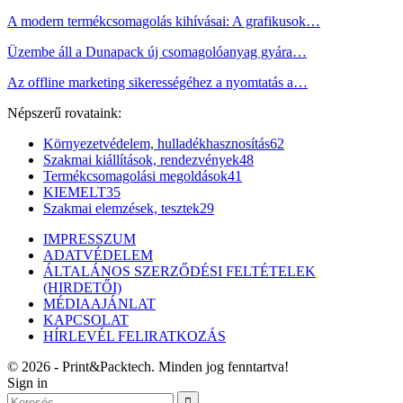
A modern termékcsomagolás kihívásai: A grafikusok…
Üzembe áll a Dunapack új csomagolóanyag gyára…
Az offline marketing sikerességéhez a nyomtatás a…
Népszerű rovataink:
Környezetvédelem, hulladékhasznosítás
62
Szakmai kiállítások, rendezvények
48
Termékcsomagolási megoldások
41
KIEMELT
35
Szakmai elemzések, tesztek
29
IMPRESSZUM
ADATVÉDELEM
ÁLTALÁNOS SZERZŐDÉSI FELTÉTELEK
(HIRDETŐI)
MÉDIAAJÁNLAT
KAPCSOLAT
HÍRLEVÉL FELIRATKOZÁS
© 2026 - Print&Packtech. Minden jog fenntartva!
Sign in