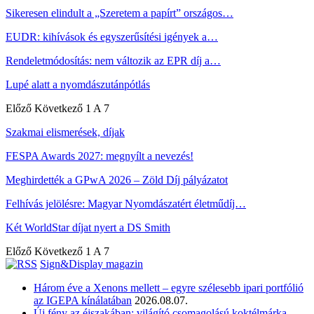
Sikeresen elindult a „Szeretem a papírt” országos…
EUDR: kihívások és egyszerűsítési igények a…
Rendeletmódosítás: nem változik az EPR díj a…
Lupé alatt a nyomdászutánpótlás
Előző
Következő
1 A 7
Szakmai elismerések, díjak
FESPA Awards 2027: megnyílt a nevezés!
Meghirdették a GPwA 2026 – Zöld Díj pályázatot
Felhívás jelölésre: Magyar Nyomdászatért életműdíj…
Két WorldStar díjat nyert a DS Smith
Előző
Következő
1 A 7
Sign&Display magazin
Három éve a Xenons mellett – egyre szélesebb ipari portfólió
az IGEPA kínálatában
2026.08.07.
Új fény az éjszakában: világító csomagolású koktélmárka