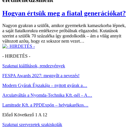
Hogyan értsük meg a fiatal generációkat?
Nagyon gyakran a szülők, amikor gyermekeik kamaszkorba lépnek,
a saját fiatalkorukra emlékezve próbálnak eligazodni. Kutatások
szerint a szülők 70 százaléka így gondolkodik – ám a világ annyit
változott azóta, hogy ez sokszor nem vezet…
- HIRDETÉS -
Szakmai kiállítások, rendezvények
FESPA Awards 2027: megnyílt a nevezés!
Modern Gyárak Éjszakája – nyitott gyárak a…
Arculatváltás a Nyomda-Technika Kft.-nél – A…
Lamitrade Kft. a PPDExpón – helytakarékos…
Előző
Következő
1 A 12
Szakmai szervezetek szakiskolák