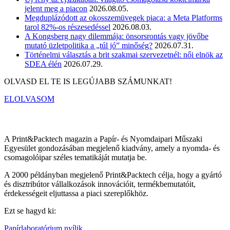
jelent meg a piacon
2026.08.05.
Megduplázódott az okosszemüvegek piaca: a Meta Platforms
tarol 82%-os részesedéssel
2026.08.03.
A Kongsberg nagy dilemmája: önsorsrontás vagy jövőbe
mutató üzletpolitika a „túl jó” minőség?
2026.07.31.
Történelmi választás a brit szakmai szervezetnél: női elnök az
SDEA élén
2026.07.29.
OLVASD EL TE IS LEGÚJABB SZÁMUNKAT!
ELOLVASOM
A Print&Packtech magazin a Papír- és Nyomdaipari Műszaki
Egyesület gondozásában megjelenő kiadvány, amely a nyomda- és
csomagolóipar széles tematikáját mutatja be.
A 2000 példányban megjelenő Print&Packtech célja, hogy a gyártó
és disztribútor vállalkozások innovációit, termékbemutatóit,
érdekességeit eljuttassa a piaci szereplőkhöz.
Ezt se hagyd ki:
Papírlaboratórium nyílik