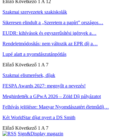
Előző
Következő
1 A 12
Szakmai szervezetek szakiskolák
Sikeresen elindult a „Szeretem a papírt” országos…
EUDR: kihívások és egyszerűsítési igények a…
Rendeletmódosítás: nem változik az EPR díj a…
Lupé alatt a nyomdászutánpótlás
Előző
Következő
1 A 7
Szakmai elismerések, díjak
FESPA Awards 2027: megnyílt a nevezés!
Meghirdették a GPwA 2026 – Zöld Díj pályázatot
Felhívás jelölésre: Magyar Nyomdászatért életműdíj…
Két WorldStar díjat nyert a DS Smith
Előző
Következő
1 A 7
Sign&Display magazin