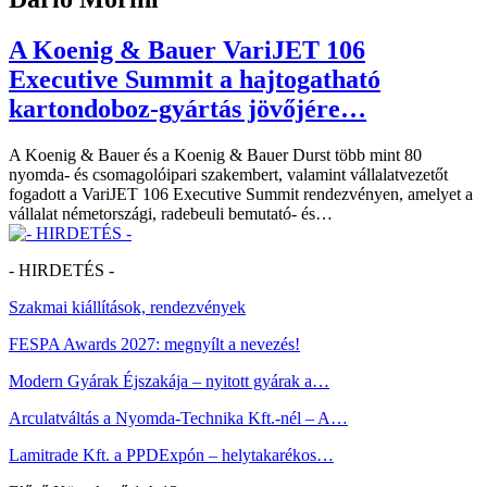
A Koenig & Bauer VariJET 106
Executive Summit a hajtogatható
kartondoboz-gyártás jövőjére…
A Koenig & Bauer és a Koenig & Bauer Durst több mint 80
nyomda- és csomagolóipari szakembert, valamint vállalatvezetőt
fogadott a VariJET 106 Executive Summit rendezvényen, amelyet a
vállalat németországi, radebeuli bemutató- és…
- HIRDETÉS -
Szakmai kiállítások, rendezvények
FESPA Awards 2027: megnyílt a nevezés!
Modern Gyárak Éjszakája – nyitott gyárak a…
Arculatváltás a Nyomda-Technika Kft.-nél – A…
Lamitrade Kft. a PPDExpón – helytakarékos…