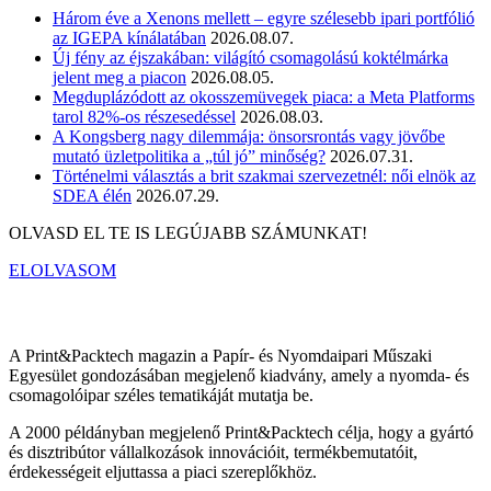
Három éve a Xenons mellett – egyre szélesebb ipari portfólió
az IGEPA kínálatában
2026.08.07.
Új fény az éjszakában: világító csomagolású koktélmárka
jelent meg a piacon
2026.08.05.
Megduplázódott az okosszemüvegek piaca: a Meta Platforms
tarol 82%-os részesedéssel
2026.08.03.
A Kongsberg nagy dilemmája: önsorsrontás vagy jövőbe
mutató üzletpolitika a „túl jó” minőség?
2026.07.31.
Történelmi választás a brit szakmai szervezetnél: női elnök az
SDEA élén
2026.07.29.
OLVASD EL TE IS LEGÚJABB SZÁMUNKAT!
ELOLVASOM
A Print&Packtech magazin a Papír- és Nyomdaipari Műszaki
Egyesület gondozásában megjelenő kiadvány, amely a nyomda- és
csomagolóipar széles tematikáját mutatja be.
A 2000 példányban megjelenő Print&Packtech célja, hogy a gyártó
és disztribútor vállalkozások innovációit, termékbemutatóit,
érdekességeit eljuttassa a piaci szereplőkhöz.