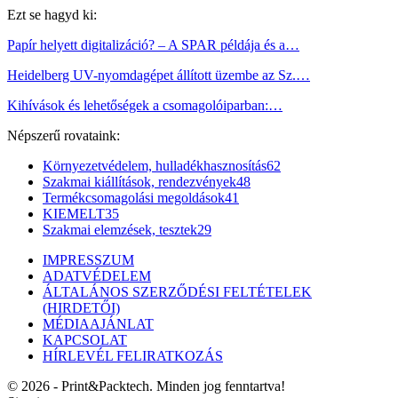
Ezt se hagyd ki:
Papír helyett digitalizáció? – A SPAR példája és a…
Heidelberg UV-nyomdagépet állított üzembe az Sz.…
Kihívások és lehetőségek a csomagolóiparban:…
Népszerű rovataink:
Környezetvédelem, hulladékhasznosítás
62
Szakmai kiállítások, rendezvények
48
Termékcsomagolási megoldások
41
KIEMELT
35
Szakmai elemzések, tesztek
29
IMPRESSZUM
ADATVÉDELEM
ÁLTALÁNOS SZERZŐDÉSI FELTÉTELEK
(HIRDETŐI)
MÉDIAAJÁNLAT
KAPCSOLAT
HÍRLEVÉL FELIRATKOZÁS
© 2026 - Print&Packtech. Minden jog fenntartva!