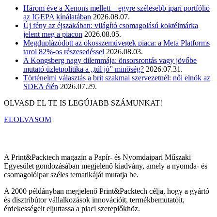
Három éve a Xenons mellett – egyre szélesebb ipari portfólió
az IGEPA kínálatában
2026.08.07.
Új fény az éjszakában: világító csomagolású koktélmárka
jelent meg a piacon
2026.08.05.
Megduplázódott az okosszemüvegek piaca: a Meta Platforms
tarol 82%-os részesedéssel
2026.08.03.
A Kongsberg nagy dilemmája: önsorsrontás vagy jövőbe
mutató üzletpolitika a „túl jó” minőség?
2026.07.31.
Történelmi választás a brit szakmai szervezetnél: női elnök az
SDEA élén
2026.07.29.
OLVASD EL TE IS LEGÚJABB SZÁMUNKAT!
ELOLVASOM
A Print&Packtech magazin a Papír- és Nyomdaipari Műszaki
Egyesület gondozásában megjelenő kiadvány, amely a nyomda- és
csomagolóipar széles tematikáját mutatja be.
A 2000 példányban megjelenő Print&Packtech célja, hogy a gyártó
és disztribútor vállalkozások innovációit, termékbemutatóit,
érdekességeit eljuttassa a piaci szereplőkhöz.