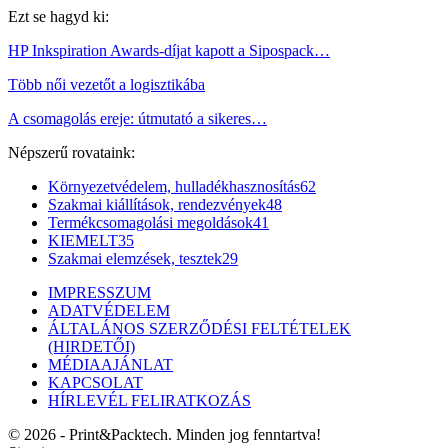
Ezt se hagyd ki:
HP Inkspiration Awards-díjat kapott a Sipospack…
Több női vezetőt a logisztikába
A csomagolás ereje: útmutató a sikeres…
Népszerű rovataink:
Környezetvédelem, hulladékhasznosítás
62
Szakmai kiállítások, rendezvények
48
Termékcsomagolási megoldások
41
KIEMELT
35
Szakmai elemzések, tesztek
29
IMPRESSZUM
ADATVÉDELEM
ÁLTALÁNOS SZERZŐDÉSI FELTÉTELEK
(HIRDETŐI)
MÉDIAAJÁNLAT
KAPCSOLAT
HÍRLEVÉL FELIRATKOZÁS
© 2026 - Print&Packtech. Minden jog fenntartva!