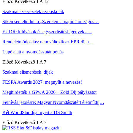
Előző
Következő
1 A 12
Szakmai szervezetek szakiskolák
Sikeresen elindult a „Szeretem a papírt” országos…
EUDR: kihívások és egyszerűsítési igények a…
Rendeletmódosítás: nem változik az EPR díj a…
Lupé alatt a nyomdászutánpótlás
Előző
Következő
1 A 7
Szakmai elismerések, díjak
FESPA Awards 2027: megnyílt a nevezés!
Meghirdették a GPwA 2026 – Zöld Díj pályázatot
Felhívás jelölésre: Magyar Nyomdászatért életműdíj…
Két WorldStar díjat nyert a DS Smith
Előző
Következő
1 A 7
Sign&Display magazin