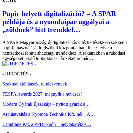
Papír helyett digitalizáció? – A SPAR
példája és a nyomdaipar aggályai a
„zöldnek” hitt trenddel…
A SPAR Magyarország új digitalizációs intézkedésekkel csökkenti
papírfelhasználását logisztikai központjaiban, illeszkedve a
nemzetközi fenntarthatósági trendekhez. A raktárakban a rakodási
egységeket jelölő többoldalas címkéket immár…
- HIRDETÉS -
Szakmai kiállítások, rendezvények
FESPA Awards 2027: megnyílt a nevezés!
Modern Gyárak Éjszakája – nyitott gyárak a…
Arculatváltás a Nyomda-Technika Kft.-nél – A…
Lamitrade Kft. a PPDExpón – helytakarékos…