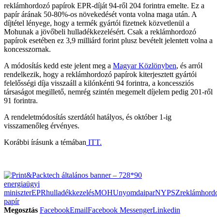
reklámhordozó papírok EPR-díját 94-ről 204 forintra emelte. Ez a
papír árának 50-80%-os növekedését vonta volna maga után. A
díjtétel lényege, hogy a termék gyártói fizetnek közvetlenül a
Mohunak a jövőbeli hulladékkezelésért. Csak a reklámhordozó
papírok esetében ez 3,9 milliárd forint plusz bevételt jelentett volna a
koncesszornak.
A módosítás kedd este jelent meg a
Magyar Közlönyben
, és arról
rendelkezik, hogy a reklámhordozó papírok kiterjesztett gyártói
felelősségi díja visszaáll a kilónkénti 94 forintra, a koncessziós
társaságot megillető, nemrég szintén megemelt díjelem pedig 201-ről
91 forintra.
A rendeletmódosítás szerdától hatályos, és október 1-ig
visszamenőleg érvényes.
Korábbi írásunk a témában
ITT.
energiaügyi
miniszter
EPR
hulladékkezelés
MOHU
nyomdaipar
NYPSZ
reklámhord
papír
Megosztás
Facebook
Email
Facebook Messenger
Linkedin