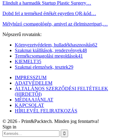
Elindult a harmadik Startup Plastic Surgery…
Dobd fel a terméked értékét egyetlen QR-kód…
Mélyhúzó csomagológép, amivel az élelmiszeripari,…
Népszerű rovataink:
Környezetvédelem, hulladékhasznosítás
62
Szakmai kiállítások, rendezvények
48
Termékcsomagolási megoldások
41
KIEMELT
35
Szakmai elemzések, tesztek
29
IMPRESSZUM
ADATVÉDELEM
ÁLTALÁNOS SZERZŐDÉSI FELTÉTELEK
(HIRDETŐI)
MÉDIAAJÁNLAT
KAPCSOLAT
HÍRLEVÉL FELIRATKOZÁS
© 2026 - Print&Packtech. Minden jog fenntartva!
Sign in