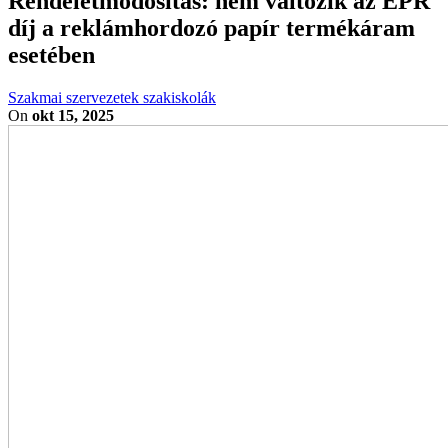
Rendeletmódosítás: nem változik az EPR
díj a reklámhordozó papír termékáram
esetében
Szakmai szervezetek szakiskolák
On
okt 15, 2025