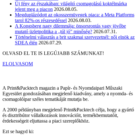
Új fény az éjszakában: világító csomagolású koktélmárka
jelent meg a piacon
2026.08.05.
Megduplázódott az okosszemüvegek piaca: a Meta Platforms
tarol 82%-os részesedéssel
2026.08.03.
A Kongsberg nagy dilemmája: önsorsrontás vagy jövőbe
mutató üzletpolitika a „túl jó” minőség?
2026.07.31.
Történelmi választás a brit szakmai szervezetnél: női elnök az
SDEA élén
2026.07.29.
OLVASD EL TE IS LEGÚJABB SZÁMUNKAT!
ELOLVASOM
A Print&Packtech magazin a Papír- és Nyomdaipari Műszaki
Egyesület gondozásában megjelenő kiadvány, amely a nyomda- és
csomagolóipar széles tematikáját mutatja be.
A 2000 példányban megjelenő Print&Packtech célja, hogy a gyártó
és disztribútor vállalkozások innovációit, termékbemutatóit,
érdekességeit eljuttassa a piaci szereplőkhöz.
Ezt se hagyd ki: