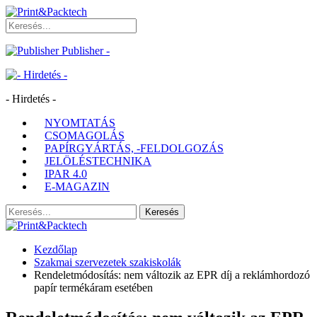
Publisher -
- Hirdetés -
NYOMTATÁS
CSOMAGOLÁS
PAPÍRGYÁRTÁS, -FELDOLGOZÁS
JELÖLÉSTECHNIKA
IPAR 4.0
E-MAGAZIN
Kezdőlap
Szakmai szervezetek szakiskolák
Rendeletmódosítás: nem változik az EPR díj a reklámhordozó
papír termékáram esetében