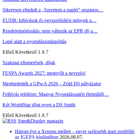
Sikeresen elindult a „Szeretem a papírt” országos…
EUDR: kihívások és egyszerűsítési igények a…
Rendeletmódosítás: nem változik az EPR díj a…
Lupé alatt a nyomdászutánpótlás
Előző
Következő
1 A 7
Szakmai elismerések, díjak
FESPA Awards 2027: megnyílt a nevezés!
Meghirdették a GPwA 2026 – Zöld Díj pályázatot
Felhívás jelölésre: Magyar Nyomdászatért életműdíj…
Két WorldStar díjat nyert a DS Smith
Előző
Következő
1 A 7
Sign&Display magazin
Három éve a Xenons mellett – egyre szélesebb ipari portfólió
az IGEPA kínálatában
2026.08.07.