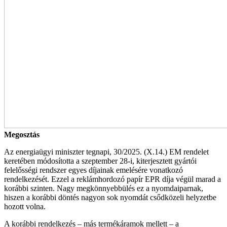
Megosztás
Az energiaügyi miniszter tegnapi, 30/2025. (X.14.) EM rendelet
keretében módosította a szeptember 28-i, kiterjesztett gyártói
felelősségi rendszer egyes díjainak emelésére vonatkozó
rendelkezését. Ezzel a reklámhordozó papír EPR díja végül marad a
korábbi szinten. Nagy megkönnyebbülés ez a nyomdaiparnak,
hiszen a korábbi döntés nagyon sok nyomdát csődközeli helyzetbe
hozott volna.
A korábbi rendelkezés – más termékáramok mellett – a