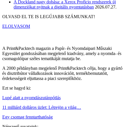
A Dockland nagy dobása: a Xerox Proficio rendszerek új
dimenziókat nyitnak a digitális nyomtatásban
2026.07.27.
OLVASD EL TE IS LEGÚJABB SZÁMUNKAT!
ELOLVASOM
A Print&Packtech magazin a Papír- és Nyomdaipari Műszaki
Egyesület gondozásában megjelenő kiadvány, amely a nyomda- és
csomagolóipar széles tematikáját mutatja be.
A 2000 példányban megjelenő Print&Packtech célja, hogy a gyártó
és disztribútor vállalkozások innovációit, termékbemutatóit,
érdekességeit eljuttassa a piaci szereplőkhöz.
Ezt se hagyd ki:
Lupé alatt a nyomdászutánpótlás
11 milliárd dolláros üzlet: Létrejön a világ…
Egy csomag fenntarthatóság
Népszerű rovataink: