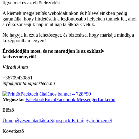
figyelmet és az elköteleződést.
A kiemelt megjelenítés weboldalunkon és hírleveleinkben pedig
garantálja, hogy hirdetéseik a legfontosabb helyeken tűnnek fel, ahol
a célközönségük nap mint nap találkozik velük.
Ne hagyja ki ezt a lehetőséget, és biztosítsa, hogy márkája mindig a
középpontban legyen!
Érdeklődjön most, és ne maradjon le az exkluzív
kedvezményről!
Váradi Anita
+36709430851
info@printandpacktech.hu
Megosztás
Facebook
Email
Facebook Messenger
Linkedin
Előző
Ünnepélyesen átadták a Sipospack Kft. új gyártóüzemét
Következő