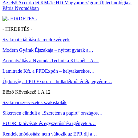
Az első AccurioJet KM-1e HD Magyarországon: Új technológia a
Pátria Nyomdában
- HIRDETÉS -
Szakmai kiállítások, rendezvények
Modern Gyárak Éjszakája – nyitott gyárak a…
Arculatváltás a Nyomda-Technika Kft.-nél – A…
Lamitrade Kft. a PPDExpón – helytakarékos…
Újdonság a PPD Expo-n – hulladékból érték, egyénre…
Előző
Következő
1 A 12
Szakmai szervezetek szakiskolák
Sikeresen elindult a „Szeretem a papírt” országos…
EUDR: kihívások és egyszerűsítési igények a…
Rendeletmódosítás: nem változik az EPR díj a…