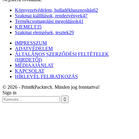
Környezetvédelem, hulladékhasznosítás
62
Szakmai kiállítások, rendezvények
47
Termékcsomagolási megoldások
41
KIEMELT
35
Szakmai elemzések, tesztek
29
IMPRESSZUM
ADATVÉDELEM
ÁLTALÁNOS SZERZŐDÉSI FELTÉTELEK
(HIRDETŐI)
MÉDIAAJÁNLAT
KAPCSOLAT
HÍRLEVÉL FELIRATKOZÁS
© 2026 - Print&Packtech. Minden jog fenntartva!
Sign in