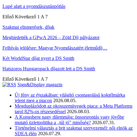
Lupé alatt a nyomdászutánpótlás
Előző
Következő
1 A 7
Szakmai elismerések, díjak
Meghirdették a GPwA 2026 – Zöld Díj pályázatot
Felhívás jelölésre: Magyar Nyomdászatért életműdíj…
Két WorldStar díjat nyert a DS Smith
Hatszoros Hungaropack díjazott lett a DS Smith
Előző
Következő
1 A 7
Sign&Display magazin
Új fény az éjszakában: világító csomagolású koktélmárka
jelent meg a piacon
2026.08.05.
Megduplázódott az okosszemüvegek piaca: a Meta Platforms
tarol 82%-os részesedéssel
2026.08.03.
A Kongsberg nagy dilemmája: önsorsrontás vagy jövőbe
mutató üzletpolitika a „túl jó” minőség?
2026.07.31.
Történelmi választás a brit szakmai szervezetnél: női elnök az
SDEA élén
2026.07.29.