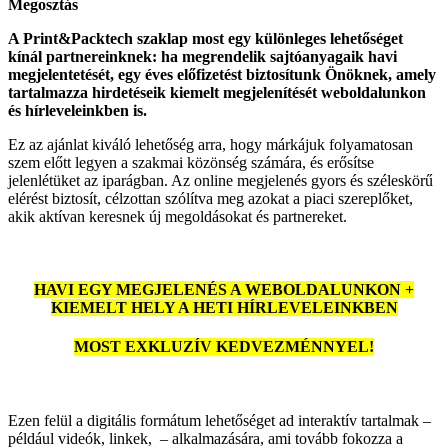
Megosztás
A Print&Packtech szaklap most egy különleges lehetőséget
kínál partnereinknek: ha megrendelik sajtóanyagaik havi
megjelentetését, egy éves előfizetést biztosítunk Önöknek, amely
tartalmazza hirdetéseik kiemelt megjelenítését weboldalunkon
és hírleveleinkben is.
Ez az ajánlat kiváló lehetőség arra, hogy márkájuk folyamatosan
szem előtt legyen a szakmai közönség számára, és erősítse
jelenlétüket az iparágban. Az online megjelenés gyors és széleskörű
elérést biztosít, célzottan szólítva meg azokat a piaci szereplőket,
akik aktívan keresnek új megoldásokat és partnereket.
HAVI EGY MEGJELENÉS A WEBOLDALUNKON +
KIEMELT HELY A HETI HÍRLEVELEINKBEN
MOST EXKLUZÍV KEDVEZMÉNNYEL!
Ezen felül a digitális formátum lehetőséget ad interaktív tartalmak –
például videók, linkek, – alkalmazására, ami tovább fokozza a