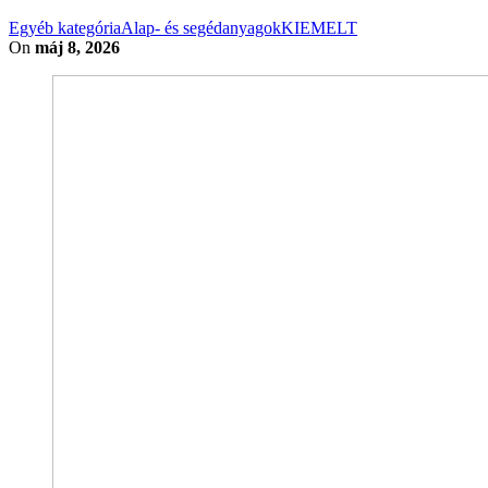
Egyéb kategória
Alap- és segédanyagok
KIEMELT
On
máj 8, 2026