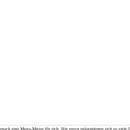
nterpack eine Mega-Messe für sich. Nie zuvor präsentierten sich so vie