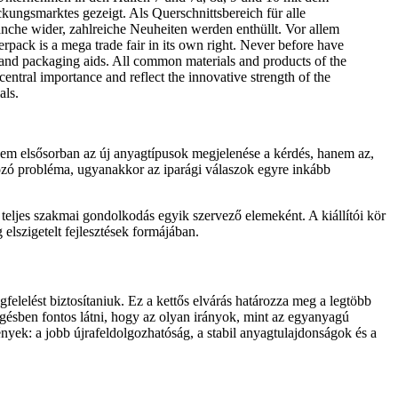
ungsmarktes gezeigt. Als Querschnittsbereich für alle
nche wider, zahlreiche Neuheiten werden enthüllt. Vor allem
rpack is a mega trade fair in its own right. Never before have
 and packaging aids. All common materials and products of the
f central importance and reflect the innovative strength of the
als.
nem elsősorban az új anyagtípusok megjelenése a kérdés, hanem az,
ozó probléma, ugyanakkor az iparági válaszok egyre inkább
 teljes szakmai gondolkodás egyik szervező elemeként. A kiállítói kör
lszigetelt fejlesztések formájában.
felelést biztosítaniuk. Ez a kettős elvárás határozza meg a legtöbb
ggésben fontos látni, hogy az olyan irányok, mint az egyanyagú
yek: a jobb újrafeldolgozhatóság, a stabil anyagtulajdonságok és a