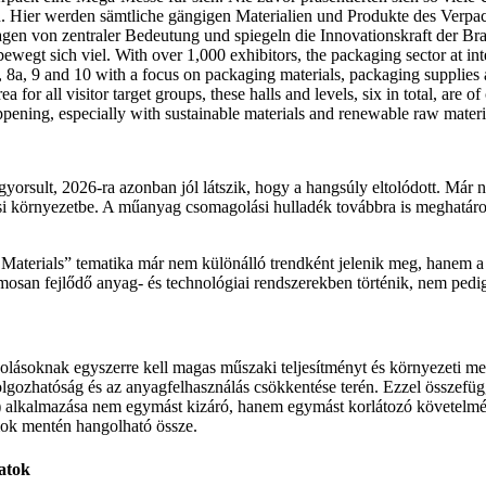
. Hier werden sämtliche gängigen Materialien und Produkte des Verpack
gen von zentraler Bedeutung und spiegeln die Innovationskraft der Bra
gt sich viel. With over 1,000 exhibitors, the packaging sector at inte
 8a, 9 and 10 with a focus on packaging materials, packaging supplies
 for all visitor target groups, these halls and levels, six in total, are o
pening, especially with sustainable materials and renewable raw materi
yorsult, 2026-ra azonban jól látszik, hogy a hangsúly eltolódott. Már 
ási környezetbe. A műanyag csomagolási hulladék továbbra is meghatár
e Materials” tematika már nem különálló trendként jelenik meg, hanem a
san fejlődő anyag- és technológiai rendszerekben történik, nem pedig e
golásoknak egyszerre kell magas műszaki teljesítményt és környezeti meg
dolgozhatóság és az anyagfelhasználás csökkentése terén. Ezzel összefü
R) alkalmazása nem egymást kizáró, hanem egymást korlátozó követelmén
mok mentén hangolható össze.
atok