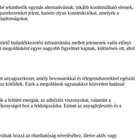
bé tekinthetők egymás alternatíváinak; inkább kombinálható elemek,
agszerkezeteket jelent, hanem olyan konstrukciókat, amelyek a
ulajdonságokat.
elő hulladékkezelési infrastruktúra mellett jelentenek valós előnyt.
ti megoldásként egyre nagyobb figyelmet kapnak, különösen ott, ahol
tt anyagszerkezet, amely bevonatokkal és rétegrendszerekkel egészül
oz kötődtek. Ezek a megoldások ugyanakkor közvetlen hatással
 felületi energiát, az adhéziós viszonyokat, valamint a
konyságot hoz a feldolgozásba. Emiatt az anyagfejlesztés és a
nak hozzá az eltarthatóság növeléséhez, illetve aktív vagy