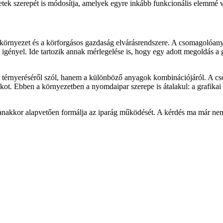
ületek szerepét is módosítja, amelyek egyre inkább funkcionális elemmé 
si környezet és a körforgásos gazdaság elvárásrendszere. A csomagolóa
 igényel. Ide tartozik annak mérlegelése is, hogy egy adott megoldás a 
g térnyeréséről szól, hanem a különböző anyagok kombinációjáról. A c
kot. Ebben a környezetben a nyomdaipar szerepe is átalakul: a grafikai 
yanakkor alapvetően formálja az iparág működését. A kérdés ma már ne