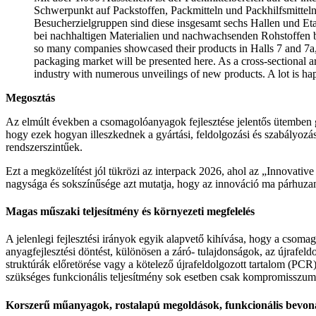
Schwerpunkt auf Packstoffen, Packmitteln und Packhilfsmitteln
Besucherzielgruppen sind diese insgesamt sechs Hallen und Eta
bei nachhaltigen Materialien und nachwachsenden Rohstoffen bewe
so many companies showcased their products in Halls 7 and 7a,
packaging market will be presented here. As a cross-sectional area
industry with numerous unveilings of new products. A lot is hap
Megosztás
Az elmúlt években a csomagolóanyagok fejlesztése jelentős ütemben g
hogy ezek hogyan illeszkednek a gyártási, feldolgozási és szabályoz
rendszerszintűek.
Ezt a megközelítést jól tükrözi az interpack 2026, ahol az „Innovativ
nagysága és sokszínűsége azt mutatja, hogy az innováció ma párhuzamo
Magas műszaki teljesítmény és környezeti megfelelés
A jelenlegi fejlesztési irányok egyik alapvető kihívása, hogy a csoma
anyagfejlesztési döntést, különösen a záró- tulajdonságok, az újrafel
struktúrák előretörése vagy a kötelező újrafeldolgozott tartalom (PC
szükséges funkcionális teljesítmény sok esetben csak kompromisszu
Korszerű műanyagok, rostalapú megoldások, funkcionális bevon