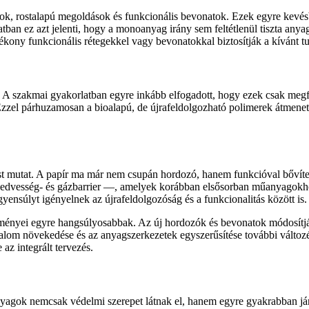
ok, rostalapú megoldások és funkcionális bevonatok. Ezek egyre kevés
tban ez azt jelenti, hogy a monoanyag irány sem feltétlenül tiszta any
ony funkcionális rétegekkel vagy bevonatokkal biztosítják a kívánt t
 A szakmai gyakorlatban egyre inkább elfogadott, hogy ezek csak megfel
Ezzel párhuzamosan a bioalapú, de újrafeldolgozható polimerek átmene
pést mutat. A papír ma már nem csupán hordozó, hanem funkcióval bővíte
nedvesség- és gázbarrier —, amelyek korábban elsősorban műanyagokh
yensúlyt igényelnek az újrafeldolgozóság és a funkcionalitás között is.
nyei egyre hangsúlyosabbak. Az új hordozók és bevonatok módosítják a
talom növekedése és az anyagszerkezetek egyszerűsítése további változé
 az integrált tervezés.
gok nemcsak védelmi szerepet látnak el, hanem egyre gyakrabban járul