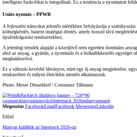
intelligens funkciókat is integrálnak. Ez a tendencia a nyomtatott fel
Uniós nyomás – PPWR
A fejlesztési irányokat jelentős mértékben befolyásolja a szabályozá
költségkérdés, hanem stratégiai döntés, amely hosszú távú megfelelést
újrafeldolgozási rendszerekhez.
A jelenlegi trendek alapján a közeljövő nem egyetlen domináns anya
ahol az anyag, a gyártás, a nyomtatás és a hulladékkezelés egységet al
meghatározóvá.
Ez a változás kevésbé látványos, mint egy új anyag megjelenése, ug
rendszerben és milyen életciklus mentén alkalmazzuk.
Photo: Messe Düsseldorf / Constanze Tillmann
csomagolóanyag
innováció
interpack 2026
műanyag
papír
Megosztás
Facebook
Email
Facebook Messenger
Linkedin
Előző
Magyar kiállítók az Interpack 2026-on