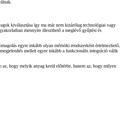
válnak.
nyagok kiválasztása így ma már nem kizárólag technológiai vagy
gyakorlatban mennyire illeszthető a meglévő gyűjtési és
somagolás egyre inkább olyan mérnöki rendszerként értelmezhető,
megjelenítés mellett egyre inkább a funkcionális integráció válik
m az, hogy melyik anyag kerül előtérbe, hanem az, hogy milyen