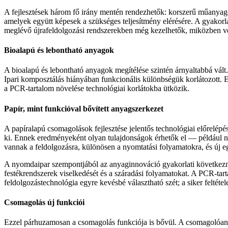
A fejlesztések három fő irány mentén rendezhetők: korszerű műanyag
amelyek együtt képesek a szükséges teljesítmény elérésére. A gyakorla
meglévő újrafeldolgozási rendszerekben még kezelhetők, miközben vék
Bioalapú és lebontható anyagok
A bioalapú és lebontható anyagok megítélése szintén árnyaltabbá vált.
Ipari komposztálás hiányában funkcionális különbségük korlátozott. 
a PCR-tartalom növelése technológiai korlátokba ütközik.
Papír, mint funkcióval bővített anyagszerkezet
A papíralapú csomagolások fejlesztése jelentős technológiai előrelé
ki. Ennek eredményeként olyan tulajdonságok érhetők el — például 
vannak a feldolgozásra, különösen a nyomtatási folyamatokra, és új eg
A nyomdaipar szempontjából az anyaginnováció gyakorlati következmé
festékrendszerek viselkedését és a száradási folyamatokat. A PCR-tar
feldolgozástechnológia egyre kevésbé választható szét; a siker feltétele
Csomagolás új funkciói
Ezzel párhuzamosan a csomagolás funkciója is bővül. A csomagolóanya