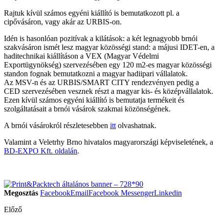
Rajtuk kívül számos egyéni kiállító is bemutatkozott pl. a
cipővásáron, vagy akár az URBIS-on.
Idén is hasonlóan pozitívak a kilátások: a két legnagyobb brnói
szakvásáron ismét lesz magyar közösségi stand: a májusi IDET-en, a
haditechnikai kiállításon a VEX (Magyar Védelmi
Exportügynökség) szervezésében egy 120 m2-es magyar közösségi
standon fognak bemutatkozni a magyar hadiipari vállalatok.
Az MSV-n és az URBIS/SMART CITY rendezvényen pedig a
CED szervezésében vesznek részt a magyar kis- és középvállalatok.
Ezen kívül számos egyéni kiállító is bemutatja termékeit és
szolgáltatásait a brnói vásárok szakmai közönségének.
A brnói vásárokról részletesebben
itt
olvashatnak.
Valamint a Veletrhy Brno hivatalos magyarországi képviseletének, a
BD-EXPO Kft. oldalán
.
Megosztás
Facebook
Email
Facebook Messenger
Linkedin
Előző