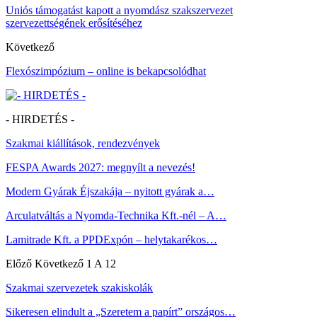
Uniós támogatást kapott a nyomdász szakszervezet
szervezettségének erősítéséhez
Következő
Flexószimpózium – online is bekapcsolódhat
- HIRDETÉS -
Szakmai kiállítások, rendezvények
FESPA Awards 2027: megnyílt a nevezés!
Modern Gyárak Éjszakája – nyitott gyárak a…
Arculatváltás a Nyomda-Technika Kft.-nél – A…
Lamitrade Kft. a PPDExpón – helytakarékos…
Előző
Következő
1 A 12
Szakmai szervezetek szakiskolák
Sikeresen elindult a „Szeretem a papírt” országos…