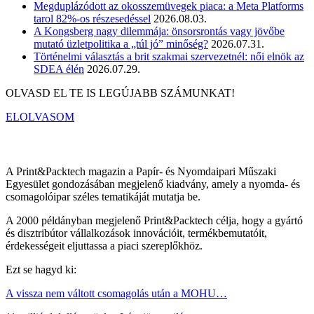
Megduplázódott az okosszemüvegek piaca: a Meta Platforms
tarol 82%-os részesedéssel
2026.08.03.
A Kongsberg nagy dilemmája: önsorsrontás vagy jövőbe
mutató üzletpolitika a „túl jó” minőség?
2026.07.31.
Történelmi választás a brit szakmai szervezetnél: női elnök az
SDEA élén
2026.07.29.
OLVASD EL TE IS LEGÚJABB SZÁMUNKAT!
ELOLVASOM
A Print&Packtech magazin a Papír- és Nyomdaipari Műszaki
Egyesület gondozásában megjelenő kiadvány, amely a nyomda- és
csomagolóipar széles tematikáját mutatja be.
A 2000 példányban megjelenő Print&Packtech célja, hogy a gyártó
és disztribútor vállalkozások innovációit, termékbemutatóit,
érdekességeit eljuttassa a piaci szereplőkhöz.
Ezt se hagyd ki:
A vissza nem váltott csomagolás után a MOHU…