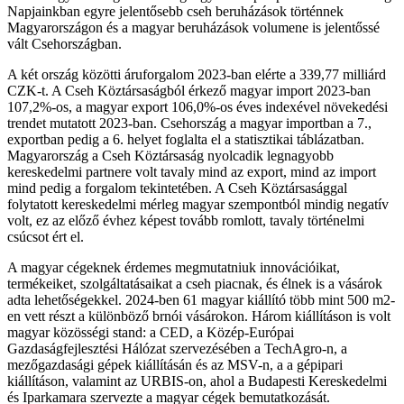
Napjainkban egyre jelentősebb cseh beruházások történnek
Magyarországon és a magyar beruházások volumene is jelentőssé
vált Csehországban.
A két ország közötti áruforgalom 2023-ban elérte a 339,77 milliárd
CZK-t. A Cseh Köztársaságból érkező magyar import 2023-ban
107,2%-os, a magyar export 106,0%-os éves indexével növekedési
trendet mutatott 2023-ban. Csehország a magyar importban a 7.,
exportban pedig a 6. helyet foglalta el a statisztikai táblázatban.
Magyarország a Cseh Köztársaság nyolcadik legnagyobb
kereskedelmi partnere volt tavaly mind az export, mind az import
mind pedig a forgalom tekintetében. A Cseh Köztársasággal
folytatott kereskedelmi mérleg magyar szempontból mindig negatív
volt, ez az előző évhez képest tovább romlott, tavaly történelmi
csúcsot ért el.
A magyar cégeknek érdemes megmutatniuk innovációikat,
termékeiket, szolgáltatásaikat a cseh piacnak, és élnek is a vásárok
adta lehetőségekkel. 2024-ben 61 magyar kiállító több mint 500 m2-
en vett részt a különböző brnói vásárokon. Három kiállításon is volt
magyar közösségi stand: a CED, a Közép-Európai
Gazdaságfejlesztési Hálózat szervezésében a TechAgro-n, a
mezőgazdasági gépek kiállításán és az MSV-n, a a gépipari
kiállításon, valamint az URBIS-on, ahol a Budapesti Kereskedelmi
és Iparkamara szervezte a magyar cégek bemutatkozását.