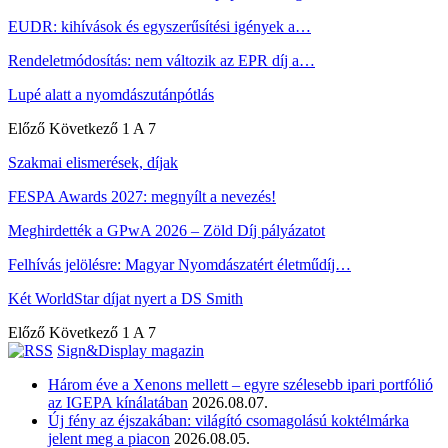
EUDR: kihívások és egyszerűsítési igények a…
Rendeletmódosítás: nem változik az EPR díj a…
Lupé alatt a nyomdászutánpótlás
Előző
Következő
1 A 7
Szakmai elismerések, díjak
FESPA Awards 2027: megnyílt a nevezés!
Meghirdették a GPwA 2026 – Zöld Díj pályázatot
Felhívás jelölésre: Magyar Nyomdászatért életműdíj…
Két WorldStar díjat nyert a DS Smith
Előző
Következő
1 A 7
Sign&Display magazin
Három éve a Xenons mellett – egyre szélesebb ipari portfólió
az IGEPA kínálatában
2026.08.07.
Új fény az éjszakában: világító csomagolású koktélmárka
jelent meg a piacon
2026.08.05.