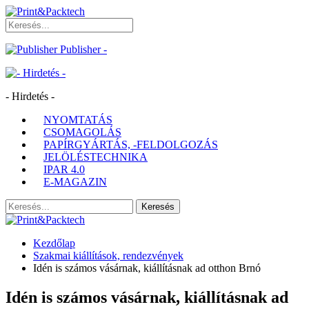
Publisher -
- Hirdetés -
NYOMTATÁS
CSOMAGOLÁS
PAPÍRGYÁRTÁS, -FELDOLGOZÁS
JELÖLÉSTECHNIKA
IPAR 4.0
E-MAGAZIN
Kezdőlap
Szakmai kiállítások, rendezvények
Idén is számos vásárnak, kiállításnak ad otthon Brnó
Idén is számos vásárnak, kiállításnak ad