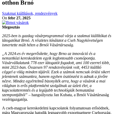
otthon Brnó
Szakmai kiállítások, rendezvények
On
febr 27, 2025
Megosztás
2025-ben is gazdag vásárprogrammal várja a szakmai kiállítókat és
látogatókat Brnó. A részletes kínálatot a Cseh Nagykövetségen
ismertette múlt héten a Brnói Vásártársaság.
„A 2024-es év megerősítette, hogy Brno az innováció és a
nemzetközi kereskedelem egyik legfontosabb csomópontja.
Vásárvállalatunk 778 ezer látogatót fogadott, ami 100 ezerrel több,
mint 2023-ban. Összesen 97 rendezvényünk volt, 4453 kiállító
céggel a világ minden tájáról. Ezek a számok nemcsak óriási sikert
jelentenek számunkra, hanem egyben ösztönzést is adnak a jövőre
nézve. Mindez egyértelmű bizonyíték arra, hogy a vásárok a mai
világban is erős platformként szolgálnak az üzleti élet, a
kapcsolatteremtés és a legújabb technológiák bemutatása
szempontjából”
– hangsúlyozta Jan Kubata, a Brnói Vásártársaság
vezérigazgatója.
A cseh-magyar kereskedelmi kapcsolatok folyamatosan erősödnek,
mára Magyarország hatodik legnagyobb exportpartnere Csehország.