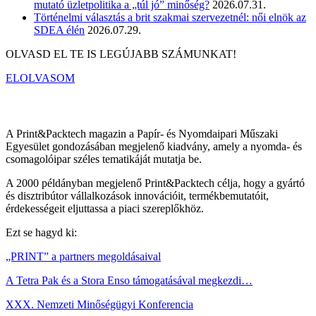
mutató üzletpolitika a „túl jó” minőség?
2026.07.31.
Történelmi választás a brit szakmai szervezetnél: női elnök az
SDEA élén
2026.07.29.
OLVASD EL TE IS LEGÚJABB SZÁMUNKAT!
ELOLVASOM
A Print&Packtech magazin a Papír- és Nyomdaipari Műszaki
Egyesület gondozásában megjelenő kiadvány, amely a nyomda- és
csomagolóipar széles tematikáját mutatja be.
A 2000 példányban megjelenő Print&Packtech célja, hogy a gyártó
és disztribútor vállalkozások innovációit, termékbemutatóit,
érdekességeit eljuttassa a piaci szereplőkhöz.
Ezt se hagyd ki:
„PRINT” a partners megoldásaival
A Tetra Pak és a Stora Enso támogatásával megkezdi…
XXX. Nemzeti Minőségügyi Konferencia