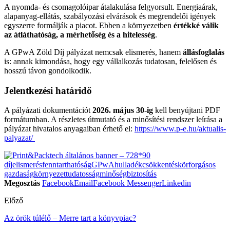
A nyomda- és csomagolóipar átalakulása felgyorsult. Energiaárak,
alapanyag-ellátás, szabályozási elvárások és megrendelői igények
egyszerre formálják a piacot. Ebben a környezetben
értékké válik
az átláthatóság, a mérhetőség és a hitelesség
.
A GPwA Zöld Díj pályázat nemcsak elismerés, hanem
állásfoglalás
is: annak kimondása, hogy egy vállalkozás tudatosan, felelősen és
hosszú távon gondolkodik.
Jelentkezési határidő
A pályázati dokumentációt
2026. május 30-ig
kell benyújtani PDF
formátumban. A részletes útmutató és a minősítési rendszer leírása a
pályázat hivatalos anyagaiban érhető el:
https://www.p-e.hu/aktualis-
palyazat/
díj
elismerés
fenntarthatóság
GPwA
hulladékcsökkentés
körforgásos
gazdaság
környezettudatosság
minőségbiztosítás
Megosztás
Facebook
Email
Facebook Messenger
Linkedin
Előző
Az örök túlélő – Merre tart a könyvpiac?