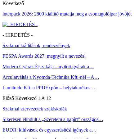
Következő
interpack 2026: 2800 kiállító mutatja meg a csomagolóipar jövőjét
- HIRDETÉS -
Szakmai kiállítások, rendezvények
FESPA Awards 2027: megnyílt a nevezés!
Modern Gyárak Éjszakája – nyitott gyárak a…
Arculatváltás a Nyomda-Technika Kft.-nél – A…
Lamitrade Kft. a PPDExpón – helytakarékos…
Előző
Következő
1 A 12
Szakmai szervezetek szakiskolák
Sikeresen elindult a „Szeretem a papírt” országos…
EUDR: kihívások és egyszerűsítési igények a…