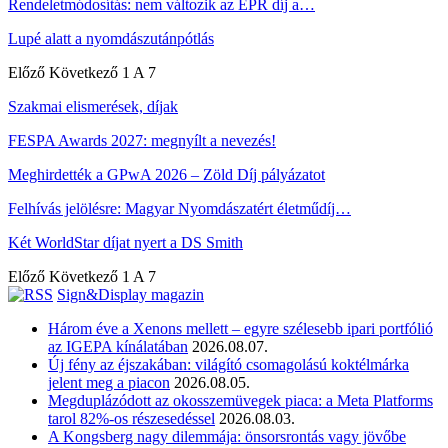
Rendeletmódosítás: nem változik az EPR díj a…
Lupé alatt a nyomdászutánpótlás
Előző
Következő
1 A 7
Szakmai elismerések, díjak
FESPA Awards 2027: megnyílt a nevezés!
Meghirdették a GPwA 2026 – Zöld Díj pályázatot
Felhívás jelölésre: Magyar Nyomdászatért életműdíj…
Két WorldStar díjat nyert a DS Smith
Előző
Következő
1 A 7
Sign&Display magazin
Három éve a Xenons mellett – egyre szélesebb ipari portfólió
az IGEPA kínálatában
2026.08.07.
Új fény az éjszakában: világító csomagolású koktélmárka
jelent meg a piacon
2026.08.05.
Megduplázódott az okosszemüvegek piaca: a Meta Platforms
tarol 82%-os részesedéssel
2026.08.03.
A Kongsberg nagy dilemmája: önsorsrontás vagy jövőbe