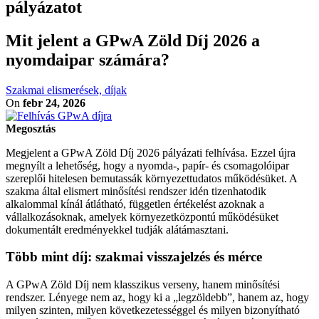
pályázatot
Mit jelent a GPwA Zöld Díj 2026 a
nyomdaipar számára?
Szakmai elismerések, díjak
On
febr 24, 2026
Megosztás
Megjelent a GPwA Zöld Díj 2026 pályázati felhívása. Ezzel újra
megnyílt a lehetőség, hogy a nyomda-, papír- és csomagolóipar
szereplői hitelesen bemutassák környezettudatos működésüket. A
szakma által elismert minősítési rendszer idén tizenhatodik
alkalommal kínál átlátható, független értékelést azoknak a
vállalkozásoknak, amelyek környezetközpontú működésüket
dokumentált eredményekkel tudják alátámasztani.
Több mint díj: szakmai visszajelzés és mérce
A GPwA Zöld Díj nem klasszikus verseny, hanem minősítési
rendszer. Lényege nem az, hogy ki a „legzöldebb”, hanem az, hogy
milyen szinten, milyen következetességgel és milyen bizonyítható