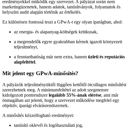
eredményekkel működik egy szervezet. A pályázat során nem
marketingüzenetek, hanem adatok, tanúsítványok, folyamatok és
helyszíni audit alapján történik az értékelés.
Ez különösen fontossá teszi a GPwA-t egy olyan iparágban, ahol:
az energia- és alapanyag-költségek kritikusak,
a megrendelők egyre gyakrabban kérnek igazolt környezeti
teljesítményt,
a fenntarthatóság már nem extra, hanem
üzleti és reputációs
alapfeltétel
.
Mit jelent egy GPwA-minősítés?
A pályázók teljesítményüktől függően kettőtől ötcsillagos minősítést
szerezhetnek meg. A minimumfeltétel az adott szegmensre
kidolgozott pontrendszer
legalább 55%-ának elérése
, ami már
önmagában azt jelenti, hogy a szervezet működése megfelel egy
objektív, iparági elvárásrendszernek.
A minősítés kézzelfogható eredményei:
tanúsító oklevél és logóhasználati jog,