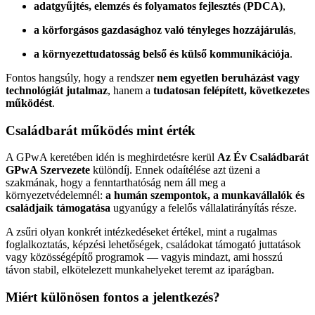
adatgyűjtés, elemzés és folyamatos fejlesztés (PDCA)
,
a körforgásos gazdasághoz való tényleges hozzájárulás
,
a környezettudatosság belső és külső kommunikációja
.
Fontos hangsúly, hogy a rendszer
nem egyetlen beruházást vagy
technológiát jutalmaz
, hanem a
tudatosan felépített, következetes
működést
.
Családbarát működés mint érték
A GPwA keretében idén is meghirdetésre kerül
Az Év Családbarát
GPwA Szervezete
különdíj. Ennek odaítélése azt üzeni a
szakmának, hogy a fenntarthatóság nem áll meg a
környezetvédelemnél:
a humán szempontok, a munkavállalók és
családjaik támogatása
ugyanúgy a felelős vállalatirányítás része.
A zsűri olyan konkrét intézkedéseket értékel, mint a rugalmas
foglalkoztatás, képzési lehetőségek, családokat támogató juttatások
vagy közösségépítő programok — vagyis mindazt, ami hosszú
távon stabil, elkötelezett munkahelyeket teremt az iparágban.
Miért különösen fontos a jelentkezés?