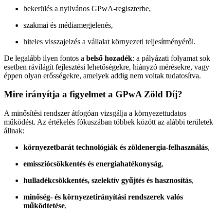
bekerülés a nyilvános GPwA-regiszterbe,
szakmai és médiamegjelenés,
hiteles visszajelzés a vállalat környezeti teljesítményéről.
De legalább ilyen fontos a
belső hozadék
: a pályázati folyamat sok
esetben rávilágít fejlesztési lehetőségekre, hiányzó mérésekre, vagy
éppen olyan erősségekre, amelyek addig nem voltak tudatosítva.
Mire irányítja a figyelmet a GPwA Zöld Díj?
A minősítési rendszer átfogóan vizsgálja a környezettudatos
működést. Az értékelés fókuszában többek között az alábbi területek
állnak:
környezetbarát technológiák és zöldenergia-felhasználás
,
emissziócsökkentés és energiahatékonyság
,
hulladékcsökkentés, szelektív gyűjtés és hasznosítás
,
minőség- és környezetirányítási rendszerek valós
működtetése
,