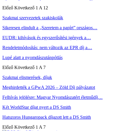
Előző
Következő
1 A 12
Szakmai szervezetek szakiskolák
Sikeresen elindult a „Szeretem a papírt” országos…
EUDR: kihívások és egyszerűsítési igények a…
Rendeletmódosítás: nem változik az EPR díj a…
Lupé alatt a nyomdászutánpótlás
Előző
Következő
1 A 7
Szakmai elismerések, díjak
Meghirdették a GPwA 2026 – Zöld Díj pályázatot
Felhívás jelölésre: Magyar Nyomdászatért életműdíj…
Két WorldStar díjat nyert a DS Smith
Hatszoros Hungaropack díjazott lett a DS Smith
Előző
Következő
1 A 7