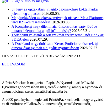
Sign&Display magazin
Új fény az éjszakában: világító csomagolású koktélmárka
jelent meg a piacon
2026.08.05.
Megduplázódott az okosszemüvegek piaca: a Meta Platforms
tarol 82%-os részesedéssel
2026.08.03.
A Kongsberg nagy dilemmája: önsorsrontás vagy jövőbe
mutató üzletpolitika a „túl jó” minőség?
2026.07.31.
Történelmi választás a brit szakmai szervezetnél: női elnök az
SDEA élén
2026.07.29.
A Dockland nagy dobása: a Xerox Proficio rendszerek új
dimenziókat nyitnak a digitális nyomtatásban
2026.07.27.
OLVASD EL TE IS LEGÚJABB SZÁMUNKAT!
ELOLVASOM
A Print&Packtech magazin a Papír- és Nyomdaipari Műszaki
Egyesület gondozásában megjelenő kiadvány, amely a nyomda- és
csomagolóipar széles tematikáját mutatja be.
A 2000 példányban megjelenő Print&Packtech célja, hogy a gyártó
és disztribútor vállalkozások innovációit, termékbemutatóit,