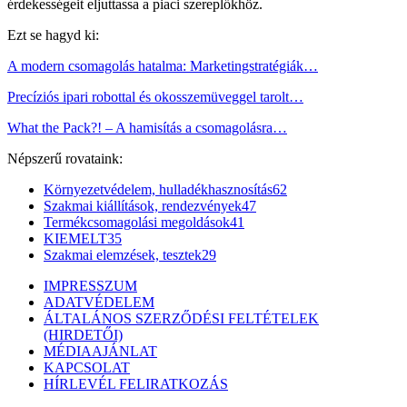
érdekességeit eljuttassa a piaci szereplőkhöz.
Ezt se hagyd ki:
A modern csomagolás hatalma: Marketingstratégiák…
Precíziós ipari robottal és okosszemüveggel tarolt…
What the Pack?! – A hamisítás a csomagolásra…
Népszerű rovataink:
Környezetvédelem, hulladékhasznosítás
62
Szakmai kiállítások, rendezvények
47
Termékcsomagolási megoldások
41
KIEMELT
35
Szakmai elemzések, tesztek
29
IMPRESSZUM
ADATVÉDELEM
ÁLTALÁNOS SZERZŐDÉSI FELTÉTELEK
(HIRDETŐI)
MÉDIAAJÁNLAT
KAPCSOLAT
HÍRLEVÉL FELIRATKOZÁS