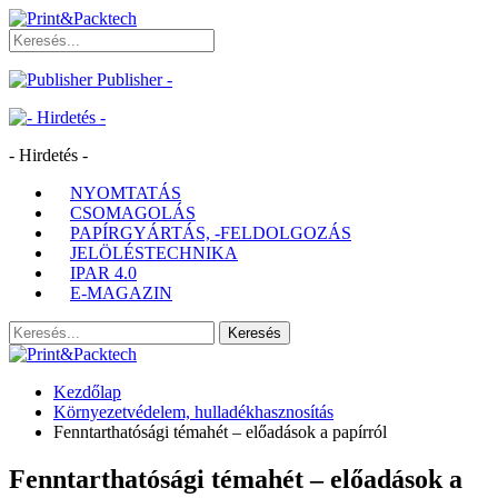
Publisher -
- Hirdetés -
NYOMTATÁS
CSOMAGOLÁS
PAPÍRGYÁRTÁS, -FELDOLGOZÁS
JELÖLÉSTECHNIKA
IPAR 4.0
E-MAGAZIN
Kezdőlap
Környezetvédelem, hulladékhasznosítás
Fenntarthatósági témahét – előadások a papírról
Fenntarthatósági témahét – előadások a