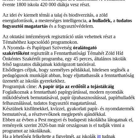
évente 1800 iskola 420 000 diákja vesz részt.
Az idei év kiemelt témái a talaj és biodiverzitás, a zöld
energiaforrások, a mesterséges intelligencia,
a hulladék,
a
tudatos
fogyasztói magatartás
és a fogyasztóvédelem.
Az oktatási intézmények regisztráció után vehetnek részt a
Témahéthez kapcsolódó programokon.
A Nyomda- és Papíripari Szövetség
óralátogató
szakértőként
regisztrált a Fenntarthatósági Témahét Zöld Híd
Önkéntes Szakértői programba, egy 45 perces, általános iskolák
felső tagozatos diákjainak kidolgozott tanórával.
Elsődleges céljuk, hogy személyes példákkal, hitelesen segítsék a
pedagógusok munkáját abban, hogy eljuttathassák a fenntarthatóság
üzenetét az iskolás gyerekekhez.
Programjuk címe:
A papír útja az erdőtől a tojástálcáig
Foglalkoznak a fenntartható papírgyártással, modern nyomdák
működésének bemutatásával, papír újrahasznosítással, papírhulladék
felhasználással, tudatos fogyasztói magatartással.
Készülnek kisfilmekkel, kvízzel, gyakorlati papír- és nyomdatermék
bemutatóval, a résztvevőknek meglepetés ajándékkal.
Ebben az évben a Pest megyei és budapesti iskolákba látogatnak el,
reményeik szerint 2026-ban már országosan is el tudják vinni a
programot az iskoláknak.
Ha a lehetőség felkeltette a figyelmét, az iskolák
itt
tudnak