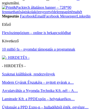
regisztrálni.
fenntarthatóság
iskola
környezetvédelem
papír
témahét
Megosztás
Facebook
Email
Facebook Messenger
Linkedin
Előző
Flexószimpózium – online is bekapcsolódhat
Következő
10 millió fa – nyomdai támogatás a programnak
- HIRDETÉS -
Szakmai kiállítások, rendezvények
Modern Gyárak Éjszakája – nyitott gyárak a…
Arculatváltás a Nyomda-Technika Kft.-nél – A…
Lamitrade Kft. a PPDExpón – helytakarékos…
Újdonság a PPD Expo-n – hulladékból érték, egyénre…