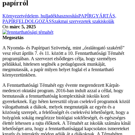
papírról
Környezetvédelem, hulladékhasznosítás
PAPÍRGYÁRTÁS,
PAPÍRFELDOLGOZÁS
Szakmai szervezetek szakiskolák
On
márc 5, 2025
Megosztás
A Nyomda- és Papíripari Szövetség, mint „óralátogató szakértő”
vesz részt április 7. és 11. között a 10. Fenntarthatósági Témahét
programjában. A szervezet elsődleges célja, hogy személyes
példákkal, hitelesen segítsék a pedagógusok munkáját,
megmutassák, a papír milyen helyet foglal el a fenntartható
környezetünkben.
A Fenntarthatósági Témahét egy évente megrendezett Kárpát-
medencei oktatási program. 2016-ban indult azzal a céllal, hogy
bemutassák a fenntarthatóság komplexitását iskolás korú
gyerekeknek. Egy héten keresztül olyan cselekvő programok közül
válogathatnak a diákok, melyek megmutatják az egyén és a
közösség szerepét, a felelősségét és cselekvési lehetőségeit, hogy a
bolygónk sokáig megőrizze biológiai sokféleségét, és egészséges
élettér lehessen a rajta élőknek. A Témahét az iskolák számára kínál
lehetőséget arra, hogy
a fenntarthatósággal
kapcsolatos ismereteket
kreatív és interaktív módon adják át
a diákoknak.
A Témahéten