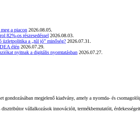
t meg a piacon
2026.08.05.
rol 82%-os részesedéssel
2026.08.03.
üzletpolitika a „túl jó” minőség?
2026.07.31.
 SDEA élén
2026.07.29.
iókat nyitnak a digitális nyomtatásban
2026.07.27.
t gondozásában megjelenő kiadvány, amely a nyomda- és csomagolóipar
sztribútor vállalkozások innovációit, termékbemutatóit, érdekességeit 