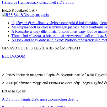
Hatszoros Hungaropack díjazott lett a DS Smith
Előző
Következő
1 A 7
Sign&Display magazin
Új fény az éjszakában: világító csomagolású koktélmárka jelen
Megduplázódott az okosszemüvegek piaca: a Meta Platforms ta
A Kongsberg nagy dilemmája: önsorsrontás vagy jövőbe mutató 
Történelmi választás a brit szakmai szervezetnél: női elnök az
A Dockland nagy dobása: a Xerox Proficio rendszerek új dimenz
OLVASD EL TE IS LEGÚJABB SZÁMUNKAT!
ELOLVASOM
A Print&Packtech magazin a Papír- és Nyomdaipari Műszaki Egyesüle
A 2000 példányban megjelenő Print&Packtech célja, hogy a gyártó és di
Ezt se hagyd ki:
A DS Smith fenntartható ipari csomagolása díjat…