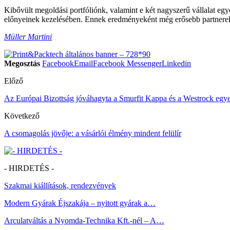
Kibővült megoldási portfóliónk, valamint e két nagyszerű vállalat eg
előnyeinek kezelésében. Ennek eredményeként még erősebb partnerek
Müller Martini
Megosztás
Facebook
Email
Facebook Messenger
Linkedin
Előző
Az Európai Bizottság jóváhagyta a Smurfit Kappa és a Westrock egye
Következő
A csomagolás jövője: a vásárlói élmény mindent felülír
- HIRDETÉS -
Szakmai kiállítások, rendezvények
Modern Gyárak Éjszakája – nyitott gyárak a…
Arculatváltás a Nyomda-Technika Kft.-nél – A…