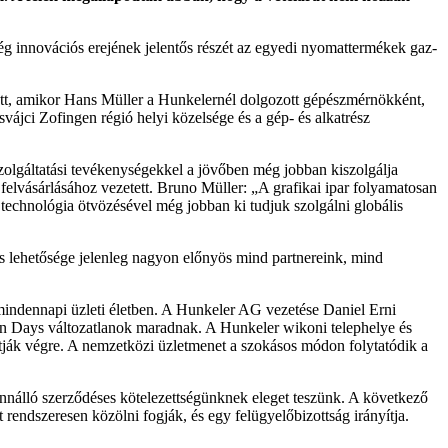
g innovációs erejének jelentős részét az egyedi nyomattermékek gaz­
tt, amikor Hans Mül­ler a Hunkelernél dolgozott gépészmérnökként,
vájci Zofingen régió helyi közelsége és a gép- és alkatrész
szolgáltatási tevé­kenységekkel a jövőben még jobban kiszolgálja
 felvásárlásához vezetett. Bruno Müller: „A grafikai ipar folyamatosan
a technológia ötvözésével még jobban ki tudjuk szolgálni globális
ás lehetősége jelenleg nagyon előnyös mind partnereink, mind
mindennapi üzleti életben. A Hunkeler AG vezetése Daniel Erni
ion Days változatlanok ma­radnak. A Hunkeler wikoni telephelye és
jtják végre. A nemzetközi üzletmenet a szokásos módon folytatódik a
nnálló szerződéses kötelezettségünknek eleget teszünk. A kö­vetkező
rendszeresen közölni fogják, és egy felügyelőbizottság irányítja.