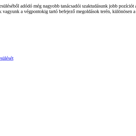
yesüléséből adódó még nagyobb tanácsadói szaktudásunk jobb pozíciót ad 
 vagyunk a végpontokig tartó befejező megoldások terén, különösen 
sülését