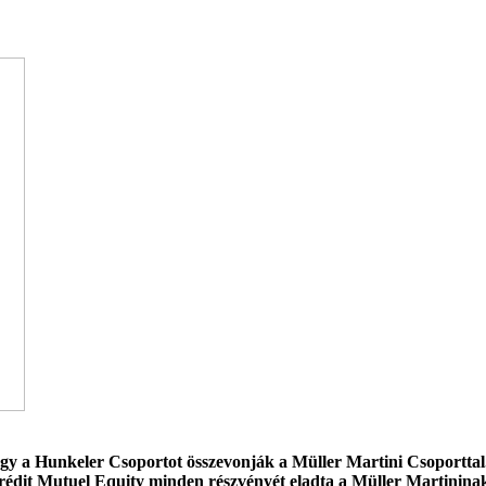
ogy a Hunkeler Csoportot összevonják a Müller Martini Csoportta
a Crédit Mutuel Equity minden részvényét eladta a Müller Martinin