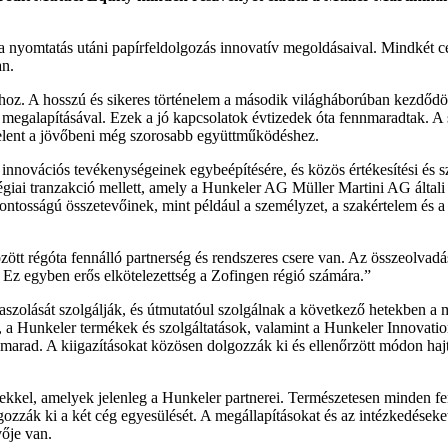
 nyomtatás utáni papírfeldolgozás innovatív megoldásaival. Mindkét cé
an.
hoz. A hosszú és sikeres történelem a második világháborúban kezdődö
 megalapításával. Ezek a jó kapcsolatok évtizedek óta fennmaradtak. A s
 jelent a jövőbeni még szorosabb együttműködéshez.
 innovációs tevékenységeinek egybe­építésére, és közös értékesítési és 
atégiai tranzakció mellett, amely a Hunkeler AG Müller Martini AG általi
csfon­tosságú összetevőinek, mint például a személyzet, a szakértelem és 
ött régóta fennálló partnerség és rendsze­res csere van. Az összeolvad
. Ez egyben erős elkötelezettség a Zofingen régió számára.”
zolását szolgálják, és útmutatóul szolgálnak a következő hetekben a 
év, a Hunkeler termékek és szolgáltatások, valamint a Hunkeler Innovat
marad. A kiigazításokat közösen dolgozzák ki és elle­nőrzött módon ha
gekkel, amelyek jelenleg a Hunkeler partnerei. Természetesen minden fe
zzák ki a két cég egyesülését. A megállapításokat és az intézkedéseket 
ője van.