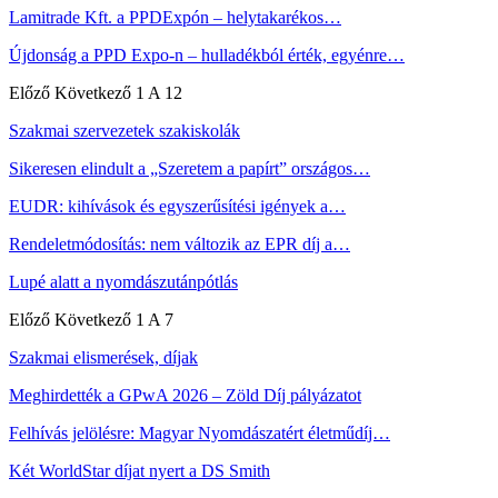
Lamitrade Kft. a PPDExpón – helytakarékos…
Újdonság a PPD Expo-n – hulladékból érték, egyénre…
Előző
Következő
1 A 12
Szakmai szervezetek szakiskolák
Sikeresen elindult a „Szeretem a papírt” országos…
EUDR: kihívások és egyszerűsítési igények a…
Rendeletmódosítás: nem változik az EPR díj a…
Lupé alatt a nyomdászutánpótlás
Előző
Következő
1 A 7
Szakmai elismerések, díjak
Meghirdették a GPwA 2026 – Zöld Díj pályázatot
Felhívás jelölésre: Magyar Nyomdászatért életműdíj…
Két WorldStar díjat nyert a DS Smith