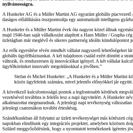
nyilvánosságra.
A Hunkeler AG és a Müller Martini AG egyaránt globális piacvezető a
daságos előállítására összpontosítja egy automatizált intelligens gyárb
A Hunkeler és a Müller Martini évek óta nagyon közel állnak egymás
majd 1946-ban saját vállalkozást alapított a Hans Müller / Grapha cég
üzletágban már meglévő és sikeres partnerség ideális kiindulópontot
Az erők egyesítése révén mindkét vállalat nagyszerű lehetőségeket lát
globális ügyfélbázisunkat. A két tulajdonos család ezért döntött a str
változik, és rend­szeresen új innovációkat igényel. A két vállalat kul
ügyfélkörünket innovatív megoldásokkal a jövőben.”
Stefan és Michel Hunkeler: „A Hunkeler és a Müller Martini köz
közös ügyfe­leink számára, mivel jelentős előnyökkel jár együtt
A következő kulcsfontosságú pontok a legfontosabb kérdések megválas
vezetésével továbbra is felelős lesz a napi ügyvitelért. A Hunkeler n
alkalmazottai megmaradnak. A jelenlegi napi tevékenység változatlan 
jelenlegi csatornákon további értesítésig.
Szándékunkban áll folytatni az üzleti tevékenységet más kötészeti cé
napokban elindítunk egy integrációs projektet, amelyben közösen dolgo
Szilárd meggyőződésünk, hogy a nyomtatott termékeknek ígéretes jöv