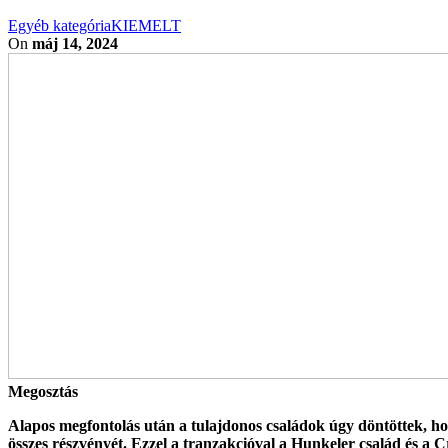
Egyéb kategória
KIEMELT
On
máj 14, 2024
Megosztás
Alapos megfontolás után a tulajdonos családok úgy döntöttek, h
összes részvényét. Ezzel a tranzak­cióval a Hunkeler család és 