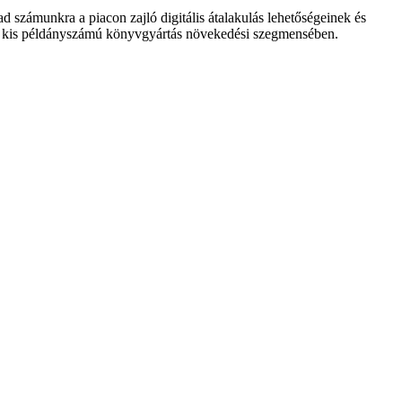
számunkra a piacon zajló digitális átalakulás lehetősége­inek és
a kis példányszá­mú könyvgyártás növekedési szegmensében.