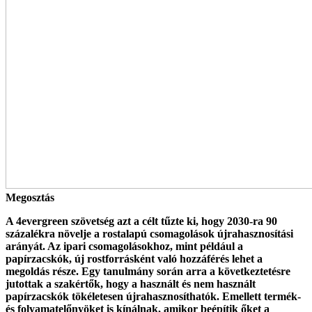
Megosztás
A 4evergreen szövetség azt a célt tűzte ki, hogy 2030-ra 90
százalékra növelje a rostalapú csomagolások újrahasznosítási
arányát. Az ipari csomagolásokhoz, mint például a
papírzacskók, új rostforrásként való hozzáférés lehet a
megoldás része. Egy tanulmány során arra a következtetésre
jutottak a szakértők, hogy a használt és nem használt
papírzacskók tökéletesen újrahasznosíthatók. Emellett termék-
és folyamatelőnyöket is kínálnak, amikor beépítik őket a