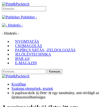
Publisher -
- Hirdetés -
NYOMTATÁS
CSOMAGOLÁS
PAPÍRGYÁRTÁS, -FELDOLGOZÁS
JELÖLÉSTECHNIKA
IPAR 4.0
E-MAGAZIN
Kezdőlap
Szakmai elemzések, tesztek
A papírzacskók új élete: itt egy tanulmány, ami rávilágít az
újrahasznosíthatóságra