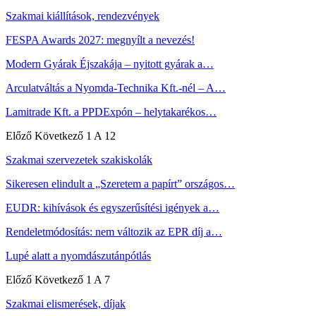
Szakmai kiállítások, rendezvények
FESPA Awards 2027: megnyílt a nevezés!
Modern Gyárak Éjszakája – nyitott gyárak a…
Arculatváltás a Nyomda-Technika Kft.-nél – A…
Lamitrade Kft. a PPDExpón – helytakarékos…
Előző
Következő
1 A 12
Szakmai szervezetek szakiskolák
Sikeresen elindult a „Szeretem a papírt” országos…
EUDR: kihívások és egyszerűsítési igények a…
Rendeletmódosítás: nem változik az EPR díj a…
Lupé alatt a nyomdászutánpótlás
Előző
Következő
1 A 7
Szakmai elismerések, díjak