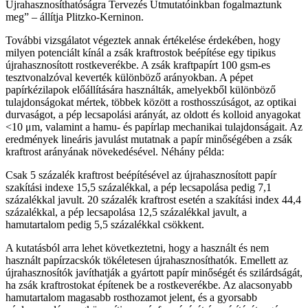
Újrahasznosíthatóságra Tervezés Útmutatóinkban fogalmaztunk
meg” – állítja Plitzko-Kerninon.
További vizsgálatot végeztek annak értékelése érdekében, hogy
milyen potenciált kínál a zsák kraftrostok beépítése egy tipikus
újrahasznosított rostkeverékbe. A zsák kraftpapírt 100 gsm-es
tesztvonalzóval keverték különböző arányokban. A pépet
papírkézilapok előállítására használták, amelyekből különböző
tulajdonságokat mértek, többek között a rosthosszúságot, az optikai
durvaságot, a pép lecsapolási arányát, az oldott és kolloid anyagokat
<10 μm, valamint a hamu- és papírlap mechanikai tulajdonságait. Az
eredmények lineáris javulást mutatnak a papír minőségében a zsák
kraftrost arányának növekedésével. Néhány példa:
Csak 5 százalék kraftrost beépítésével az újrahasznosított papír
szakítási indexe 15,5 százalékkal, a pép lecsapolása pedig 7,1
százalékkal javult. 20 százalék kraftrost esetén a szakítási index 44,4
százalékkal, a pép lecsapolása 12,5 százalékkal javult, a
hamutartalom pedig 5,5 százalékkal csökkent.
A kutatásból arra lehet következtetni, hogy a használt és nem
használt papírzacskók tökéletesen újrahasznosíthatók. Emellett az
újrahasznosítók javíthatják a gyártott papír minőségét és szilárdságát,
ha zsák kraftrostokat építenek be a rostkeverékbe. Az alacsonyabb
hamutartalom magasabb rosthozamot jelent, és a gyorsabb