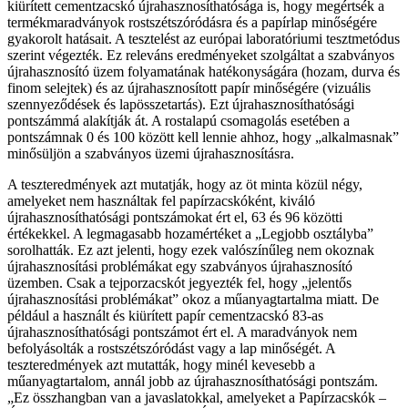
kiürített cementzacskó újrahasznosíthatósága is, hogy megértsék a
termékmaradványok rostszétszóródásra és a papírlap minőségére
gyakorolt hatásait. A tesztelést az európai laboratóriumi tesztmetódus
szerint végezték. Ez releváns eredményeket szolgáltat a szabványos
újrahasznosító üzem folyamatának hatékonyságára (hozam, durva és
finom selejtek) és az újrahasznosított papír minőségére (vizuális
szennyeződések és lapösszetartás). Ezt újrahasznosíthatósági
pontszámmá alakítják át. A rostalapú csomagolás esetében a
pontszámnak 0 és 100 között kell lennie ahhoz, hogy „alkalmasnak”
minősüljön a szabványos üzemi újrahasznosításra.
A teszteredmények azt mutatják, hogy az öt minta közül négy,
amelyeket nem használtak fel papírzacskóként, kiváló
újrahasznosíthatósági pontszámokat ért el, 63 és 96 közötti
értékekkel. A legmagasabb hozamértéket a „Legjobb osztályba”
sorolhatták. Ez azt jelenti, hogy ezek valószínűleg nem okoznak
újrahasznosítási problémákat egy szabványos újrahasznosító
üzemben. Csak a tejporzacskót jegyezték fel, hogy „jelentős
újrahasznosítási problémákat” okoz a műanyagtartalma miatt. De
például a használt és kiürített papír cementzacskó 83-as
újrahasznosíthatósági pontszámot ért el. A maradványok nem
befolyásolták a rostszétszóródást vagy a lap minőségét. A
teszteredmények azt mutatták, hogy minél kevesebb a
műanyagtartalom, annál jobb az újrahasznosíthatósági pontszám.
„Ez összhangban van a javaslatokkal, amelyeket a Papírzacskók –