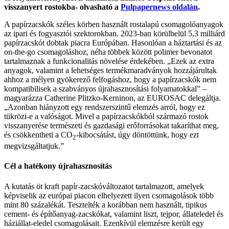
visszanyert rostokba- olvasható a
Pulpapernews oldalán
.
A papírzacskók széles körben használt rostalapú csomagolóanyagok
az ipari és fogyasztói szektorokban. 2023-ban körülbelül 5,3 milliárd
papírzacskót dobtak piacra Európában. Hasonlóan a háztartási és az
on-the-go csomagoláshoz, néha többek között polimer bevonatot
tartalmaznak a funkcionalitás növelése érdekében. „Ezek az extra
anyagok, valamint a lehetséges termékmaradványok hozzájárultak
ahhoz a mélyen gyökerező felfogáshoz, hogy a papírzacskók nem
kompatibilisek a szabványos újrahasznosítási folyamatokkal” –
magyarázza Catherine Plitzko-Kerninon, az EUROSAC delegáltja.
„Azonban hiányzott egy rendszerszintű elemzés arról, hogy ez
tükrözi-e a valóságot. Mivel a papírzacskókból származó rostok
visszanyerése természeti és gazdasági erőforrásokat takaríthat meg,
és csökkentheti a CO
-kibocsátást, úgy döntöttünk, hogy ezt
2
megvizsgáltatjuk.”
Cél a hatékony újrahasznosítás
A kutatás öt kraft papír-zacskóváltozatot tartalmazott, amelyek
képviselik az európai piacon elhelyezett ilyen csomagolások több
mint 80 százalékát. Tesztelték a korábban nem használt, tipikus
cement- és építőanyag-zacskókat, valamint liszt, tejpor, állateledel és
háziállat-eledel csomagolásait. Ezenkívül elemzésre került egy