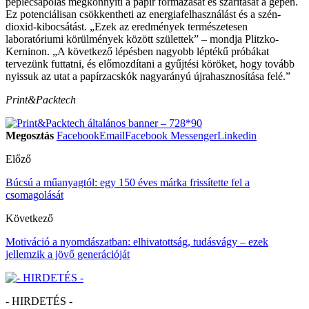
péplecsapolás megkönnyíti a papír formázását és szárítását a gépen.
Ez potenciálisan csökkentheti az energiafelhasználást és a szén-
dioxid-kibocsátást. „Ezek az eredmények természetesen
laboratóriumi körülmények között születtek” – mondja Plitzko-
Kerninon. „A következő lépésben nagyobb léptékű próbákat
tervezünk futtatni, és előmozdítani a gyűjtési köröket, hogy tovább
nyissuk az utat a papírzacskók nagyarányú újrahasznosítása felé.”
Print&Packtech
Megosztás
Facebook
Email
Facebook Messenger
Linkedin
Előző
Búcsú a műanyagtól: egy 150 éves márka frissítette fel a
csomagolását
Következő
Motiváció a nyomdászatban: elhivatottság, tudásvágy – ezek
jellemzik a jövő generációját
- HIRDETÉS -