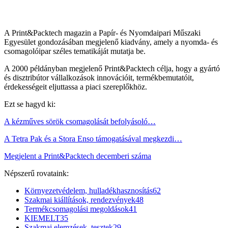
A Print&Packtech magazin a Papír- és Nyomdaipari Műszaki
Egyesület gondozásában megjelenő kiadvány, amely a nyomda- és
csomagolóipar széles tematikáját mutatja be.
A 2000 példányban megjelenő Print&Packtech célja, hogy a gyártó
és disztribútor vállalkozások innovációit, termékbemutatóit,
érdekességeit eljuttassa a piaci szereplőkhöz.
Ezt se hagyd ki:
A kézműves sörök csomagolását befolyásoló…
A Tetra Pak és a Stora Enso támogatásával megkezdi…
Megjelent a Print&Packtech decemberi száma
Népszerű rovataink:
Környezetvédelem, hulladékhasznosítás
62
Szakmai kiállítások, rendezvények
48
Termékcsomagolási megoldások
41
KIEMELT
35
Szakmai elemzések, tesztek
29