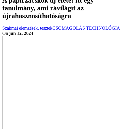
A papírzacskók új élete: itt egy
tanulmány, ami rávilágít az
újrahasznosíthatóságra
Szakmai elemzések, tesztek
CSOMAGOLÁS TECHNOLÓGIA
On
jún 12, 2024