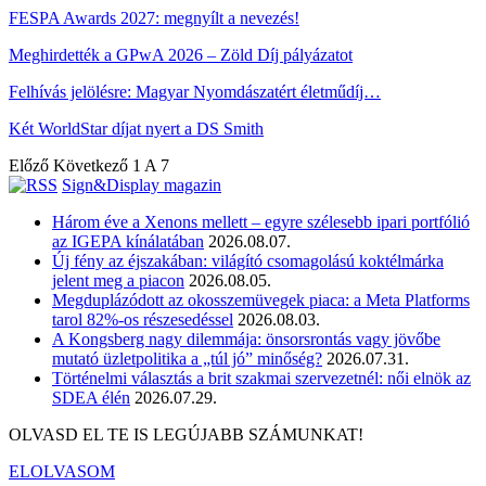
FESPA Awards 2027: megnyílt a nevezés!
Meghirdették a GPwA 2026 – Zöld Díj pályázatot
Felhívás jelölésre: Magyar Nyomdászatért életműdíj…
Két WorldStar díjat nyert a DS Smith
Előző
Következő
1 A 7
Sign&Display magazin
Három éve a Xenons mellett – egyre szélesebb ipari portfólió
az IGEPA kínálatában
2026.08.07.
Új fény az éjszakában: világító csomagolású koktélmárka
jelent meg a piacon
2026.08.05.
Megduplázódott az okosszemüvegek piaca: a Meta Platforms
tarol 82%-os részesedéssel
2026.08.03.
A Kongsberg nagy dilemmája: önsorsrontás vagy jövőbe
mutató üzletpolitika a „túl jó” minőség?
2026.07.31.
Történelmi választás a brit szakmai szervezetnél: női elnök az
SDEA élén
2026.07.29.
OLVASD EL TE IS LEGÚJABB SZÁMUNKAT!
ELOLVASOM