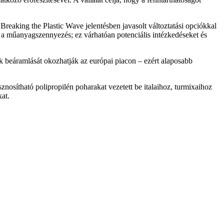
Breaking the Plastic Wave jelentésben javasolt változtatási opciókkal
 a műanyagszennyezés; ez várhatóan potenciális intézkedéseket és
 beáramlását okozhatják az európai piacon – ezért alaposabb
nosítható polipropilén poharakat vezetett be italaihoz, turmixaihoz
at.