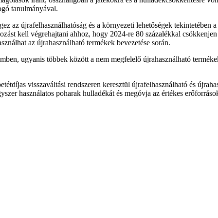
fogó tanulmányával.
z az újrafelhasználhatóság és a környezeti lehetőségek tekintetében a 
ozást kell végrehajtani ahhoz, hogy 2024-re 80 százalékkal csökkenjen
asználhat az újrahasználható termékek bevezetése során.
emben, ugyanis többek között a nem megfelelő újrahasználható termékek
díjas visszaváltási rendszeren keresztül újrafelhasználható és újrahasz
gyszer használatos poharak hulladékát és megóvja az értékes erőforrások