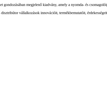
t gondozásában megjelenő kiadvány, amely a nyomda- és csomagolóipar
sztribútor vállalkozások innovációit, termékbemutatóit, érdekességeit 