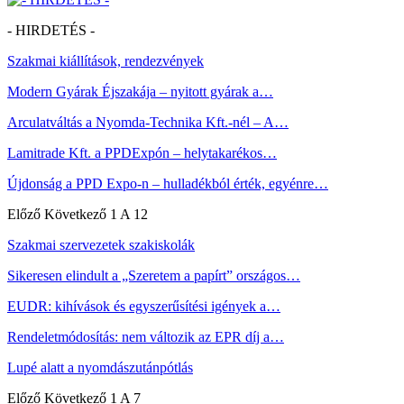
- HIRDETÉS -
Szakmai kiállítások, rendezvények
Modern Gyárak Éjszakája – nyitott gyárak a…
Arculatváltás a Nyomda-Technika Kft.-nél – A…
Lamitrade Kft. a PPDExpón – helytakarékos…
Újdonság a PPD Expo-n – hulladékból érték, egyénre…
Előző
Következő
1 A 12
Szakmai szervezetek szakiskolák
Sikeresen elindult a „Szeretem a papírt” országos…
EUDR: kihívások és egyszerűsítési igények a…
Rendeletmódosítás: nem változik az EPR díj a…
Lupé alatt a nyomdászutánpótlás
Előző
Következő
1 A 7