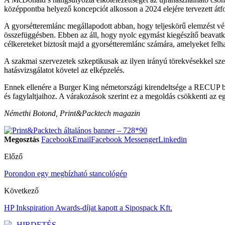
középpontba helyező koncepciót alkosson a 2024 elejére tervezett át
A gyorsétteremlánc megállapodott abban, hogy teljeskörű elemzést vége
összefüggésben. Ebben az áll, hogy nyolc egymást kiegészítő beavatk
célkereteket biztosít majd a gyorsétteremlánc számára, amelyeket felh
A szakmai szervezetek szkeptikusak az ilyen irányú törekvésekkel sz
hatásvizsgálatot követel az elképzelés.
Ennek ellenére a Burger King németországi kirendeltsége a RECUP betét
és fagylaltjaihoz. A várakozások szerint ez a megoldás csökkenti az e
Némethi Botond, Print&Packtech magazin
Megosztás
Facebook
Email
Facebook Messenger
Linkedin
Előző
Porondon egy megbízható stancológép
Következő
HP Inkspiration Awards-díjat kapott a Sipospack Kft.