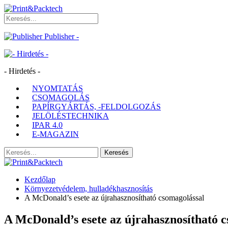
Publisher -
- Hirdetés -
NYOMTATÁS
CSOMAGOLÁS
PAPÍRGYÁRTÁS, -FELDOLGOZÁS
JELÖLÉSTECHNIKA
IPAR 4.0
E-MAGAZIN
Kezdőlap
Környezetvédelem, hulladékhasznosítás
A McDonald’s esete az újrahasznosítható csomagolással
A McDonald’s esete az újrahasznosítható 