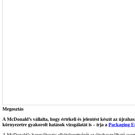
Megosztás
A McDonald’s vállalta, hogy értékeli és jelentést készít az újraha
környezetre gyakorolt hatások vizsgálatát is – írja a
Packaging E
A McDonald’s hangsúlyozta elkötelezettségét az újrahasználható csoma