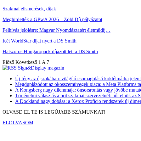
Szakmai elismerések, díjak
Meghirdették a GPwA 2026 – Zöld Díj pályázatot
Felhívás jelölésre: Magyar Nyomdászatért életműdíj…
Két WorldStar díjat nyert a DS Smith
Hatszoros Hungaropack díjazott lett a DS Smith
Előző
Következő
1 A 7
Sign&Display magazin
Új fény az éjszakában: világító csomagolású koktélmárka jelen
Megduplázódott az okosszemüvegek piaca: a Meta Platforms ta
A Kongsberg nagy dilemmája: önsorsrontás vagy jövőbe mutató 
Történelmi választás a brit szakmai szervezetnél: női elnök az
A Dockland nagy dobása: a Xerox Proficio rendszerek új dimenz
OLVASD EL TE IS LEGÚJABB SZÁMUNKAT!
ELOLVASOM