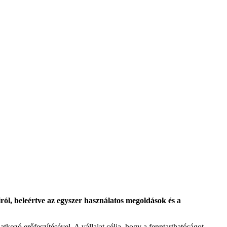
iról, beleértve az egyszer használatos megoldások és a
ozó erőfeszítésével. A vállalat célja, hogy a fenntarthatóságot