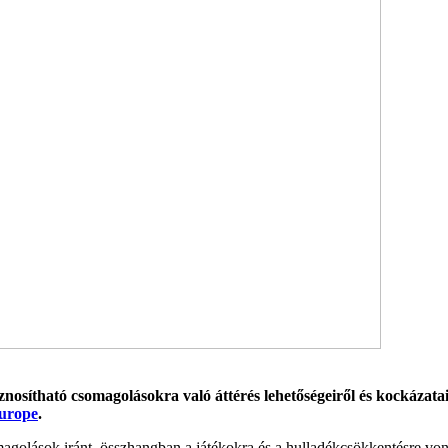
sznosítható csomagolásokra való áttérés lehetőségeiről és kockázata
urope
.
golások iránt, összhangban a játékokra és a hulladékcsökkentésre vonatk