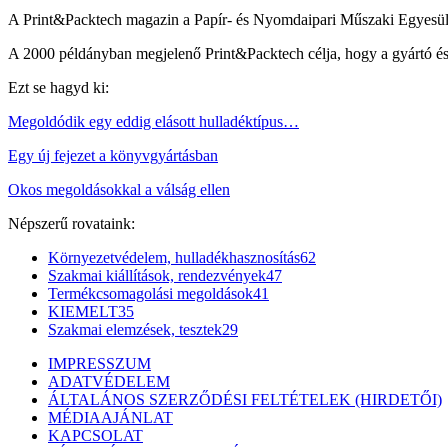
A Print&Packtech magazin a Papír- és Nyomdaipari Műszaki Egyesüle
A 2000 példányban megjelenő Print&Packtech célja, hogy a gyártó és di
Ezt se hagyd ki:
Megoldódik egy eddig elásott hulladéktípus…
Egy új fejezet a könyvgyártásban
Okos megoldásokkal a válság ellen
Népszerű rovataink:
Környezetvédelem, hulladékhasznosítás
62
Szakmai kiállítások, rendezvények
47
Termékcsomagolási megoldások
41
KIEMELT
35
Szakmai elemzések, tesztek
29
IMPRESSZUM
ADATVÉDELEM
ÁLTALÁNOS SZERZŐDÉSI FELTÉTELEK (HIRDETŐI)
MÉDIAAJÁNLAT
KAPCSOLAT