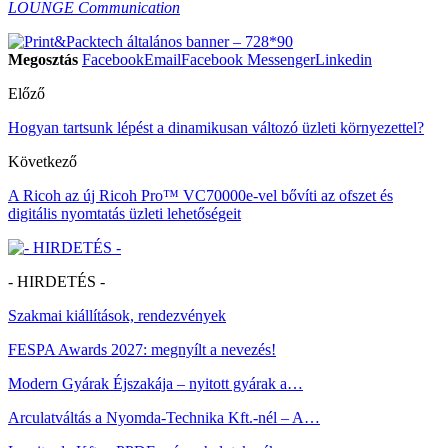
LOUNGE Communication
Megosztás
Facebook
Email
Facebook Messenger
Linkedin
Előző
Hogyan tartsunk lépést a dinamikusan változó üzleti környezettel?
Következő
A Ricoh az új Ricoh Pro™ VC70000e-vel bővíti az ofszet és
digitális nyomtatás üzleti lehetőségeit
- HIRDETÉS -
Szakmai kiállítások, rendezvények
FESPA Awards 2027: megnyílt a nevezés!
Modern Gyárak Éjszakája – nyitott gyárak a…
Arculatváltás a Nyomda-Technika Kft.-nél – A…