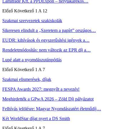
Lamitrade Kft. a PPDExpón – helytakarékos…
Előző
Következő
1 A 12
Szakmai szervezetek szakiskolák
Sikeresen elindult a „Szeretem a papírt” országos…
EUDR: kihívások és egyszerűsítési igények a…
Rendeletmódosítás: nem változik az EPR díj a…
Lupé alatt a nyomdászutánpótlás
Előző
Következő
1 A 7
Szakmai elismerések, díjak
FESPA Awards 2027: megnyílt a nevezés!
Meghirdették a GPwA 2026 – Zöld Díj pályázatot
Felhívás jelölésre: Magyar Nyomdászatért életműdíj…
Két WorldStar díjat nyert a DS Smith
Előző
Következő
1 A 7