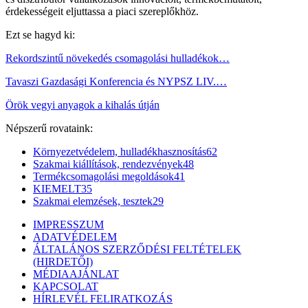
érdekességeit eljuttassa a piaci szereplőkhöz.
Ezt se hagyd ki:
Rekordszintű növekedés csomagolási hulladékok…
Tavaszi Gazdasági Konferencia és NYPSZ LIV.…
Örök vegyi anyagok a kihalás útján
Népszerű rovataink:
Környezetvédelem, hulladékhasznosítás
62
Szakmai kiállítások, rendezvények
48
Termékcsomagolási megoldások
41
KIEMELT
35
Szakmai elemzések, tesztek
29
IMPRESSZUM
ADATVÉDELEM
ÁLTALÁNOS SZERZŐDÉSI FELTÉTELEK
(HIRDETŐI)
MÉDIAAJÁNLAT
KAPCSOLAT
HÍRLEVÉL FELIRATKOZÁS