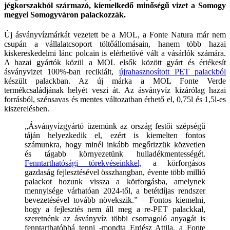
jégkorszakból származó, kiemelkedő minőségű vizet a Somogy
megyei Somogyváron palackozzák.
Új ásványvízmárkát vezetett be a MOL, a Fonte Natura már nem
csupán a vállalatcsoport töltőállomásain, hanem több hazai
kiskereskedelmi lánc polcain is elérhetővé vált a vásárlók számára.
A hazai gyártók közül a MOL elsők között gyárt és értékesít
ásványvizet 100%-ban reciklált,
újrahasznosított PET palackból
készült palackban. Az új márka a MOL Fonte Verde
termékcsaládjának helyét veszi át. Az ásványvíz kizárólag hazai
forrásból, szénsavas és mentes változatban érhető el, 0,75l és 1,5l-es
kiszerelésben.
„Ásványvízgyártó üzemünk az ország festői szépségű
táján helyezkedik el, ezért is kiemelten fontos
számunkra, hogy minél inkább megőrizzük közvetlen
és tágabb környezetünk hulladékmentességét.
Fenntarthatósági törekvéseinkkel,
a körforgásos
gazdaság fejlesztésével összhangban, évente több millió
palackot hozunk vissza a körforgásba, amelynek
mennyisége várhatóan 2024-től, a betétdíjas rendszer
bevezetésével tovább növekszik.” – Fontos kiemelni,
hogy a fejlesztés nem áll meg a re-PET palackkal,
szeretnénk az ásványvíz többi csomagoló anyagát is
fenntarthatóbbá tenni -mondta Erdész Attila, a Fonte