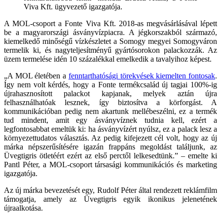
Viva Kft. ügyvezető igazgatója.
A MOL-csoport a Fonte Viva Kft. 2018-as megvásárlásával lépett
be a magyarországi ásványvízpiacra. A jégkorszakból származó,
kiemelkedő minőségű vízkészletet a Somogy megyei Somogyváron
termelik ki, és nagyteljesítményű gyártósorokon palackozzák. Az
üzem termelése idén 10 százalékkal emelkedik a tavalyihoz képest.
„A MOL életében a
fenntarthatósági törekvések kiemelten fontosak
.
Így nem volt kérdés, hogy a Fonte termékcsalád új tagjai 100%-ig
újrahasznosított palackot kapjanak, melyek aztán újra
felhasználhatóak lesznek, így biztosítva a körforgást. A
kommunikációban pedig nem akartunk mellébeszélni, ez a termék
tud mindent, amit egy ásványvíznek tudnia kell, ezért a
legfontosabbat emeltük ki: ha ásványvízért nyúlsz, ez a palack lesz a
környezettudatos választás. Az pedig kifejezett cél volt, hogy az új
márka népszerűsítésére igazán frappáns megoldást találjunk, az
Üvegtigris ötletéért ezért az első perctől lelkesedtünk.” – emelte ki
Pantl Péter, a MOL-csoport társasági kommunikációs és marketing
igazgatója.
Az új márka bevezetését egy, Rudolf Péter által rendezett reklámfilm
támogatja, amely az Üvegtigris egyik ikonikus jelenetének
újraalkotása.