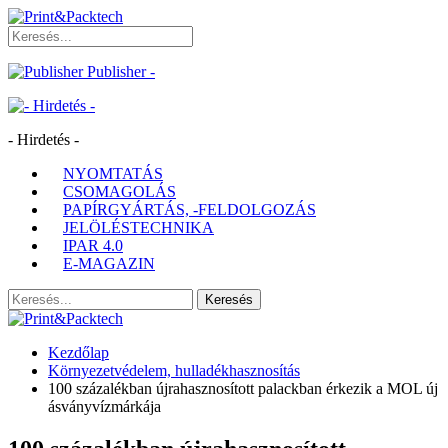
Publisher -
- Hirdetés -
NYOMTATÁS
CSOMAGOLÁS
PAPÍRGYÁRTÁS, -FELDOLGOZÁS
JELÖLÉSTECHNIKA
IPAR 4.0
E-MAGAZIN
Kezdőlap
Környezetvédelem, hulladékhasznosítás
100 százalékban újrahasznosított palackban érkezik a MOL új
ásványvízmárkája