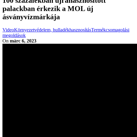
100 százalékban újrahasznosított
palackban érkezik a MOL új
ásványvízmárkája
Video
Környezetvédelem, hulladékhasznosítás
Termékcsomagolási
megoldások
On
márc 6, 2023