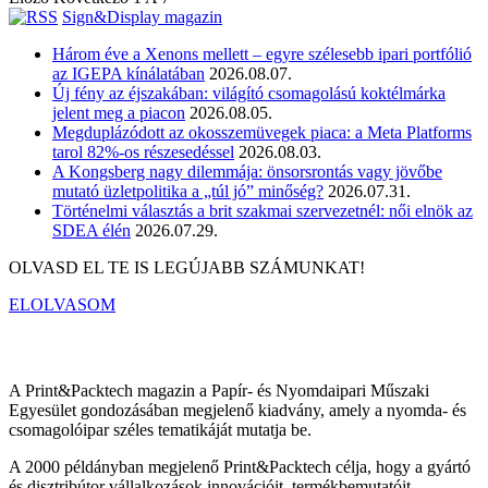
Sign&Display magazin
Három éve a Xenons mellett – egyre szélesebb ipari portfólió
az IGEPA kínálatában
2026.08.07.
Új fény az éjszakában: világító csomagolású koktélmárka
jelent meg a piacon
2026.08.05.
Megduplázódott az okosszemüvegek piaca: a Meta Platforms
tarol 82%-os részesedéssel
2026.08.03.
A Kongsberg nagy dilemmája: önsorsrontás vagy jövőbe
mutató üzletpolitika a „túl jó” minőség?
2026.07.31.
Történelmi választás a brit szakmai szervezetnél: női elnök az
SDEA élén
2026.07.29.
OLVASD EL TE IS LEGÚJABB SZÁMUNKAT!
ELOLVASOM
A Print&Packtech magazin a Papír- és Nyomdaipari Műszaki
Egyesület gondozásában megjelenő kiadvány, amely a nyomda- és
csomagolóipar széles tematikáját mutatja be.
A 2000 példányban megjelenő Print&Packtech célja, hogy a gyártó
és disztribútor vállalkozások innovációit, termékbemutatóit,